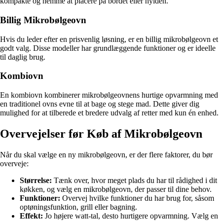
kompakte og nemme at placere på bordet eller hylden.
Billig Mikrobølgeovn
Hvis du leder efter en prisvenlig løsning, er en billig mikrobølgeovn et
godt valg. Disse modeller har grundlæggende funktioner og er ideelle
til daglig brug.
Kombiovn
En kombiovn kombinerer mikrobølgeovnens hurtige opvarmning med
en traditionel ovns evne til at bage og stege mad. Dette giver dig
mulighed for at tilberede et bredere udvalg af retter med kun én enhed.
Overvejelser før Køb af Mikrobølgeovn
Når du skal vælge en ny mikrobølgeovn, er der flere faktorer, du bør
overveje:
Størrelse:
Tænk over, hvor meget plads du har til rådighed i dit
køkken, og vælg en mikrobølgeovn, der passer til dine behov.
Funktioner:
Overvej hvilke funktioner du har brug for, såsom
optøningsfunktion, grill eller bagning.
Effekt:
Jo højere watt-tal, desto hurtigere opvarmning. Vælg en