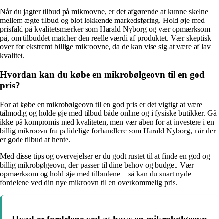
Når du jagter tilbud på mikroovne, er det afgørende at kunne skelne
mellem ægte tilbud og blot lokkende markedsføring. Hold øje med
prisfald på kvalitetsmærker som Harald Nyborg og vær opmærksom
på, om tilbuddet matcher den reelle værdi af produktet. Vær skeptisk
over for ekstremt billige mikroovne, da de kan vise sig at være af lav
kvalitet.
Hvordan kan du købe en mikrobølgeovn til en god
pris?
For at købe en mikrobølgeovn til en god pris er det vigtigt at være
tålmodig og holde øje med tilbud både online og i fysiske butikker. Gå
ikke på kompromis med kvaliteten, men vær åben for at investere i en
billig mikroovn fra pålidelige forhandlere som Harald Nyborg, når der
er gode tilbud at hente.
Med disse tips og overvejelser er du godt rustet til at finde en god og
billig mikrobølgeovn, der passer til dine behov og budget. Vær
opmærksom og hold øje med tilbudene – så kan du snart nyde
fordelene ved din nye mikroovn til en overkommelig pris.
Hvad er fordelene ved at have en mikrobølgeovn