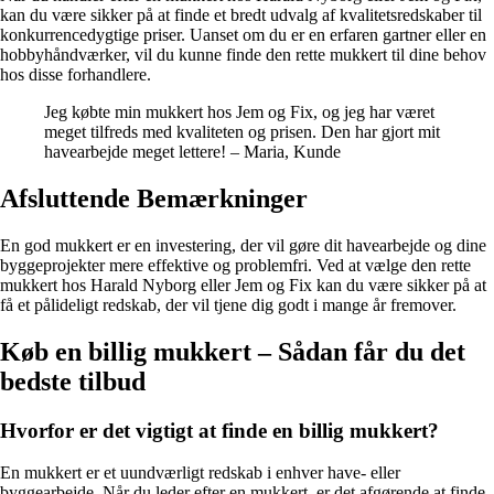
kan du være sikker på at finde et bredt udvalg af kvalitetsredskaber til
konkurrencedygtige priser. Uanset om du er en erfaren gartner eller en
hobbyhåndværker, vil du kunne finde den rette mukkert til dine behov
hos disse forhandlere.
Jeg købte min mukkert hos Jem og Fix, og jeg har været
meget tilfreds med kvaliteten og prisen. Den har gjort mit
havearbejde meget lettere! – Maria, Kunde
Afsluttende Bemærkninger
En god mukkert er en investering, der vil gøre dit havearbejde og dine
byggeprojekter mere effektive og problemfri. Ved at vælge den rette
mukkert hos Harald Nyborg eller Jem og Fix kan du være sikker på at
få et pålideligt redskab, der vil tjene dig godt i mange år fremover.
Køb en billig mukkert – Sådan får du det
bedste tilbud
Hvorfor er det vigtigt at finde en billig mukkert?
En mukkert er et uundværligt redskab i enhver have- eller
byggearbejde. Når du leder efter en mukkert, er det afgørende at finde