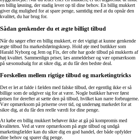
en billig løsning, der stadig lever op til dine behov. En billig mukkert
giver dig mulighed for at spare penge, samtidig med at du opnår den
kvalitet, du har brug for.
Sådan genkender du et ægte billigt tilbud
Når du søger efter en billig mukkert, er det vigtigt at kunne genkende
ægte tilbud fra markedsføringsknep. Hold øje med butikker som
Harald Nyborg og Jem og Fix, der ofte har gode tilbud på mukkerts af
høj kvalitet. Sammenlign priser, læs anmeldelser og vær opmærksom
på sæsonudsalg for at sikre dig, at du får den bedste deal.
Forskellen mellem rigtige tilbud og marketingtricks
Det er let at falde i fælden med falske tilbud, der egentlig ikke er så
billige som de udgiver sig for at være. Nogle butikker hæver først
prisen for derefter at sætte den på tilbud, hvilket kan narre forbrugerne.
Vær opmærksom på priserne over tid, og undersøg markedet for at
sikre dig, at du får den reelle værdi for dine penge.
At købe en billig mukkert behøver ikke at gå på kompromis med
kvaliteten. Ved at være opmærksom på ægte tilbud og undgå
marketingfælder kan du sikre dig en god handel, der både opfylder
dine behov og sparer dig penge.