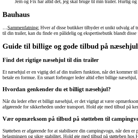
Jem og Fix har altid det, jeg skal bruge til min trailer. Hurtig o
Bauhaus
…
Sammenfatning:
Hver af disse butikker tilbyder et unikt udvalg af 
til din trailer, kan du finde en pålidelig og ekspertisebutik blandt di
Guide til billige og gode tilbud på næsehju
Find det rigtige næsehjul til din trailer
Et næsehjul er en vigtig del af din trailers funktion, når det kommer til
betale en formue. En smart forbruger leder altid efter billige næsehjul
Hvordan genkender du et billigt næsehjul?
Når du leder efter et billigt næsehjul, er det vigtigt at være opmærksom 
afgørende for sikkerheden under transport. Hold øje med tilbud på k
Vær opmærksom på tilbud på støtteben til campingv
Støtteben er afgørende for at stabilisere din campingvogn, når den er p
belastningen og sikre stabilitet. Hold øje med tilbud på støtteben hos