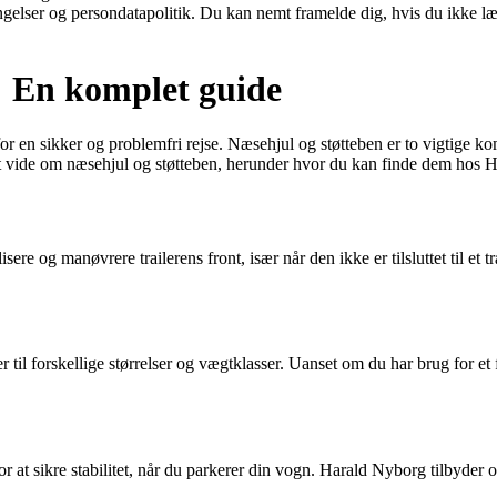
ingelser og persondatapolitik. Du kan nemt framelde dig, hvis du ikke l
n: En komplet guide
for en sikker og problemfri rejse. Næsehjul og støtteben er to vigtige ko
r at vide om næsehjul og støtteben, herunder hvor du kan finde dem hos
isere og manøvrere trailerens front, især når den ikke er tilsluttet til et 
er til forskellige størrelser og vægtklasser. Uanset om du har brug for et
at sikre stabilitet, når du parkerer din vogn. Harald Nyborg tilbyder o