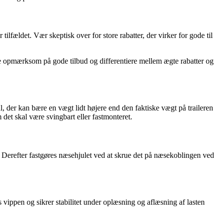
ilfældet. Vær skeptisk over for store rabatter, der virker for gode til
ære opmærksom på gode tilbud og differentiere mellem ægte rabatter og
jul, der kan bære en vægt lidt højere end den faktiske vægt på traileren
det skal være svingbart eller fastmonteret.
let. Derefter fastgøres næsehjulet ved at skrue det på næsekoblingen ved
erens vippen og sikrer stabilitet under oplæsning og aflæsning af lasten