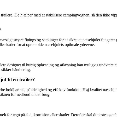
railere. De hjælper med at stabilisere campingvognen, så den ikke vipper
?
lmæssigt smøre fittings og samlinger for at sikre, at næsehjulet fungerer
lle skader for at opretholde næsehjulets optimale ydeevne.
trailere designet til hurtig oplæsning og aflæsning kan muligvis undvære et
n sikker håndtering.
ul til en trailer?
g bedre holdbarhed, pålidelighed og effektiv funktion. Høj kvalitet næsehju
risikoen for nedbrud under brug.
elt for tegn på slid, korrosion eller skader. Derefter skal du teste støtte