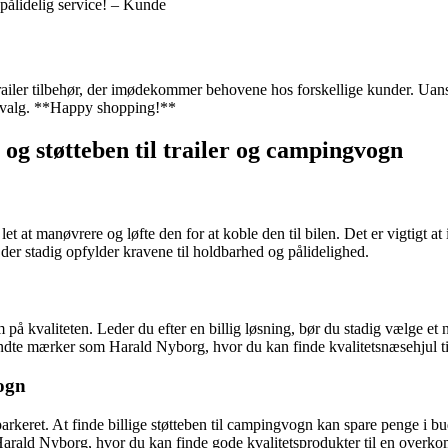
g pålidelig service! – Kunde
trailer tilbehør, der imødekommer behovene hos forskellige kunder. Uans
sse valg. **Happy shopping!**
l og støtteben til trailer og campingvogn
 let at manøvrere og løfte den for at koble den til bilen. Det er vigtigt a
, der stadig opfylder kravene til holdbarhed og pålidelighed.
på kvaliteten. Leder du efter en billig løsning, bør du stadig vælge et næs
endte mærker som Harald Nyborg, hvor du kan finde kvalitetsnæsehjul t
ogn
arkeret. At finde billige støtteben til campingvogn kan spare penge i bud
 Harald Nyborg, hvor du kan finde gode kvalitetsprodukter til en overko