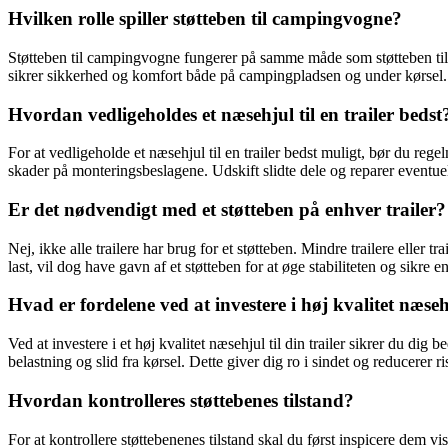
Hvilken rolle spiller støtteben til campingvogne?
Støtteben til campingvogne fungerer på samme måde som støtteben til t
sikrer sikkerhed og komfort både på campingpladsen og under kørsel.
Hvordan vedligeholdes et næsehjul til en trailer bedst
For at vedligeholde et næsehjul til en trailer bedst muligt, bør du rege
skader på monteringsbeslagene. Udskift slidte dele og reparer eventue
Er det nødvendigt med et støtteben på enhver trailer?
Nej, ikke alle trailere har brug for et støtteben. Mindre trailere eller 
last, vil dog have gavn af et støtteben for at øge stabiliteten og sikre e
Hvad er fordelene ved at investere i høj kvalitet næsehj
Ved at investere i et høj kvalitet næsehjul til din trailer sikrer du di
belastning og slid fra kørsel. Dette giver dig ro i sindet og reducerer 
Hvordan kontrolleres støttebenes tilstand?
For at kontrollere støttebenenes tilstand skal du først inspicere dem visu