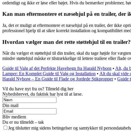
ordentligt og ikke er løse eller bøjet. Hvis du bemærker problemer, bø
Kan man eftermontere et næsehjul på en trailer, der i
Ja, det er muligt at eftermontere et næsehjul på en trailer, der ikke o
professionel hjælp til at sikre korrekt installation og kompatibilitet med
Hvordan vælger man det rette støttehjul til en trailer?
Når du vælger et støttehjul til din trailer, skal du tage højde for vægte
mindre støttehjul måske er tilstrækkelige til lettere trailere eller fl
Guide til Valg af det Perfekte Havehegn fra Harald Nyborg
•
Alt, du
Lamper: En Komplet Guide til Valg og Installation
•
Alt du skal vide 
Harald Nyborg – En Guide til Flade og Jordede Stikpropper
•
Guide t
Vil du have nyt fra os? Tilmeld dig her
Nyhedsbrevet, du faktisk har lyst til at læse.
Din mail
Bliv medlem
Du er nu tilmeldt – tak
Jeg tilslutter mig sidens betingelser og samtykker til persondatabeh