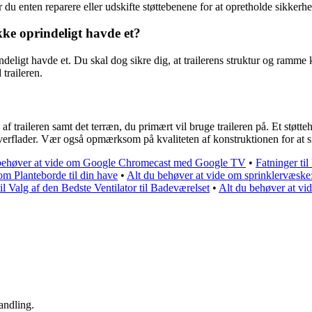
r du enten reparere eller udskifte støttebenene for at opretholde sikker
kke oprindeligt havde et?
prindeligt havde et. Du skal dog sikre dig, at trailerens struktur og ramm
 traileren.
n af traileren samt det terræn, du primært vil bruge traileren på. Et støt
ade overflader. Vær også opmærksom på kvaliteten af konstruktionen for at
 behøver at vide om Google Chromecast med Google TV
•
Fatninger ti
om Planteborde til din have
•
Alt du behøver at vide om sprinklervæske:
il Valg af den Bedste Ventilator til Badeværelset
•
Alt du behøver at v
andling.