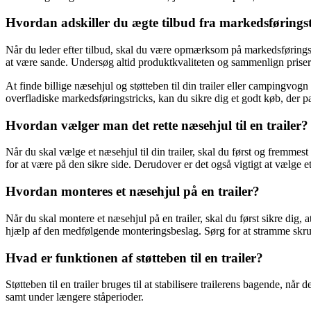
Hvordan adskiller du ægte tilbud fra markedsførings
Når du leder efter tilbud, skal du være opmærksom på markedsføringstrick
at være sande. Undersøg altid produktkvaliteten og sammenlign priser 
At finde billige næsehjul og støtteben til din trailer eller campingv
overfladiske markedsføringstricks, kan du sikre dig et godt køb, der pa
Hvordan vælger man det rette næsehjul til en trailer?
Når du skal vælge et næsehjul til din trailer, skal du først og fremmest
for at være på den sikre side. Derudover er det også vigtigt at vælge
Hvordan monteres et næsehjul på en trailer?
Når du skal montere et næsehjul på en trailer, skal du først sikre dig, 
hjælp af den medfølgende monteringsbeslag. Sørg for at stramme skruer
Hvad er funktionen af støtteben til en trailer?
Støtteben til en trailer bruges til at stabilisere trailerens bagende, når 
samt under længere ståperioder.