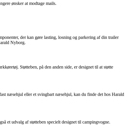
ængere ønsker at modtage mails.
mponenter, der kan gøre lasting, losning og parkering af din trailer
 Harald Nyborg.
trækkøretøj. Støtteben, på den anden side, er designet til at støtte
 fast næsehjul eller et svingbart næsehjul, kan du finde det hos Harald
gså et udvalg af støtteben specielt designet til campingvogne.