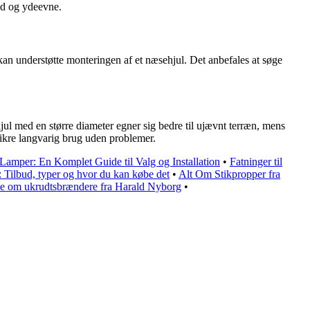
hed og ydeevne.
e kan understøtte monteringen af et næsehjul. Det anbefales at søge
tehjul med en større diameter egner sig bedre til ujævnt terræn, mens
 sikre langvarig brug uden problemer.
l Lamper: En Komplet Guide til Valg og Installation
•
Fatninger til
 Tilbud, typer og hvor du kan købe det
•
Alt Om Stikpropper fra
ide om ukrudtsbrændere fra Harald Nyborg
•