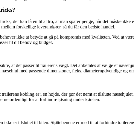
tricks?
s, der kan få en til at tro, at man sparer penge, når det måske ikke er t
mellem forskellige leverandører, så du får den bedste handel.
ogn behøver ikke at betyde at gå på kompromis med kvaliteten. Ved at v
sser til dit behov og budget.
 sikre, at det passer til trailerens vægt. Det anbefales at vælge et næseh
 et næsehjul med passende dimensioner, f.eks. diameternødvendige og om 
at trailerens kobling er i en højde, der gør det nemt at tilslutte næsehju
ne ordentligt for at forhindre løsning under kørslen.
den ikke er tilsluttet til bilen. Støttebenene er med til at forhindre trail