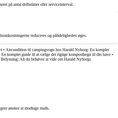
ret på antal driftstimer eller serviceinterval.
iftsomkostningerne reduceres og pålideligheden øges.
vt
•
Aircondition til campingvogn hos Harald Nyborg: En komplet
n komplet guide til at vælge det rigtige komposthegn til din have
•
l Belysning: Alt du behøver at vide om Harald Nyborgs
ngere ønsker at modtage mails.