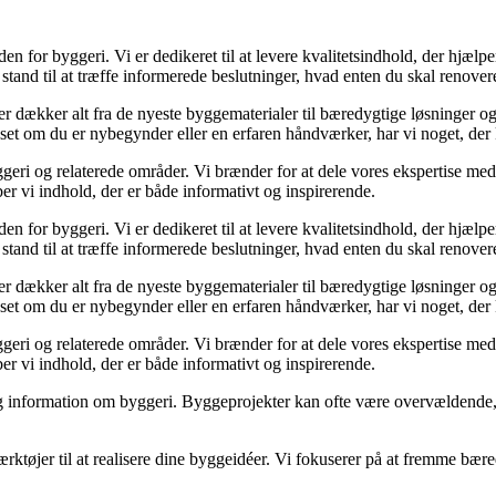
den for byggeri. Vi er dedikeret til at levere kvalitetsindhold, der hjæ
stand til at træffe informerede beslutninger, hvad enten du skal renovere
der dækker alt fra de nyeste byggematerialer til bæredygtige løsninger o
nset om du er nybegynder eller en erfaren håndværker, har vi noget, der
geri og relaterede områder. Vi brænder for at dele vores ekspertise med 
r vi indhold, der er både informativt og inspirerende.
den for byggeri. Vi er dedikeret til at levere kvalitetsindhold, der hjæ
stand til at træffe informerede beslutninger, hvad enten du skal renovere
der dækker alt fra de nyeste byggematerialer til bæredygtige løsninger o
nset om du er nybegynder eller en erfaren håndværker, har vi noget, der
geri og relaterede områder. Vi brænder for at dele vores ekspertise med 
r vi indhold, der er både informativt og inspirerende.
idelig information om byggeri. Byggeprojekter kan ofte være overvældende,
ærktøjer til at realisere dine byggeidéer. Vi fokuserer på at fremme bær