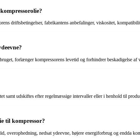
 kompressorolie?
ns driftsbetingelser, fabrikantens anbefalinger, viskositet, kompatibil
ydeevne?
rbruget, forlænger kompressorens levetid og forhindrer beskadigelse af 
t samt udskiftes efter regelmæssige intervaller eller i henhold til produ
ie til kompressor?
 slid, overophedning, nedsat ydeevne, højere energiforbrug og endda kom