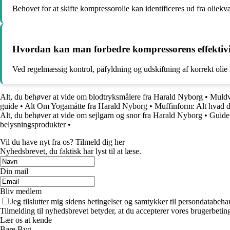
Behovet for at skifte kompressorolie kan identificeres ud fra oliekvali
Hvordan kan man forbedre kompressorens effektivit
Ved regelmæssig kontrol, påfyldning og udskiftning af korrekt olie
Alt, du behøver at vide om blodtryksmålere fra Harald Nyborg
•
Muldv
guide
•
Alt Om Yogamåtte fra Harald Nyborg
•
Muffinform: Alt hvad 
Alt, du behøver at vide om sejlgarn og snor fra Harald Nyborg
•
Guide
belysningsprodukter
•
Vil du have nyt fra os? Tilmeld dig her
Nyhedsbrevet, du faktisk har lyst til at læse.
Din mail
Bliv medlem
Jeg tilslutter mig sidens betingelser og samtykker til persondatabeha
Tilmelding til nyhedsbrevet betyder, at du accepterer vores brugerbeti
Lær os at kende
Bare Byg