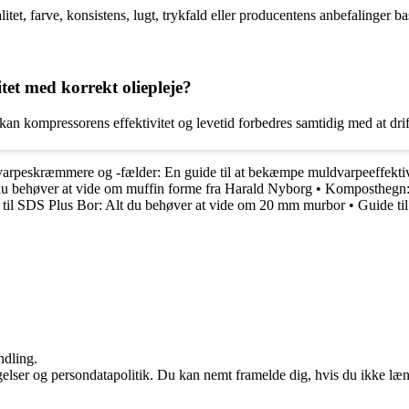
tet, farve, konsistens, lugt, trykfald eller producentens anbefalinger base
et med korrekt oliepleje?
 kan kompressorens effektivitet og levetid forbedres samtidig med at dr
arpeskræmmere og -fælder: En guide til at bekæmpe muldvarpeeffekti
du behøver at vide om muffin forme fra Harald Nyborg
•
Komposthegn: E
 til SDS Plus Bor: Alt du behøver at vide om 20 mm murbor
•
Guide ti
ndling.
ngelser og persondatapolitik. Du kan nemt framelde dig, hvis du ikke læ