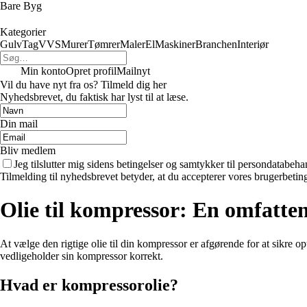
Bare Byg
Kategorier
Gulv
Tag
VVS
Murer
Tømrer
Maler
El
Maskiner
Branchen
Interiør
Min konto
Opret profil
Mailnyt
Vil du have nyt fra os? Tilmeld dig her
Nyhedsbrevet, du faktisk har lyst til at læse.
Din mail
Bliv medlem
Jeg tilslutter mig sidens betingelser og samtykker til persondatabeha
Tilmelding til nyhedsbrevet betyder, at du accepterer vores brugerbeti
Olie til kompressor: En omfatten
At vælge den rigtige olie til din kompressor er afgørende for at sikre
vedligeholder sin kompressor korrekt.
Hvad er kompressorolie?