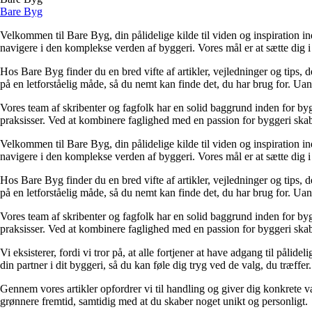
Bare Byg
Velkommen til Bare Byg, din pålidelige kilde til viden og inspiration in
navigere i den komplekse verden af byggeri. Vores mål er at sætte dig i 
Hos Bare Byg finder du en bred vifte af artikler, vejledninger og tips, 
på en letforståelig måde, så du nemt kan finde det, du har brug for. Ua
Vores team af skribenter og fagfolk har en solid baggrund inden for byg
praksisser. Ved at kombinere faglighed med en passion for byggeri skabe
Velkommen til Bare Byg, din pålidelige kilde til viden og inspiration in
navigere i den komplekse verden af byggeri. Vores mål er at sætte dig i 
Hos Bare Byg finder du en bred vifte af artikler, vejledninger og tips, 
på en letforståelig måde, så du nemt kan finde det, du har brug for. Ua
Vores team af skribenter og fagfolk har en solid baggrund inden for byg
praksisser. Ved at kombinere faglighed med en passion for byggeri skabe
Vi eksisterer, fordi vi tror på, at alle fortjener at have adgang til pål
din partner i dit byggeri, så du kan føle dig tryg ved de valg, du træffer.
Gennem vores artikler opfordrer vi til handling og giver dig konkrete v
grønnere fremtid, samtidig med at du skaber noget unikt og personligt.