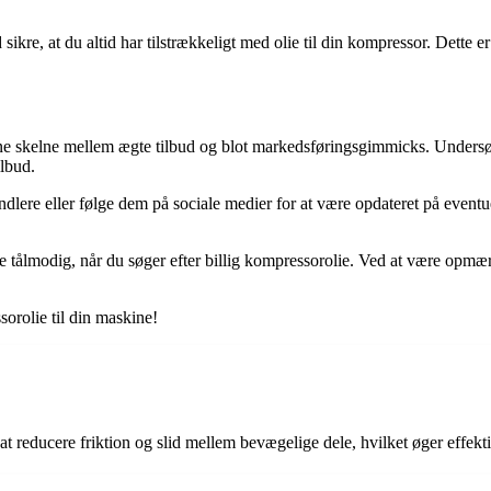
sikre, at du altid har tilstrækkeligt med olie til din kompressor. Dette 
 kunne skelne mellem ægte tilbud og blot markedsføringsgimmicks. Unders
ilbud.
ndlere eller følge dem på sociale medier for at være opdateret på even
 tålmodig, når du søger efter billig kompressorolie. Ved at være opmær
orolie til din maskine!
at reducere friktion og slid mellem bevægelige dele, hvilket øger effekt