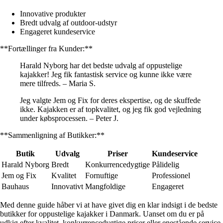
Innovative produkter
Bredt udvalg af outdoor-udstyr
Engageret kundeservice
**Fortællinger fra Kunder:**
Harald Nyborg har det bedste udvalg af oppustelige
kajakker! Jeg fik fantastisk service og kunne ikke være
mere tilfreds. – Maria S.
Jeg valgte Jem og Fix for deres ekspertise, og de skuffede
ikke. Kajakken er af topkvalitet, og jeg fik god vejledning
under købsprocessen. – Peter J.
**Sammenligning af Butikker:**
Butik
Udvalg
Priser
Kundeservice
Harald Nyborg
Bredt
Konkurrencedygtige
Pålidelig
Jem og Fix
Kvalitet
Fornuftige
Professionel
Bauhaus
Innovativt
Mangfoldige
Engageret
Med denne guide håber vi at have givet dig en klar indsigt i de bedste
butikker for oppustelige kajakker i Danmark. Uanset om du er på
udkig efter kvalitet, konkurrencedygtige priser eller enestående service,