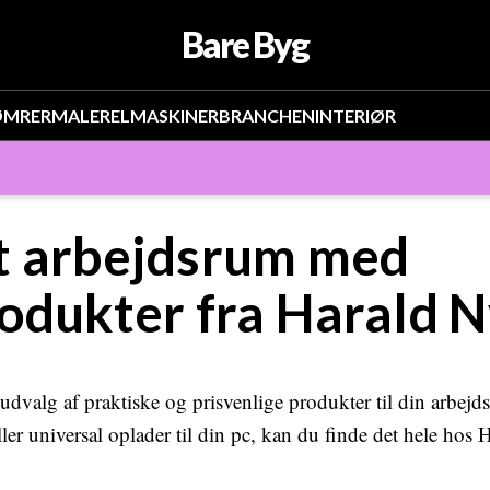
Bare Byg
ØMRER
MALER
EL
MASKINER
BRANCHEN
INTERIØR
t arbejdsrum med
rodukter fra Harald 
udvalg af praktiske og prisvenlige produkter til din arbej
ler universal oplader til din pc, kan du finde det hele hos