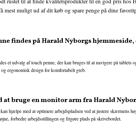
dt rustet til at finde kvalitetsprodukter til en god pris hos
 få mest muligt ud af dit køb og spare penge på dine favorit
nne findes på Harald Nyborgs hjemmeside, 
s et udvalg af touch penne, der kan bruges til at navigere på tablets 
 og ergonomisk design for komfortabelt greb.
d at bruge en monitor arm fra Harald Nybo
an hjælpe med at optimere arbejdspladsen ved at justere skærmens højd
jne, forbedre arbejdsstillingen og frigøre plads på skrivebordet.