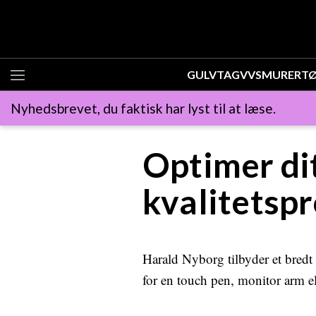
GULV
TAG
VVS
MURER
T
Nyhedsbrevet, du faktisk har lyst til at læse.
Optimer di
kvalitetsp
Harald Nyborg tilbyder et bredt 
for en touch pen, monitor arm el