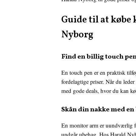
Guide til at købe
Nyborg
Find en billig touch pe
En touch pen er en praktisk tilfø
fordelagtige priser. Når du leder
med gode deals, hvor du kan købe
Skån din nakke med en 
En monitor arm er uundværlig fo
undgår ubehag. Hos Harald Nybor