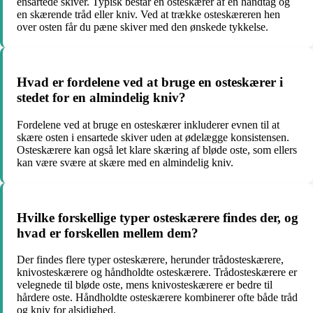
ensartede skiver. Typisk består en osteskærer af en håndtag og
en skærende tråd eller kniv. Ved at trække osteskæreren hen
over osten får du pæne skiver med den ønskede tykkelse.
Hvad er fordelene ved at bruge en osteskærer i
stedet for en almindelig kniv?
Fordelene ved at bruge en osteskærer inkluderer evnen til at
skære osten i ensartede skiver uden at ødelægge konsistensen.
Osteskærere kan også let klare skæring af bløde oste, som ellers
kan være svære at skære med en almindelig kniv.
Hvilke forskellige typer osteskærere findes der, og
hvad er forskellen mellem dem?
Der findes flere typer osteskærere, herunder trådosteskærere,
knivosteskærere og håndholdte osteskærere. Trådosteskærere er
velegnede til bløde oste, mens knivosteskærere er bedre til
hårdere oste. Håndholdte osteskærere kombinerer ofte både tråd
og kniv for alsidighed.