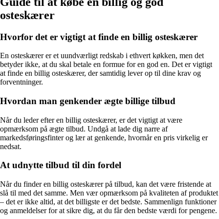
Guide til at købe en billig og god
osteskærer
Hvorfor det er vigtigt at finde en billig osteskærer
En osteskærer er et uundværligt redskab i ethvert køkken, men det
betyder ikke, at du skal betale en formue for en god en. Det er vigtigt
at finde en billig osteskærer, der samtidig lever op til dine krav og
forventninger.
Hvordan man genkender ægte billige tilbud
Når du leder efter en billig osteskærer, er det vigtigt at være
opmærksom på ægte tilbud. Undgå at lade dig narre af
markedsføringsfinter og lær at genkende, hvornår en pris virkelig er
nedsat.
At udnytte tilbud til din fordel
Når du finder en billig osteskærer på tilbud, kan det være fristende at
slå til med det samme. Men vær opmærksom på kvaliteten af produktet
– det er ikke altid, at det billigste er det bedste. Sammenlign funktioner
og anmeldelser for at sikre dig, at du får den bedste værdi for pengene.