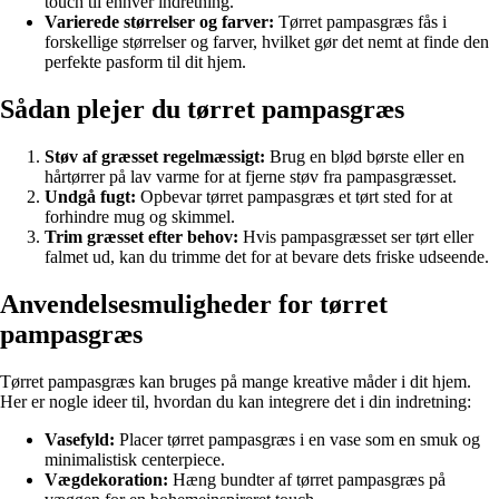
touch til enhver indretning.
Varierede størrelser og farver:
Tørret pampasgræs fås i
forskellige størrelser og farver, hvilket gør det nemt at finde den
perfekte pasform til dit hjem.
Sådan plejer du tørret pampasgræs
Støv af græsset regelmæssigt:
Brug en blød børste eller en
hårtørrer på lav varme for at fjerne støv fra pampasgræsset.
Undgå fugt:
Opbevar tørret pampasgræs et tørt sted for at
forhindre mug og skimmel.
Trim græsset efter behov:
Hvis pampasgræsset ser tørt eller
falmet ud, kan du trimme det for at bevare dets friske udseende.
Anvendelsesmuligheder for tørret
pampasgræs
Tørret pampasgræs kan bruges på mange kreative måder i dit hjem.
Her er nogle ideer til, hvordan du kan integrere det i din indretning:
Vasefyld:
Placer tørret pampasgræs i en vase som en smuk og
minimalistisk centerpiece.
Vægdekoration:
Hæng bundter af tørret pampasgræs på