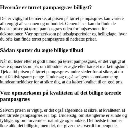
Hvornår er tørret pampasgræs billigst?
Det er vigtigt at bemærke, at prisen på tørret pampasgræs kan variere
afhængigt af sæsonen og udbuddet. Generelt set kan du finde de
bedste priser på tørret pampasgræs uden for højsæsonen for
dekorationer. Vær opmærksom på udsalgsperioder og helligdage, hvor
du ofte kan finde tørret pampasgræs til nedsatte priser.
Sådan spotter du ægte billige tilbud
Når du leder efter et godt tilbud på tørret pampasgræs, er det vigtigt at
være opmærksom på, om tilbuddet er ægte eller bare et marketingstunt.
Tjek altid prisen på tørret pampasgræs andre steder for at sikre, at du
rent faktisk sparer penge. Undersøg også sælgerens omdømme og
kundeanmeldelser for at sikre dig, at du køber kvalitet til en god pris.
Vær opmærksom på kvaliteten af det billige tørrede
pampasgræs
Selvom prisen er vigtig, er det også afgørende at sikre, at kvaliteten af
det tørrede pampasgræs er i top. Undersøg, om stænglerne er sunde og
fyldige, og om farverne er naturlige og smukke. Det bedste tilbud er
ikke altid det billigste, men det, der giver mest værdi for pengene.