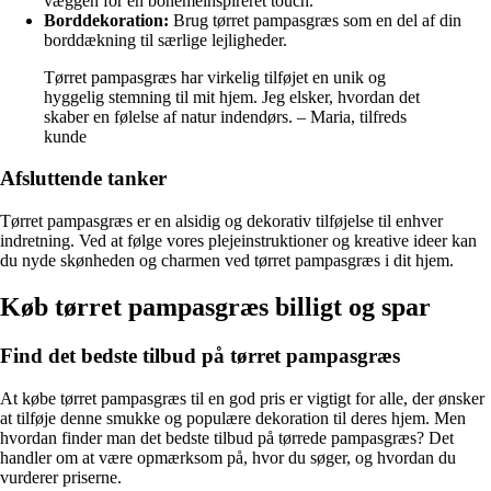
væggen for en bohemeinspireret touch.
Borddekoration:
Brug tørret pampasgræs som en del af din
borddækning til særlige lejligheder.
Tørret pampasgræs har virkelig tilføjet en unik og
hyggelig stemning til mit hjem. Jeg elsker, hvordan det
skaber en følelse af natur indendørs. – Maria, tilfreds
kunde
Afsluttende tanker
Tørret pampasgræs er en alsidig og dekorativ tilføjelse til enhver
indretning. Ved at følge vores plejeinstruktioner og kreative ideer kan
du nyde skønheden og charmen ved tørret pampasgræs i dit hjem.
Køb tørret pampasgræs billigt og spar
Find det bedste tilbud på tørret pampasgræs
At købe tørret pampasgræs til en god pris er vigtigt for alle, der ønsker
at tilføje denne smukke og populære dekoration til deres hjem. Men
hvordan finder man det bedste tilbud på tørrede pampasgræs? Det
handler om at være opmærksom på, hvor du søger, og hvordan du
vurderer priserne.