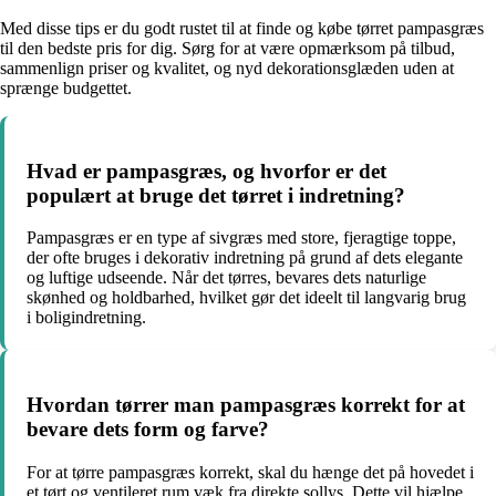
Med disse tips er du godt rustet til at finde og købe tørret pampasgræs
til den bedste pris for dig. Sørg for at være opmærksom på tilbud,
sammenlign priser og kvalitet, og nyd dekorationsglæden uden at
sprænge budgettet.
Hvad er pampasgræs, og hvorfor er det
populært at bruge det tørret i indretning?
Pampasgræs er en type af sivgræs med store, fjeragtige toppe,
der ofte bruges i dekorativ indretning på grund af dets elegante
og luftige udseende. Når det tørres, bevares dets naturlige
skønhed og holdbarhed, hvilket gør det ideelt til langvarig brug
i boligindretning.
Hvordan tørrer man pampasgræs korrekt for at
bevare dets form og farve?
For at tørre pampasgræs korrekt, skal du hænge det på hovedet i
et tørt og ventileret rum væk fra direkte sollys. Dette vil hjælpe