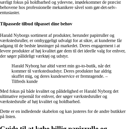
særligt fokus på holdbarhed og ydeevne, imødekommer de præcist
behovene hos professionelle mekanikere såvel som gør-det-selv-
entusiaster.
Tilpassede tilbud tilpasset dine behov
Harald Nyborgs sortiment af produkter, herunder papirruller og
værkstedsruller, er omhyggeligt udvalgt for at sikre, at kunderne får
adgang til de bedste løsninger på markedet. Deres engagement i at
levere produkter af høj kvalitet gør dem til det ideelle valg for enhver,
der søger pålideligt værktøj og udstyr.
Harald Nyborg har altid været min go-to-butik, når det
kommer til værkstedsudstyr. Deres produkter har aldrig
skuffet mig, og deres kundeservice er fremragende. –
Tilfreds kunde
Med fokus på både kvalitet og pålidelighed er Harald Nyborg det
ultimative rejsemål for enhver, der søger værkstedsruller og
værkstedsrulle af høj kvalitet og holdbarhed.
Dette er en indledende skabelon og kan justeres for de andre butikker
på listen.
Guide til at købe billig papirrulle og