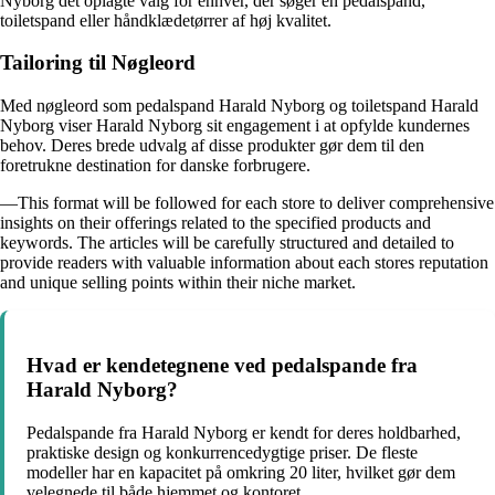
Nyborg det oplagte valg for enhver, der søger en pedalspand,
toiletspand eller håndklædetørrer af høj kvalitet.
Tailoring til Nøgleord
Med nøgleord som pedalspand Harald Nyborg og toiletspand Harald
Nyborg viser Harald Nyborg sit engagement i at opfylde kundernes
behov. Deres brede udvalg af disse produkter gør dem til den
foretrukne destination for danske forbrugere.
—This format will be followed for each store to deliver comprehensive
insights on their offerings related to the specified products and
keywords. The articles will be carefully structured and detailed to
provide readers with valuable information about each stores reputation
and unique selling points within their niche market.
Hvad er kendetegnene ved pedalspande fra
Harald Nyborg?
Pedalspande fra Harald Nyborg er kendt for deres holdbarhed,
praktiske design og konkurrencedygtige priser. De fleste
modeller har en kapacitet på omkring 20 liter, hvilket gør dem
velegnede til både hjemmet og kontoret.