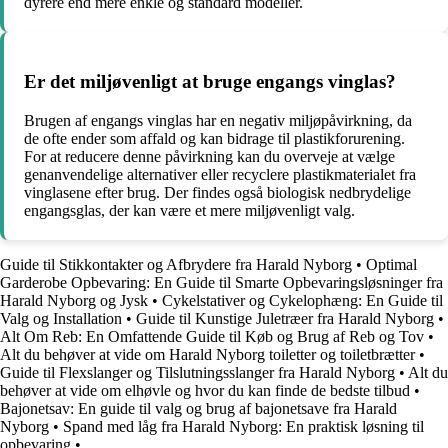
dyrere end mere enkle og standard modeller.
Er det miljøvenligt at bruge engangs vinglas?
Brugen af engangs vinglas har en negativ miljøpåvirkning, da
de ofte ender som affald og kan bidrage til plastikforurening.
For at reducere denne påvirkning kan du overveje at vælge
genanvendelige alternativer eller recyclere plastikmaterialet fra
vinglasene efter brug. Der findes også biologisk nedbrydelige
engangsglas, der kan være et mere miljøvenligt valg.
Guide til Stikkontakter og Afbrydere fra Harald Nyborg
•
Optimal
Garderobe Opbevaring: En Guide til Smarte Opbevaringsløsninger fra
Harald Nyborg og Jysk
•
Cykelstativer og Cykelophæng: En Guide til
Valg og Installation
•
Guide til Kunstige Juletræer fra Harald Nyborg
•
Alt Om Reb: En Omfattende Guide til Køb og Brug af Reb og Tov
•
Alt du behøver at vide om Harald Nyborg toiletter og toiletbrætter
•
Guide til Flexslanger og Tilslutningsslanger fra Harald Nyborg
•
Alt du
behøver at vide om elhøvle og hvor du kan finde de bedste tilbud
•
Bajonetsav: En guide til valg og brug af bajonetsave fra Harald
Nyborg
•
Spand med låg fra Harald Nyborg: En praktisk løsning til
opbevaring
•