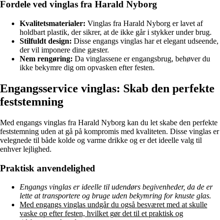
Fordele ved vinglas fra Harald Nyborg
Kvalitetsmaterialer:
Vinglas fra Harald Nyborg er lavet af
holdbart plastik, der sikrer, at de ikke går i stykker under brug.
Stilfuldt design:
Disse engangs vinglas har et elegant udseende,
der vil imponere dine gæster.
Nem rengøring:
Da vinglassene er engangsbrug, behøver du
ikke bekymre dig om opvasken efter festen.
Engangsservice vinglas: Skab den perfekte
feststemning
Med engangs vinglas fra Harald Nyborg kan du let skabe den perfekte
feststemning uden at gå på kompromis med kvaliteten. Disse vinglas er
velegnede til både kolde og varme drikke og er det ideelle valg til
enhver lejlighed.
Praktisk anvendelighed
Engangs vinglas er ideelle til udendørs begivenheder, da de er
lette at transportere og bruge uden bekymring for knuste glas.
Med engangs vinglas undgår du også besværet med at skulle
vaske op efter festen, hvilket gør det til et praktisk og