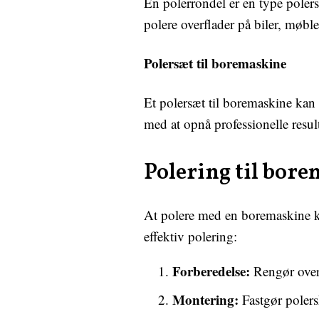
En polerrondel er en type polers
polere overflader på biler, møbl
Polersæt til boremaskine
Et polersæt til boremaskine kan 
med at opnå professionelle result
Polering til bor
At polere med en boremaskine kræ
effektiv polering:
Forberedelse:
Rengør overf
Montering:
Fastgør polers