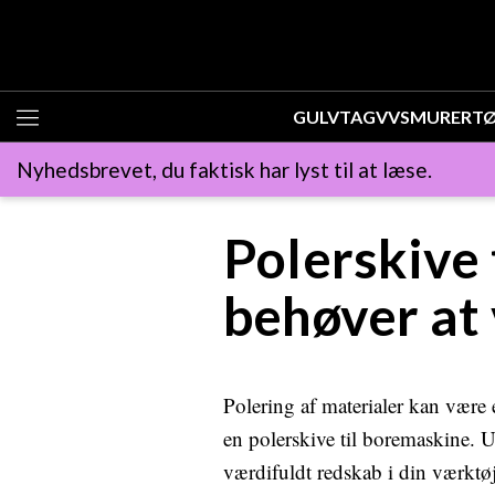
GULV
TAG
VVS
MURER
T
Nyhedsbrevet, du faktisk har lyst til at læse.
Polerskive 
behøver at
Polering af materialer kan være e
en polerskive til boremaskine. 
værdifuldt redskab i din værktøj