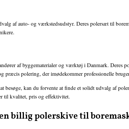
dvalg af auto- og værkstedsudstyr. Deres polersæt til borema
nikere.
andører af byggematerialer og værktøj i Danmark. Deres po
 og præcis polering, der imødekommer professionelle bruger
t besøge, kan du forvente at finde et solidt udvalg af pole
 til kvalitet, pris og effektivitet.
e en billig polerskive til borema