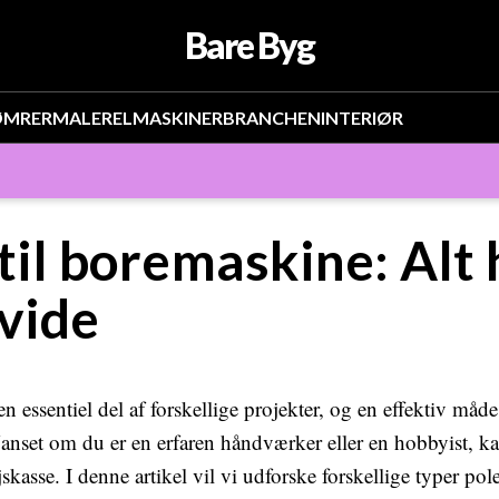
Bare Byg
ØMRER
MALER
EL
MASKINER
BRANCHEN
INTERIØR
til boremaskine: Alt
 vide
n essentiel del af forskellige projekter, og en effektiv måde
Uanset om du er en erfaren håndværker eller en hobbyist, ka
skasse. I denne artikel vil vi udforske forskellige typer po