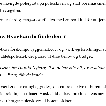
e mængde polerpasta på polerskiven og start boremaskinen
 bevægelser.
n er færdig, rengør overfladen med en ren klud for at fjerne
ne: Hvor kan du finde dem?
øbes i forskellige byggemarkeder og værktøjsforretninger
valitetspolersæt, der passer til dine behov og budget.
askine fra Harald Nyborg til at polere min bil, og resultate
. – Peter, tilfreds kunde
værker eller en nybegynder, kan en polerskive til boremas
lle poleringsresultater. Husk altid at læse producentens anv
r du bruger polerskiver til boremaskiner.