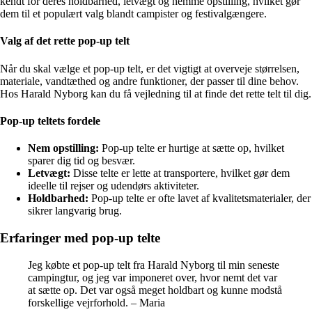
kendt for deres holdbarhed, letvægt og nemme opstilling, hvilket gør
dem til et populært valg blandt campister og festivalgængere.
Valg af det rette pop-up telt
Når du skal vælge et pop-up telt, er det vigtigt at overveje størrelsen,
materiale, vandtæthed og andre funktioner, der passer til dine behov.
Hos Harald Nyborg kan du få vejledning til at finde det rette telt til dig.
Pop-up teltets fordele
Nem opstilling:
Pop-up telte er hurtige at sætte op, hvilket
sparer dig tid og besvær.
Letvægt:
Disse telte er lette at transportere, hvilket gør dem
ideelle til rejser og udendørs aktiviteter.
Holdbarhed:
Pop-up telte er ofte lavet af kvalitetsmaterialer, der
sikrer langvarig brug.
Erfaringer med pop-up telte
Jeg købte et pop-up telt fra Harald Nyborg til min seneste
campingtur, og jeg var imponeret over, hvor nemt det var
at sætte op. Det var også meget holdbart og kunne modstå
forskellige vejrforhold. – Maria