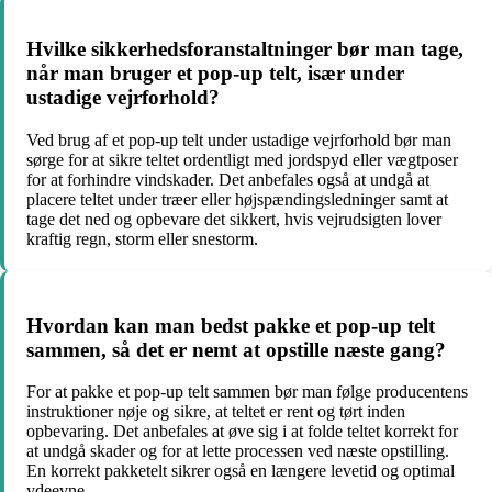
Hvilke sikkerhedsforanstaltninger bør man tage,
når man bruger et pop-up telt, især under
ustadige vejrforhold?
Ved brug af et pop-up telt under ustadige vejrforhold bør man
sørge for at sikre teltet ordentligt med jordspyd eller vægtposer
for at forhindre vindskader. Det anbefales også at undgå at
placere teltet under træer eller højspændingsledninger samt at
tage det ned og opbevare det sikkert, hvis vejrudsigten lover
kraftig regn, storm eller snestorm.
Hvordan kan man bedst pakke et pop-up telt
sammen, så det er nemt at opstille næste gang?
For at pakke et pop-up telt sammen bør man følge producentens
instruktioner nøje og sikre, at teltet er rent og tørt inden
opbevaring. Det anbefales at øve sig i at folde teltet korrekt for
at undgå skader og for at lette processen ved næste opstilling.
En korrekt pakketelt sikrer også en længere levetid og optimal
ydeevne.