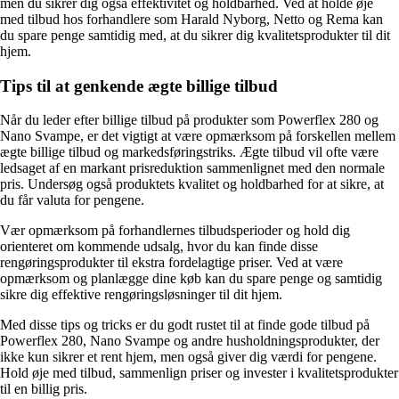
men du sikrer dig også effektivitet og holdbarhed. Ved at holde øje
med tilbud hos forhandlere som Harald Nyborg, Netto og Rema kan
du spare penge samtidig med, at du sikrer dig kvalitetsprodukter til dit
hjem.
Tips til at genkende ægte billige tilbud
Når du leder efter billige tilbud på produkter som Powerflex 280 og
Nano Svampe, er det vigtigt at være opmærksom på forskellen mellem
ægte billige tilbud og markedsføringstriks. Ægte tilbud vil ofte være
ledsaget af en markant prisreduktion sammenlignet med den normale
pris. Undersøg også produktets kvalitet og holdbarhed for at sikre, at
du får valuta for pengene.
Vær opmærksom på forhandlernes tilbudsperioder og hold dig
orienteret om kommende udsalg, hvor du kan finde disse
rengøringsprodukter til ekstra fordelagtige priser. Ved at være
opmærksom og planlægge dine køb kan du spare penge og samtidig
sikre dig effektive rengøringsløsninger til dit hjem.
Med disse tips og tricks er du godt rustet til at finde gode tilbud på
Powerflex 280, Nano Svampe og andre husholdningsprodukter, der
ikke kun sikrer et rent hjem, men også giver dig værdi for pengene.
Hold øje med tilbud, sammenlign priser og invester i kvalitetsprodukter
til en billig pris.