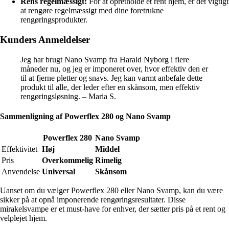
Rens regelmæssigt:
For at opretholde et rent hjem, er det vigtigt
at rengøre regelmæssigt med dine foretrukne
rengøringsprodukter.
Kunders Anmeldelser
Jeg har brugt Nano Svamp fra Harald Nyborg i flere
måneder nu, og jeg er imponeret over, hvor effektiv den er
til at fjerne pletter og snavs. Jeg kan varmt anbefale dette
produkt til alle, der leder efter en skånsom, men effektiv
rengøringsløsning. – Maria S.
Sammenligning af Powerflex 280 og Nano Svamp
Powerflex 280
Nano Svamp
Effektivitet
Høj
Middel
Pris
Overkommelig
Rimelig
Anvendelse
Universal
Skånsom
Uanset om du vælger Powerflex 280 eller Nano Svamp, kan du være
sikker på at opnå imponerende rengøringsresultater. Disse
mirakelsvampe er et must-have for enhver, der sætter pris på et rent og
velplejet hjem.