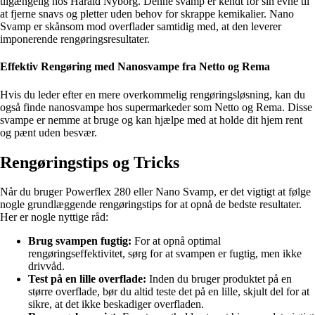
tilgængelig hos Harald Nyborg. Denne svamp er kendt for sin evne til
at fjerne snavs og pletter uden behov for skrappe kemikalier. Nano
Svamp er skånsom mod overflader samtidig med, at den leverer
imponerende rengøringsresultater.
Effektiv Rengøring med Nanosvampe fra Netto og Rema
Hvis du leder efter en mere overkommelig rengøringsløsning, kan du
også finde nanosvampe hos supermarkeder som Netto og Rema. Disse
svampe er nemme at bruge og kan hjælpe med at holde dit hjem rent
og pænt uden besvær.
Rengøringstips og Tricks
Når du bruger Powerflex 280 eller Nano Svamp, er det vigtigt at følge
nogle grundlæggende rengøringstips for at opnå de bedste resultater.
Her er nogle nyttige råd:
Brug svampen fugtig:
For at opnå optimal
rengøringseffektivitet, sørg for at svampen er fugtig, men ikke
drivvåd.
Test på en lille overflade:
Inden du bruger produktet på en
større overflade, bør du altid teste det på en lille, skjult del for at
sikre, at det ikke beskadiger overfladen.