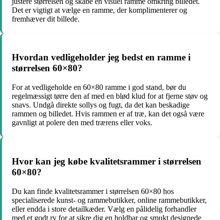
justere størrelsen og skabe en visuel ramme omkring billedet.
Det er vigtigt at vælge en ramme, der komplimenterer og
fremhæver dit billede.
Hvordan vedligeholder jeg bedst en ramme i
størrelsen 60×80?
For at vedligeholde en 60×80 ramme i god stand, bør du
regelmæssigt tørre den af med en blød klud for at fjerne støv og
snavs. Undgå direkte sollys og fugt, da det kan beskadige
rammen og billedet. Hvis rammen er af træ, kan det også være
gavnligt at polere den med trærens eller voks.
Hvor kan jeg købe kvalitetsrammer i størrelsen
60×80?
Du kan finde kvalitetsrammer i størrelsen 60×80 hos
specialiserede kunst- og rammebutikker, online rammebutikker,
eller endda i store detailkæder. Vælg en pålidelig forhandler
med et godt ry for at sikre dig en holdbar og smukt designede