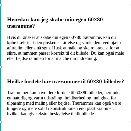
Hvordan kan jeg skabe min egen 60×80
træramme?
Hvis du ønsker at skabe din egen 60×80 træramme, kan du
købe trælister i den ønskede størrelse og samle dem ved hjælp
af trælim eller små søm. Husk at måle og skære præcist for at
sikre, at rammen passer korrekt til dit billede. Du kan også male
eller bejdse rammen for at matche din indretning.
Hvilke fordele har trærammer til 60×80 billeder?
Trærammer kan have flere fordele til 60×80 billeder, herunder
en naturlig og varm udstråling, holdbarhed og mulighed for
tilpasning med maling eller bejdse. Trærammer kan også være
tungere og mere solid i konstruktionen end plastikrammer,
hvilket kan give ekstra beskyttelse til dit billede.