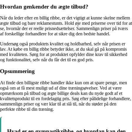
Hvordan genkender du ægte tilbud?
Når du leder efter en billig ribbe, er det vigtigt at kunne skelne mellem
ægte tilbud og bare reklamestunts. Hold øje med priserne over tid for at
se, hvornår der er reelle prisnedsættelser. Sammenlign priser på tværs
af forskellige forhandlere for at sikre dig den bedste handel.
Undersøg også produktets kvalitet og holdbarhed, selv når prisen er
lav. At købe en billig ribbe betyder ikke, at du skal gå på kompromis
med kvaliteten. Sørg for at produktet opfylder dine krav til sikkerhed
og funktionalitet, selv når du får det til en god pris.
Opsummering
At finde den billigste ribbe handler ikke kun om at spare penge, men
også om at få mest muligt ud af dine træningsøvelser. Ved at være
opmærksom på tilbud og ægte billige deals kan du nyde godt af et
kvalitetsprodukt til en fordelagtig pris. Søg efter pålidelige forhandlere,
sammenlign priser og vær klar til at slå til, når du støder på den
perfekte ribbe til din træning.
Hvad er en gymnastikribbe, og hvordan kan den