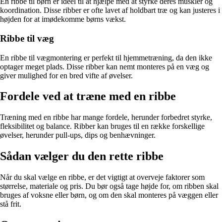
En ribbe til børn er ideel til at hjælpe med at styrke deres muskler og
koordination. Disse ribber er ofte lavet af holdbart træ og kan justeres i
højden for at imødekomme børns vækst.
Ribbe til væg
En ribbe til vægmontering er perfekt til hjemmetræning, da den ikke
optager meget plads. Disse ribber kan nemt monteres på en væg og
giver mulighed for en bred vifte af øvelser.
Fordele ved at træne med en ribbe
Træning med en ribbe har mange fordele, herunder forbedret styrke,
fleksibilitet og balance. Ribber kan bruges til en række forskellige
øvelser, herunder pull-ups, dips og benhævninger.
Sådan vælger du den rette ribbe
Når du skal vælge en ribbe, er det vigtigt at overveje faktorer som
størrelse, materiale og pris. Du bør også tage højde for, om ribben skal
bruges af voksne eller børn, og om den skal monteres på væggen eller
stå frit.