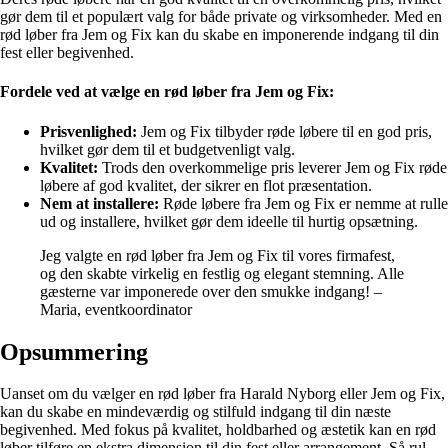
gør dem til et populært valg for både private og virksomheder. Med en
rød løber fra Jem og Fix kan du skabe en imponerende indgang til din
fest eller begivenhed.
Fordele ved at vælge en rød løber fra Jem og Fix:
Prisvenlighed:
Jem og Fix tilbyder røde løbere til en god pris,
hvilket gør dem til et budgetvenligt valg.
Kvalitet:
Trods den overkommelige pris leverer Jem og Fix røde
løbere af god kvalitet, der sikrer en flot præsentation.
Nem at installere:
Røde løbere fra Jem og Fix er nemme at rulle
ud og installere, hvilket gør dem ideelle til hurtig opsætning.
Jeg valgte en rød løber fra Jem og Fix til vores firmafest,
og den skabte virkelig en festlig og elegant stemning. Alle
gæsterne var imponerede over den smukke indgang! –
Maria, eventkoordinator
Opsummering
Uanset om du vælger en rød løber fra Harald Nyborg eller Jem og Fix,
kan du skabe en mindeværdig og stilfuld indgang til din næste
begivenhed. Med fokus på kvalitet, holdbarhed og æstetik kan en rød
løber tilføre en ekstra dimension til din fest eller arrangement. Så rul