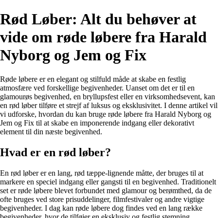
Rød Løber: Alt du behøver at
vide om røde løbere fra Harald
Nyborg og Jem og Fix
Røde løbere er en elegant og stilfuld måde at skabe en festlig
atmosfære ved forskellige begivenheder. Uanset om det er til en
glamourøs begivenhed, en bryllupsfest eller en virksomhedsevent, kan
en rød løber tilføre et strejf af luksus og eksklusivitet. I denne artikel vil
vi udforske, hvordan du kan bruge røde løbere fra Harald Nyborg og
Jem og Fix til at skabe en imponerende indgang eller dekorativt
element til din næste begivenhed.
Hvad er en rød løber?
En rød løber er en lang, rød tæppe-lignende måtte, der bruges til at
markere en speciel indgang eller gangsti til en begivenhed. Traditionelt
set er røde løbere blevet forbundet med glamour og berømthed, da de
ofte bruges ved store prisuddelinger, filmfestivaler og andre vigtige
begivenheder. I dag kan røde løbere dog findes ved en lang række
begivenheder, hvor de tilføjer en eksklusiv og festlig stemning.