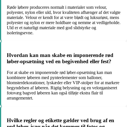
Røde løbere produceres normalt i materialer som velour,
polyester, nylon eller uld, hvor kvaliteten afhænger af det valgte
materiale. Velour er kendt for at være blødt og luksuriøst, mens
polyester og nylon er mere holdbare og nemme at vedligeholde.
Uld er et naturligt materiale med god slidstyrke og
isoleringsevne.
Hvordan kan man skabe en imponerende rød
løber-opsætning ved en begivenhed eller fest?
For at skabe en imponerende rød løber-opsætning kan man
kombinere løberen med pynteelementer som balloner,
blomsterdekorationer, lyskæder eller VIP-stolper for at markere
begyndelsen af løberen. Rigtig belysning og en velorganiseret
fotovæg bagved løberen kan også tilføje ekstra flair til
arrangementet.
Hvilke regler og etikette gælder ved brug af en
rød løber, især når det kommer til fotos og