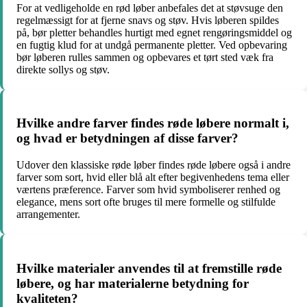
For at vedligeholde en rød løber anbefales det at støvsuge den
regelmæssigt for at fjerne snavs og støv. Hvis løberen spildes
på, bør pletter behandles hurtigt med egnet rengøringsmiddel og
en fugtig klud for at undgå permanente pletter. Ved opbevaring
bør løberen rulles sammen og opbevares et tørt sted væk fra
direkte sollys og støv.
Hvilke andre farver findes røde løbere normalt i,
og hvad er betydningen af disse farver?
Udover den klassiske røde løber findes røde løbere også i andre
farver som sort, hvid eller blå alt efter begivenhedens tema eller
værtens præference. Farver som hvid symboliserer renhed og
elegance, mens sort ofte bruges til mere formelle og stilfulde
arrangementer.
Hvilke materialer anvendes til at fremstille røde
løbere, og har materialerne betydning for
kvaliteten?