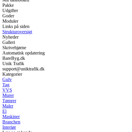
Pakke
Udgifter
Goder
Moduler
Links på siden
Strukturoversigt
Nyheder
Galleri
Skrivehjørne
Automatisk opdatering
BareByg.dk
Unik Trafik
support@uniktrafik.dk
Kategorier
Gulv
Tag
VVS
Murer
Tømrer
Maler
El
Maskiner
Branchen
Interiør