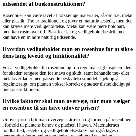
udseendet af buekonstruktionen?
Rosenbuer kan være lavet af forskellige materialer, såsom træ, metal
eller plastik. Træ er traditionelt og giver en naturlig æstetik, men det
kan kræve mere vedligeholdelse. Metal kan være mere holdbart,
men kan ruste over tid. Plastik er let og vedligeholdelsesfrit, men
kan have en mindre naturlig udseende.
Hvordan vedligeholder man en rosenbue for at sikre
dens lang levetid og funktionalitet?
For at vedligeholde din rosenbue bør du regelmæssigt inspicere den
for skader, rengøre den for snavs og skidt, samt behandle træ- eller
metaloverflader med passende beskyttelsesmiddel. Tjek også
regelmæssigt, om planten vokser korrekt og støtter tilstrækkeligt på
buekonstruktionen.
Hvilke faktorer skal man overveje, når man vælger
en rosenbue til sin have udover prisen?
Udover prisen bør man overveje størrelsen og formen på rosenbuen
i forhold til plantens behov og pladsen i haven. Materialernes
holdbarhed, æstetik og vedligeholdelseskrav bør også tages i
betragtning for at vælge den bedste rosenbue til ens behov.