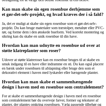
Kan man skabe sin egen rosenbue derhjemme som
et gør-det-selv-projekt, og hvad kræves der i så fald?
Ja, det er muligt at skabe sin egen rosenbue som et gør-det-selv-
projekt. Du kan bruge materialer som træstolper, metalrør eller PVC-
rør, og forme dem i den ønskede bueform. Ved korrekt montering og
sikring kan du skabe en unik rosenbue til din have.
Hvordan kan man udnytte en rosenbue ud over at
støtte klatreplanter som roser?
Udover at støtte klatreroser kan en rosenbue bruges til at skabe en
smuk indgang til en have eller indramme en sti. Du kan også placere
en bænk under rosenbuen til afslapning eller bruge den som et
dekorativt element i haven med lyskæder eller hængende planter.
Hvordan kan man skabe et sammenhængende
design i haven med en rosenbue som centralelement?
For at skabe et sammenhængende design i haven med en rosenbue
som centralelement bør du overveje farver, former og teksturer af
planter, der plantes omkring rosenbuen. Vælg passende tilbehør og