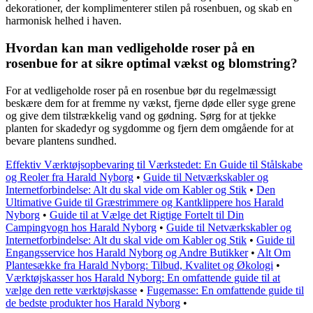
dekorationer, der komplimenterer stilen på rosenbuen, og skab en
harmonisk helhed i haven.
Hvordan kan man vedligeholde roser på en
rosenbue for at sikre optimal vækst og blomstring?
For at vedligeholde roser på en rosenbue bør du regelmæssigt
beskære dem for at fremme ny vækst, fjerne døde eller syge grene
og give dem tilstrækkelig vand og gødning. Sørg for at tjekke
planten for skadedyr og sygdomme og fjern dem omgående for at
bevare plantens sundhed.
Effektiv Værktøjsopbevaring til Værkstedet: En Guide til Stålskabe
og Reoler fra Harald Nyborg
•
Guide til Netværkskabler og
Internetforbindelse: Alt du skal vide om Kabler og Stik
•
Den
Ultimative Guide til Græstrimmere og Kantklippere hos Harald
Nyborg
•
Guide til at Vælge det Rigtige Fortelt til Din
Campingvogn hos Harald Nyborg
•
Guide til Netværkskabler og
Internetforbindelse: Alt du skal vide om Kabler og Stik
•
Guide til
Engangsservice hos Harald Nyborg og Andre Butikker
•
Alt Om
Plantesække fra Harald Nyborg: Tilbud, Kvalitet og Økologi
•
Værktøjskasser hos Harald Nyborg: En omfattende guide til at
vælge den rette værktøjskasse
•
Fugemasse: En omfattende guide til
de bedste produkter hos Harald Nyborg
•