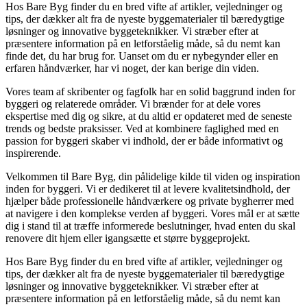
Hos Bare Byg finder du en bred vifte af artikler, vejledninger og
tips, der dækker alt fra de nyeste byggematerialer til bæredygtige
løsninger og innovative byggeteknikker. Vi stræber efter at
præsentere information på en letforståelig måde, så du nemt kan
finde det, du har brug for. Uanset om du er nybegynder eller en
erfaren håndværker, har vi noget, der kan berige din viden.
Vores team af skribenter og fagfolk har en solid baggrund inden for
byggeri og relaterede områder. Vi brænder for at dele vores
ekspertise med dig og sikre, at du altid er opdateret med de seneste
trends og bedste praksisser. Ved at kombinere faglighed med en
passion for byggeri skaber vi indhold, der er både informativt og
inspirerende.
Velkommen til Bare Byg, din pålidelige kilde til viden og inspiration
inden for byggeri. Vi er dedikeret til at levere kvalitetsindhold, der
hjælper både professionelle håndværkere og private bygherrer med
at navigere i den komplekse verden af byggeri. Vores mål er at sætte
dig i stand til at træffe informerede beslutninger, hvad enten du skal
renovere dit hjem eller igangsætte et større byggeprojekt.
Hos Bare Byg finder du en bred vifte af artikler, vejledninger og
tips, der dækker alt fra de nyeste byggematerialer til bæredygtige
løsninger og innovative byggeteknikker. Vi stræber efter at
præsentere information på en letforståelig måde, så du nemt kan