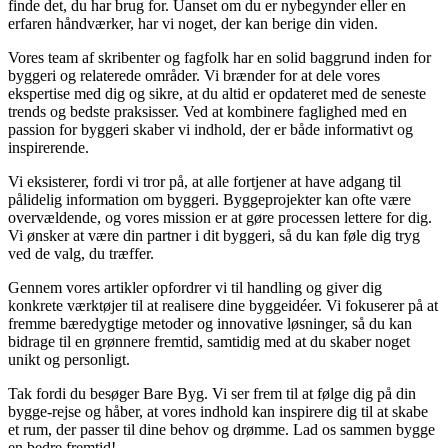
finde det, du har brug for. Uanset om du er nybegynder eller en
erfaren håndværker, har vi noget, der kan berige din viden.
Vores team af skribenter og fagfolk har en solid baggrund inden for
byggeri og relaterede områder. Vi brænder for at dele vores
ekspertise med dig og sikre, at du altid er opdateret med de seneste
trends og bedste praksisser. Ved at kombinere faglighed med en
passion for byggeri skaber vi indhold, der er både informativt og
inspirerende.
Vi eksisterer, fordi vi tror på, at alle fortjener at have adgang til
pålidelig information om byggeri. Byggeprojekter kan ofte være
overvældende, og vores mission er at gøre processen lettere for dig.
Vi ønsker at være din partner i dit byggeri, så du kan føle dig tryg
ved de valg, du træffer.
Gennem vores artikler opfordrer vi til handling og giver dig
konkrete værktøjer til at realisere dine byggeidéer. Vi fokuserer på at
fremme bæredygtige metoder og innovative løsninger, så du kan
bidrage til en grønnere fremtid, samtidig med at du skaber noget
unikt og personligt.
Tak fordi du besøger Bare Byg. Vi ser frem til at følge dig på din
bygge-rejse og håber, at vores indhold kan inspirere dig til at skabe
et rum, der passer til dine behov og drømme. Lad os sammen bygge
en bedre fremtid!