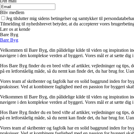
Din mail
Bliv medlem
Jeg tilslutter mig sidens betingelser og samtykker til persondatabeha
Tilmelding til nyhedsbrevet betyder, at du accepterer vores brugerbeti
Lær os at kende
Bare Byg
Bare Byg
Velkommen til Bare Byg, din pålidelige kilde til viden og inspiration in
navigere i den komplekse verden af byggeri. Vores mål er at sætte dig i 
Hos Bare Byg finder du en bred vifte af artikler, vejledninger og tips, 
på en letforståelig måde, så du nemt kan finde det, du har brug for. Ua
Vores team af skribenter og fagfolk har en solid baggrund inden for byg
praksisser. Ved at kombinere faglighed med en passion for byggeri skabe
Velkommen til Bare Byg, din pålidelige kilde til viden og inspiration in
navigere i den komplekse verden af byggeri. Vores mål er at sætte dig i 
Hos Bare Byg finder du en bred vifte af artikler, vejledninger og tips, 
på en letforståelig måde, så du nemt kan finde det, du har brug for. Ua
Vores team af skribenter og fagfolk har en solid baggrund inden for byg
praksisser. Ved at kombinere faglighed med en passion for byggeri skabe