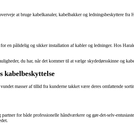
u overveje at bruge kabelkanaler, kabelbakker og ledningsbeskyttere fra
for en pålidelig og sikker installation af kabler og ledninger. Hos Hara
e muligheder, du har, når det kommer til at vælge skydedørsskinne og kab
s kabelbeskyttelse
det masser af tillid fra kunderne takket være deres omfattende sorti
g partner for både professionelle håndværkere og gør-det-selv-entusiaste
edet.