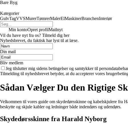
Bare Byg
Kategorier
Gulv
Tag
VVS
Murer
Tømrer
Maler
El
Maskiner
Branchen
Interiør
Min konto
Opret profil
Mailnyt
Vil du have nyt fra os? Tilmeld dig her
Nyhedsbrevet, du faktisk har lyst til at læse.
Din mail
Bliv medlem
Jeg tilslutter mig sidens betingelser og samtykker til persondatabeha
Tilmelding til nyhedsbrevet betyder, at du accepterer vores brugerbeti
Sådan Vælger Du den Rigtige Sk
Velkommen til vores guide om skydedørsskinne og kabelskjulere fra Ha
beskytte og skjule kabler og ledninger både indendørs og udendørs.
Skydedørsskinne fra Harald Nyborg