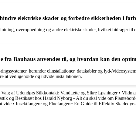
hindre elektriske skader og forbedre sikkerheden i for
utning, overophedning og andre elektriske skader, hvilket bidrager til e
 fra Bauhaus anvendes til, og hvordan kan den optimer
ringssystemer, herunder elinstallationer, datakabler og lyd-/videosyst
re at vedligeholde og udvide installationen.
l Valg af Udendørs Stikkontakt: Vandtætte og Sikre Løsninger
•
Vildmar
Bestik og Bestiksæt hos Harald Nyborg
•
Alt du skal vide om Planteborde
t vide
•
Insektfangere og Fluefangere: En Guide til Effektiv Skaded