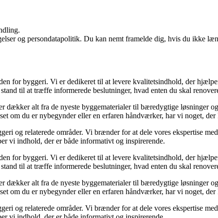
ndling.
ngelser og persondatapolitik. Du kan nemt framelde dig, hvis du ikke læ
den for byggeri. Vi er dedikeret til at levere kvalitetsindhold, der hjæ
stand til at træffe informerede beslutninger, hvad enten du skal renovere
der dækker alt fra de nyeste byggematerialer til bæredygtige løsninger o
nset om du er nybegynder eller en erfaren håndværker, har vi noget, der
geri og relaterede områder. Vi brænder for at dele vores ekspertise med 
r vi indhold, der er både informativt og inspirerende.
den for byggeri. Vi er dedikeret til at levere kvalitetsindhold, der hjæ
stand til at træffe informerede beslutninger, hvad enten du skal renovere
der dækker alt fra de nyeste byggematerialer til bæredygtige løsninger o
nset om du er nybegynder eller en erfaren håndværker, har vi noget, der
geri og relaterede områder. Vi brænder for at dele vores ekspertise med 
r vi indhold, der er både informativt og inspirerende.