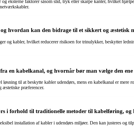
og eksterne faktorer såsom slid, tryk eller skarpe kanter, hvilket hjælp
 netværkskabler.
g hvordan kan den bidrage til et sikkert og æstetisk 
ger og kabler, hvilket reducerer risikoen for trinulykker, beskytter led
g fra en kabelkanal, og hvornår bør man vælge den ene
el løsning til at beskytte kabler udendørs, mens en kabelkanal er mere 
g æstetiske præferencer.
i forhold til traditionelle metoder til kabelføring, og
sibel installation af kabler i udendørs miljøer. Den kan justeres og til