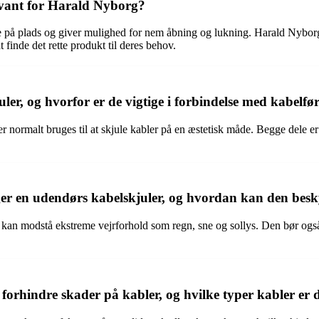
evant for Harald Nyborg?
re på plads og giver mulighed for nem åbning og lukning. Harald Nyborg 
 finde det rette produkt til deres behov.
ler, og hvorfor er de vigtige i forbindelse med kabelfø
r normalt bruges til at skjule kabler på en æstetisk måde. Begge dele er 
er en udendørs kabelskjuler, og hvordan kan den besk
kan modstå ekstreme vejrforhold som regn, sne og sollys. Den bør også væ
rhindre skader på kabler, og hvilke typer kabler er d