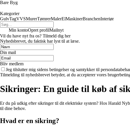
Bare Byg
Kategorier
Gulv
Tag
VVS
Murer
Tømrer
Maler
El
Maskiner
Branchen
Interiør
Min konto
Opret profil
Mailnyt
Vil du have nyt fra os? Tilmeld dig her
Nyhedsbrevet, du faktisk har lyst til at læse.
Din mail
Bliv medlem
Jeg tilslutter mig sidens betingelser og samtykker til persondatabeha
Tilmelding til nyhedsbrevet betyder, at du accepterer vores brugerbeti
Sikringer: En guide til køb af s
Er du på udkig efter sikringer til dit elektriske system? Hos Harald Nybor
til dine behov.
Hvad er en sikring?