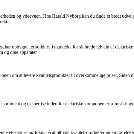
sikkerheden og ydeevnen. Hos Harald Nyborg kan du finde et bredt udvalg a
rekt.
g har opbygget et solidt ry i markedet for sit brede udvalg af elektri
em og dine apparater.
en om at levere kvalitetsprodukter til overkommelige priser. Siden da
e sortiment og ekspertise inden for elektriske komponenter som sikrin
nde ekspertise og fokus på at tilbyde kvalitetsprodukter inden for elek