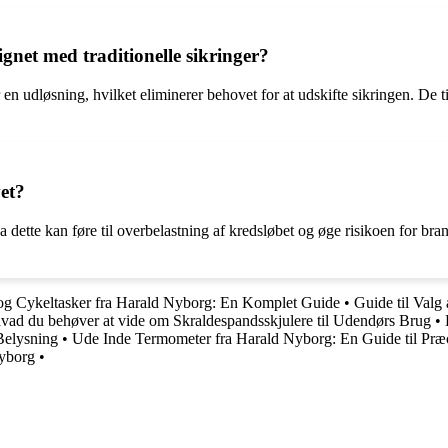
net med traditionelle sikringer?
r en udløsning, hvilket eliminerer behovet for at udskifte sikringen. De 
et?
dette kan føre til overbelastning af kredsløbet og øge risikoen for brandf
og Cykeltasker fra Harald Nyborg: En Komplet Guide
•
Guide til Valg
hvad du behøver at vide om Skraldespandsskjulere til Udendørs Brug
•
Belysning
•
Ude Inde Termometer fra Harald Nyborg: En Guide til Præ
Nyborg
•