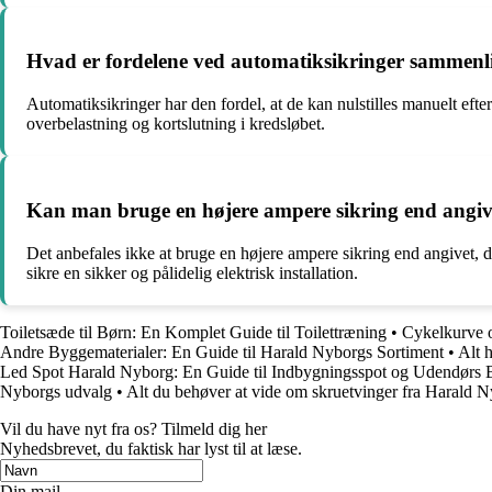
Hvad er fordelene ved automatiksikringer sammenlig
Automatiksikringer har den fordel, at de kan nulstilles manuelt efte
overbelastning og kortslutning i kredsløbet.
Kan man bruge en højere ampere sikring end angiv
Det anbefales ikke at bruge en højere ampere sikring end angivet, da 
sikre en sikker og pålidelig elektrisk installation.
Toiletsæde til Børn: En Komplet Guide til Toilettræning
•
Cykelkurve 
Andre Byggematerialer: En Guide til Harald Nyborgs Sortiment
•
Alt 
Led Spot Harald Nyborg: En Guide til Indbygningsspot og Udendørs 
Nyborgs udvalg
•
Alt du behøver at vide om skruetvinger fra Harald 
Vil du have nyt fra os? Tilmeld dig her
Nyhedsbrevet, du faktisk har lyst til at læse.
Din mail