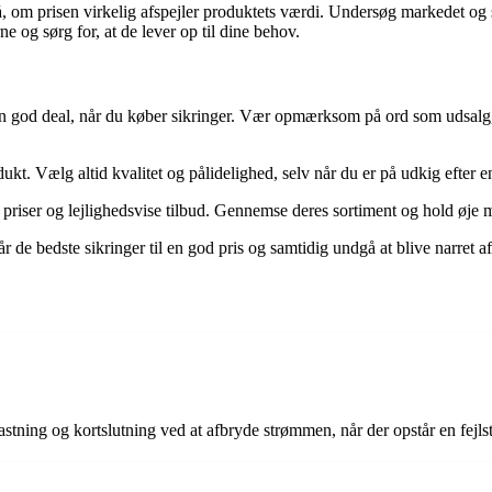
å, om prisen virkelig afspejler produktets værdi. Undersøg markedet og s
 og sørg for, at de lever op til dine behov.
får en god deal, når du køber sikringer. Vær opmærksom på ord som udsal
rodukt. Vælg altid kvalitet og pålidelighed, selv når du er på udkig efter e
e priser og lejlighedsvise tilbud. Gennemse deres sortiment og hold øje
 de bedste sikringer til en god pris og samtidig undgå at blive narret af
lastning og kortslutning ved at afbryde strømmen, når der opstår en fejls