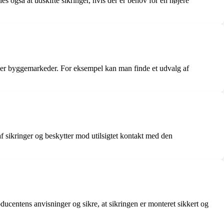
les også at udskifte sikringer, hvis der er behov for en højere
ller byggemarkeder. For eksempel kan man finde et udvalg af
f sikringer og beskytter mod utilsigtet kontakt med den
roducentens anvisninger og sikre, at sikringen er monteret sikkert og