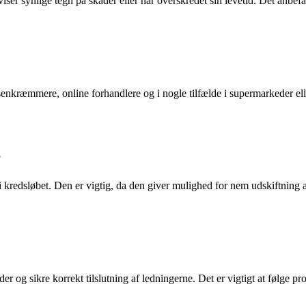
viser synlige tegn på skader eller har overskredet sin levetid. Det anbefa
isenkræmmere, online forhandlere og i nogle tilfælde i supermarkeder e
?
i kredsløbet. Den er vigtig, da den giver mulighed for nem udskiftning a
der og sikre korrekt tilslutning af ledningerne. Det er vigtigt at følge p