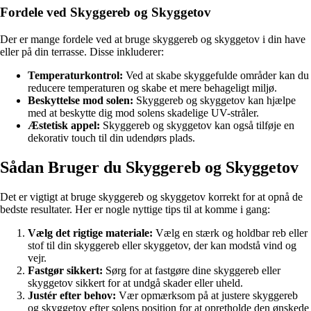
Fordele ved Skyggereb og Skyggetov
Der er mange fordele ved at bruge skyggereb og skyggetov i din have
eller på din terrasse. Disse inkluderer:
Temperaturkontrol:
Ved at skabe skyggefulde områder kan du
reducere temperaturen og skabe et mere behageligt miljø.
Beskyttelse mod solen:
Skyggereb og skyggetov kan hjælpe
med at beskytte dig mod solens skadelige UV-stråler.
Æstetisk appel:
Skyggereb og skyggetov kan også tilføje en
dekorativ touch til din udendørs plads.
Sådan Bruger du Skyggereb og Skyggetov
Det er vigtigt at bruge skyggereb og skyggetov korrekt for at opnå de
bedste resultater. Her er nogle nyttige tips til at komme i gang:
Vælg det rigtige materiale:
Vælg en stærk og holdbar reb eller
stof til din skyggereb eller skyggetov, der kan modstå vind og
vejr.
Fastgør sikkert:
Sørg for at fastgøre dine skyggereb eller
skyggetov sikkert for at undgå skader eller uheld.
Justér efter behov:
Vær opmærksom på at justere skyggereb
og skyggetov efter solens position for at opretholde den ønskede