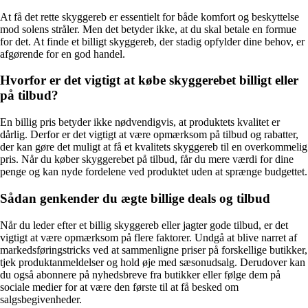
At få det rette skyggereb er essentielt for både komfort og beskyttelse
mod solens stråler. Men det betyder ikke, at du skal betale en formue
for det. At finde et billigt skyggereb, der stadig opfylder dine behov, er
afgørende for en god handel.
Hvorfor er det vigtigt at købe skyggerebet billigt eller
på tilbud?
En billig pris betyder ikke nødvendigvis, at produktets kvalitet er
dårlig. Derfor er det vigtigt at være opmærksom på tilbud og rabatter,
der kan gøre det muligt at få et kvalitets skyggereb til en overkommelig
pris. Når du køber skyggerebet på tilbud, får du mere værdi for dine
penge og kan nyde fordelene ved produktet uden at sprænge budgettet.
Sådan genkender du ægte billige deals og tilbud
Når du leder efter et billig skyggereb eller jagter gode tilbud, er det
vigtigt at være opmærksom på flere faktorer. Undgå at blive narret af
markedsføringstricks ved at sammenligne priser på forskellige butikker,
tjek produktanmeldelser og hold øje med sæsonudsalg. Derudover kan
du også abonnere på nyhedsbreve fra butikker eller følge dem på
sociale medier for at være den første til at få besked om
salgsbegivenheder.