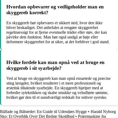
Hvordan opbevarer og vedligeholder man en
skyggereb korrekt?
En skyggereb bør opbevares et sikkert sted, hvor den ikke
bliver beskadiget. Det anbefales at rengøre skyggerebet
regelmæssigt for at fjerne eventuelle tråder eller støv, der kan
påvirke dets funktion. Man bør også undgå at bøje eller
deformere skyggerebet for at sikre, at det forbliver i god stand.
Hvilke fordele kan man opnå ved at bruge en
skyggereb i sit syarbejde?
Ved at bruge en skyggereb kan man opnå ensartede og præcise
sting længder, hvilket resulterer i et mere professionelt og
æstetisk tiltalende syarbejde. En skyggereb hjælper med at
forbedre syteknikken og skabe smukke og veludførte sømme,
hvilket gør den til et uundværligt redskab for enhver syerske.
Bålfade og Bålsteder: En Guide til Udendørs Hygge
•
Harald Nyborg
Sko: Et Overblik Over Det Bedste Skotilbud
•
Polermaskine fra