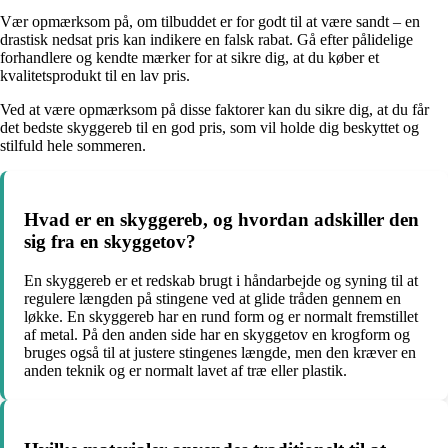
Vær opmærksom på, om tilbuddet er for godt til at være sandt – en
drastisk nedsat pris kan indikere en falsk rabat. Gå efter pålidelige
forhandlere og kendte mærker for at sikre dig, at du køber et
kvalitetsprodukt til en lav pris.
Ved at være opmærksom på disse faktorer kan du sikre dig, at du får
det bedste skyggereb til en god pris, som vil holde dig beskyttet og
stilfuld hele sommeren.
Hvad er en skyggereb, og hvordan adskiller den
sig fra en skyggetov?
En skyggereb er et redskab brugt i håndarbejde og syning til at
regulere længden på stingene ved at glide tråden gennem en
løkke. En skyggereb har en rund form og er normalt fremstillet
af metal. På den anden side har en skyggetov en krogform og
bruges også til at justere stingenes længde, men den kræver en
anden teknik og er normalt lavet af træ eller plastik.