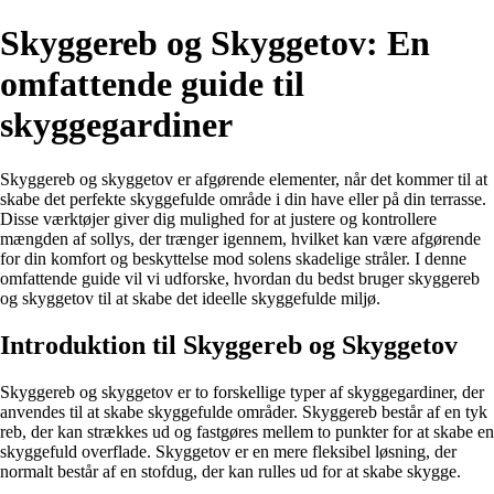
Skyggereb og Skyggetov: En
omfattende guide til
skyggegardiner
Skyggereb og skyggetov er afgørende elementer, når det kommer til at
skabe det perfekte skyggefulde område i din have eller på din terrasse.
Disse værktøjer giver dig mulighed for at justere og kontrollere
mængden af sollys, der trænger igennem, hvilket kan være afgørende
for din komfort og beskyttelse mod solens skadelige stråler. I denne
omfattende guide vil vi udforske, hvordan du bedst bruger skyggereb
og skyggetov til at skabe det ideelle skyggefulde miljø.
Introduktion til Skyggereb og Skyggetov
Skyggereb og skyggetov er to forskellige typer af skyggegardiner, der
anvendes til at skabe skyggefulde områder. Skyggereb består af en tyk
reb, der kan strækkes ud og fastgøres mellem to punkter for at skabe en
skyggefuld overflade. Skyggetov er en mere fleksibel løsning, der
normalt består af en stofdug, der kan rulles ud for at skabe skygge.