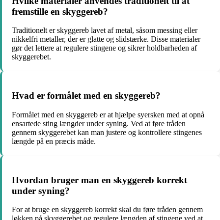
Hvilke materialer anvendes traditionelt til at
fremstille en skyggereb?
Traditionelt er skyggereb lavet af metal, såsom messing eller
nikkelfri metaller, der er glatte og slidstærke. Disse materialer
gør det lettere at regulere stingene og sikrer holdbarheden af
skyggerebet.
Hvad er formålet med en skyggereb?
Formålet med en skyggereb er at hjælpe syersken med at opnå
ensartede sting længder under syning. Ved at føre tråden
gennem skyggerebet kan man justere og kontrollere stingenes
længde på en præcis måde.
Hvordan bruger man en skyggereb korrekt
under syning?
For at bruge en skyggereb korrekt skal du føre tråden gennem
løkken på skyggerebet og regulere længden af stingene ved at