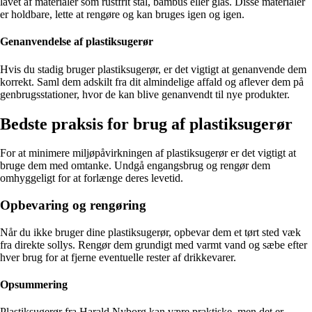
lavet af materialer som rustfrit stål, bambus eller glas. Disse materialer
er holdbare, lette at rengøre og kan bruges igen og igen.
Genanvendelse af plastiksugerør
Hvis du stadig bruger plastiksugerør, er det vigtigt at genanvende dem
korrekt. Saml dem adskilt fra dit almindelige affald og aflever dem på
genbrugsstationer, hvor de kan blive genanvendt til nye produkter.
Bedste praksis for brug af plastiksugerør
For at minimere miljøpåvirkningen af plastiksugerør er det vigtigt at
bruge dem med omtanke. Undgå engangsbrug og rengør dem
omhyggeligt for at forlænge deres levetid.
Opbevaring og rengøring
Når du ikke bruger dine plastiksugerør, opbevar dem et tørt sted væk
fra direkte sollys. Rengør dem grundigt med varmt vand og sæbe efter
hver brug for at fjerne eventuelle rester af drikkevarer.
Opsummering
Plastiksugerør fra Harald Nyborg kan være praktiske, men det er