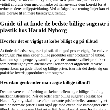
vigtigt at bruge dem med omtanke og genanvende dem korrekt for at
reducere deres miljøpåvirkning. Ved at følge disse retningslinjer kan vi
alle bidrage til en mere bæredygtig fremtid.
Guide til at finde de bedste billige sugerør i
plastik hos Harald Nyborg
Hvorfor det er vigtigt at købe billigt og på tilbud
At finde de bedste sugerør i plastik til en god pris er vigtigt for enhver
forbruger. Når man køber billige produkter eller produkter på tilbud,
kan man spare penge og samtidig nyde de samme kvalitetsprodukter
som betydeligt dyrere alternativer. Derfor er det afgørende at være
opmærksom på gode tilbud og billige priser, især når det drejer sig om
praktiske hverdagsprodukter som sugerør.
Hvordan genkender man ægte billige tilbud?
Det kan være en udfordring at skelne mellem ægte billige tilbud og
marketingsfremstød. Når du leder efter billige sugerør i plastik hos
Harald Nyborg, skal du se efter markante prisforskelle, sammenlignet
med de normale priser. Hold også øje med eventuelle kampagner eller
tilbud, der annonceres klart og ærligt. Vær skeptisk over for for gode