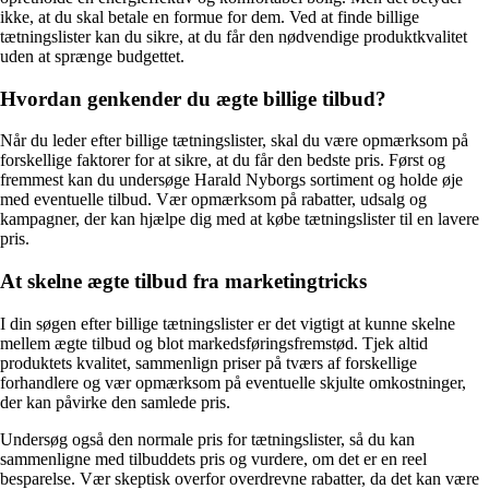
ikke, at du skal betale en formue for dem. Ved at finde billige
tætningslister kan du sikre, at du får den nødvendige produktkvalitet
uden at sprænge budgettet.
Hvordan genkender du ægte billige tilbud?
Når du leder efter billige tætningslister, skal du være opmærksom på
forskellige faktorer for at sikre, at du får den bedste pris. Først og
fremmest kan du undersøge Harald Nyborgs sortiment og holde øje
med eventuelle tilbud. Vær opmærksom på rabatter, udsalg og
kampagner, der kan hjælpe dig med at købe tætningslister til en lavere
pris.
At skelne ægte tilbud fra marketingtricks
I din søgen efter billige tætningslister er det vigtigt at kunne skelne
mellem ægte tilbud og blot markedsføringsfremstød. Tjek altid
produktets kvalitet, sammenlign priser på tværs af forskellige
forhandlere og vær opmærksom på eventuelle skjulte omkostninger,
der kan påvirke den samlede pris.
Undersøg også den normale pris for tætningslister, så du kan
sammenligne med tilbuddets pris og vurdere, om det er en reel
besparelse. Vær skeptisk overfor overdrevne rabatter, da det kan være