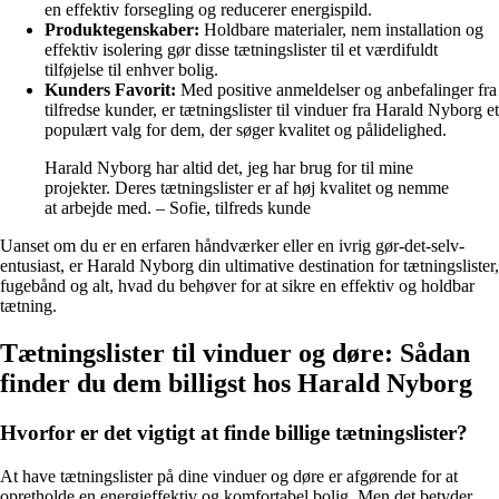
en effektiv forsegling og reducerer energispild.
Produktegenskaber:
Holdbare materialer, nem installation og
effektiv isolering gør disse tætningslister til et værdifuldt
tilføjelse til enhver bolig.
Kunders Favorit:
Med positive anmeldelser og anbefalinger fra
tilfredse kunder, er tætningslister til vinduer fra Harald Nyborg et
populært valg for dem, der søger kvalitet og pålidelighed.
Harald Nyborg har altid det, jeg har brug for til mine
projekter. Deres tætningslister er af høj kvalitet og nemme
at arbejde med. – Sofie, tilfreds kunde
Uanset om du er en erfaren håndværker eller en ivrig gør-det-selv-
entusiast, er Harald Nyborg din ultimative destination for tætningslister,
fugebånd og alt, hvad du behøver for at sikre en effektiv og holdbar
tætning.
Tætningslister til vinduer og døre: Sådan
finder du dem billigst hos Harald Nyborg
Hvorfor er det vigtigt at finde billige tætningslister?
At have tætningslister på dine vinduer og døre er afgørende for at
opretholde en energieffektiv og komfortabel bolig. Men det betyder