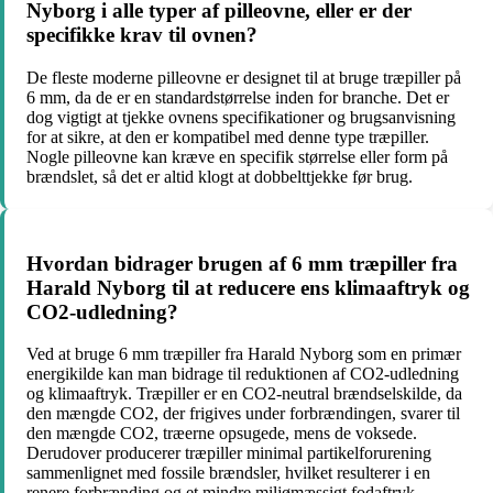
Nyborg i alle typer af pilleovne, eller er der
specifikke krav til ovnen?
De fleste moderne pilleovne er designet til at bruge træpiller på
6 mm, da de er en standardstørrelse inden for branche. Det er
dog vigtigt at tjekke ovnens specifikationer og brugsanvisning
for at sikre, at den er kompatibel med denne type træpiller.
Nogle pilleovne kan kræve en specifik størrelse eller form på
brændslet, så det er altid klogt at dobbelttjekke før brug.
Hvordan bidrager brugen af 6 mm træpiller fra
Harald Nyborg til at reducere ens klimaaftryk og
CO2-udledning?
Ved at bruge 6 mm træpiller fra Harald Nyborg som en primær
energikilde kan man bidrage til reduktionen af CO2-udledning
og klimaaftryk. Træpiller er en CO2-neutral brændselskilde, da
den mængde CO2, der frigives under forbrændingen, svarer til
den mængde CO2, træerne opsugede, mens de voksede.
Derudover producerer træpiller minimal partikelforurening
sammenlignet med fossile brændsler, hvilket resulterer i en
renere forbrænding og et mindre miljømæssigt fodaftryk.