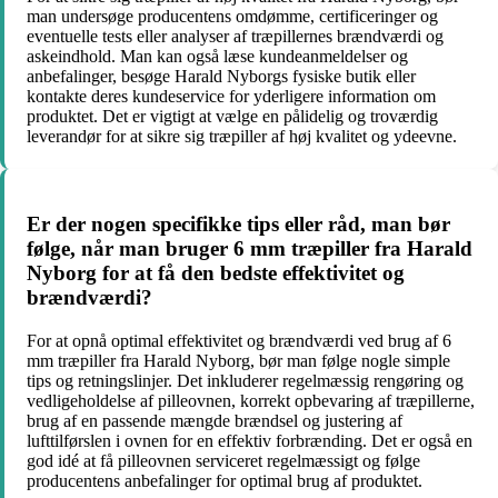
man undersøge producentens omdømme, certificeringer og
eventuelle tests eller analyser af træpillernes brændværdi og
askeindhold. Man kan også læse kundeanmeldelser og
anbefalinger, besøge Harald Nyborgs fysiske butik eller
kontakte deres kundeservice for yderligere information om
produktet. Det er vigtigt at vælge en pålidelig og troværdig
leverandør for at sikre sig træpiller af høj kvalitet og ydeevne.
Er der nogen specifikke tips eller råd, man bør
følge, når man bruger 6 mm træpiller fra Harald
Nyborg for at få den bedste effektivitet og
brændværdi?
For at opnå optimal effektivitet og brændværdi ved brug af 6
mm træpiller fra Harald Nyborg, bør man følge nogle simple
tips og retningslinjer. Det inkluderer regelmæssig rengøring og
vedligeholdelse af pilleovnen, korrekt opbevaring af træpillerne,
brug af en passende mængde brændsel og justering af
lufttilførslen i ovnen for en effektiv forbrænding. Det er også en
god idé at få pilleovnen serviceret regelmæssigt og følge
producentens anbefalinger for optimal brug af produktet.