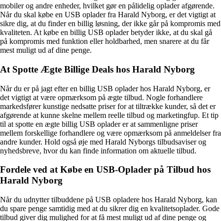
mobiler og andre enheder, hvilket gør en pålidelig oplader afgørende.
Når du skal købe en USB oplader fra Harald Nyborg, er det vigtigt at
sikre dig, at du finder en billig løsning, der ikke går på kompromis med
kvaliteten. At købe en billig USB oplader betyder ikke, at du skal gå
på kompromis med funktion eller holdbarhed, men snarere at du får
mest muligt ud af dine penge.
At Spotte Ægte Billige Deals hos Harald Nyborg
Når du er på jagt efter en billig USB oplader hos Harald Nyborg, er
det vigtigt at være opmærksom på ægte tilbud. Nogle forhandlere
markedsfører kunstige nedsatte priser for at tiltrække kunder, så det er
afgørende at kunne skelne mellem reelle tilbud og marketingfup. Et tip
til at spotte en ægte billig USB oplader er at sammenligne priser
mellem forskellige forhandlere og være opmærksom på anmeldelser fra
andre kunder. Hold også øje med Harald Nyborgs tilbudsaviser og
nyhedsbreve, hvor du kan finde information om aktuelle tilbud.
Fordele ved at Købe en USB-Oplader på Tilbud hos
Harald Nyborg
Når du udnytter tilbuddene på USB opladere hos Harald Nyborg, kan
du spare penge samtidig med at du sikrer dig en kvalitetsoplader. Gode
tilbud giver dig mulighed for at få mest muligt ud af dine penge og