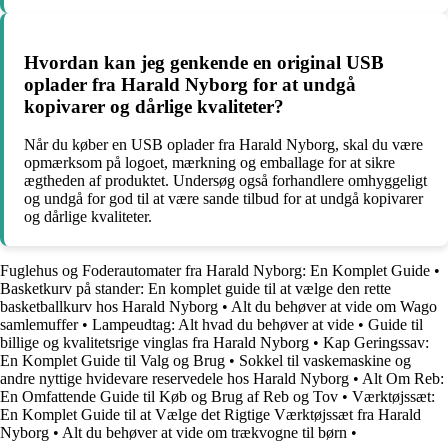
Hvordan kan jeg genkende en original USB
oplader fra Harald Nyborg for at undgå
kopivarer og dårlige kvaliteter?
Når du køber en USB oplader fra Harald Nyborg, skal du være
opmærksom på logoet, mærkning og emballage for at sikre
ægtheden af produktet. Undersøg også forhandlere omhyggeligt
og undgå for god til at være sande tilbud for at undgå kopivarer
og dårlige kvaliteter.
Fuglehus og Foderautomater fra Harald Nyborg: En Komplet Guide
•
Basketkurv på stander: En komplet guide til at vælge den rette
basketballkurv hos Harald Nyborg
•
Alt du behøver at vide om Wago
samlemuffer
•
Lampeudtag: Alt hvad du behøver at vide
•
Guide til
billige og kvalitetsrige vinglas fra Harald Nyborg
•
Kap Geringssav:
En Komplet Guide til Valg og Brug
•
Sokkel til vaskemaskine og
andre nyttige hvidevare reservedele hos Harald Nyborg
•
Alt Om Reb:
En Omfattende Guide til Køb og Brug af Reb og Tov
•
Værktøjssæt:
En Komplet Guide til at Vælge det Rigtige Værktøjssæt fra Harald
Nyborg
•
Alt du behøver at vide om trækvogne til børn
•