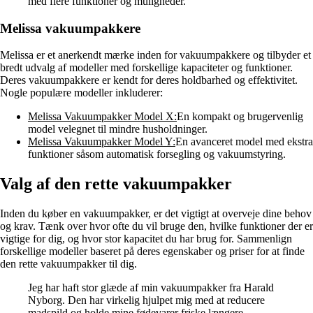
med flere funktioner og muligheder.
Melissa vakuumpakkere
Melissa er et anerkendt mærke inden for vakuumpakkere og tilbyder et
bredt udvalg af modeller med forskellige kapaciteter og funktioner.
Deres vakuumpakkere er kendt for deres holdbarhed og effektivitet.
Nogle populære modeller inkluderer:
Melissa Vakuumpakker Model X:
En kompakt og brugervenlig
model velegnet til mindre husholdninger.
Melissa Vakuumpakker Model Y:
En avanceret model med ekstra
funktioner såsom automatisk forsegling og vakuumstyring.
Valg af den rette vakuumpakker
Inden du køber en vakuumpakker, er det vigtigt at overveje dine behov
og krav. Tænk over hvor ofte du vil bruge den, hvilke funktioner der er
vigtige for dig, og hvor stor kapacitet du har brug for. Sammenlign
forskellige modeller baseret på deres egenskaber og priser for at finde
den rette vakuumpakker til dig.
Jeg har haft stor glæde af min vakuumpakker fra Harald
Nyborg. Den har virkelig hjulpet mig med at reducere
madspild og holde mine fødevarer friske længere. –