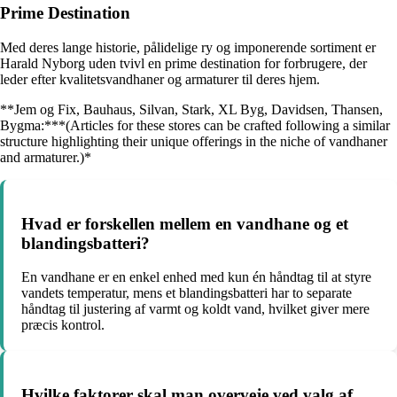
Prime Destination
Med deres lange historie, pålidelige ry og imponerende sortiment er
Harald Nyborg uden tvivl en prime destination for forbrugere, der
leder efter kvalitetsvandhaner og armaturer til deres hjem.
**Jem og Fix, Bauhaus, Silvan, Stark, XL Byg, Davidsen, Thansen,
Bygma:***(Articles for these stores can be crafted following a similar
structure highlighting their unique offerings in the niche of vandhaner
and armaturer.)*
Hvad er forskellen mellem en vandhane og et
blandingsbatteri?
En vandhane er en enkel enhed med kun én håndtag til at styre
vandets temperatur, mens et blandingsbatteri har to separate
håndtag til justering af varmt og koldt vand, hvilket giver mere
præcis kontrol.
Hvilke faktorer skal man overveje ved valg af