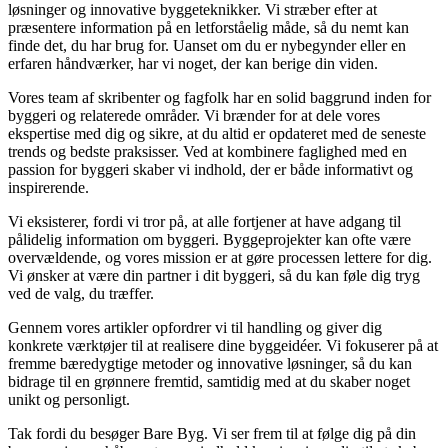
løsninger og innovative byggeteknikker. Vi stræber efter at
præsentere information på en letforståelig måde, så du nemt kan
finde det, du har brug for. Uanset om du er nybegynder eller en
erfaren håndværker, har vi noget, der kan berige din viden.
Vores team af skribenter og fagfolk har en solid baggrund inden for
byggeri og relaterede områder. Vi brænder for at dele vores
ekspertise med dig og sikre, at du altid er opdateret med de seneste
trends og bedste praksisser. Ved at kombinere faglighed med en
passion for byggeri skaber vi indhold, der er både informativt og
inspirerende.
Vi eksisterer, fordi vi tror på, at alle fortjener at have adgang til
pålidelig information om byggeri. Byggeprojekter kan ofte være
overvældende, og vores mission er at gøre processen lettere for dig.
Vi ønsker at være din partner i dit byggeri, så du kan føle dig tryg
ved de valg, du træffer.
Gennem vores artikler opfordrer vi til handling og giver dig
konkrete værktøjer til at realisere dine byggeidéer. Vi fokuserer på at
fremme bæredygtige metoder og innovative løsninger, så du kan
bidrage til en grønnere fremtid, samtidig med at du skaber noget
unikt og personligt.
Tak fordi du besøger Bare Byg. Vi ser frem til at følge dig på din