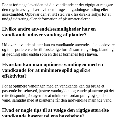
For at forlænge levetiden på din vandkande er det vigtigt at rengøre
den regelmæssigt, især hvis den bruges til gødningsvanding eller
insektmiddel. Opbevar den et tørt sted væk fra direkte sollys for at
undgå udtørring eller deformation af plastmaterialerne.
Hvilke andre anvendelsesmuligheder har en
vandkande udover vanding af planter?
Ud over at vande planter kan en vandkande anvendes til at opbevare
og transportere væske til forskellige formål som rengøring, blanding
af gødning eller endda som en del af børnenes leg i haven.
Hvordan kan man optimere vandingen med en
vandkande for at minimere spild og sikre
effektivitet?
For at optimere vandingen med en vandkande kan du bruge et
passende brusehoved, justere vandtrykket og vande planterne på det
rette tidspunkt på dagen for at minimere fordampning og spild af
vand, samtidig med at planterne får den nødvendige mængde vand.
Hvad er nogle tips til at vælge den rigtige størrelse
vandkande baseret på ens havebehov?