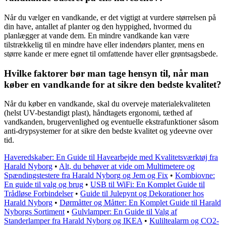
Når du vælger en vandkande, er det vigtigt at vurdere størrelsen på
din have, antallet af planter og den hyppighed, hvormed du
planlægger at vande dem. En mindre vandkande kan være
tilstrækkelig til en mindre have eller indendørs planter, mens en
større kande er mere egnet til omfattende haver eller grøntsagsbede.
Hvilke faktorer bør man tage hensyn til, når man
køber en vandkande for at sikre den bedste kvalitet?
Når du køber en vandkande, skal du overveje materialekvaliteten
(helst UV-bestandigt plast), håndtagets ergonomi, tæthed af
vandkanden, brugervenlighed og eventuelle ekstrafunktioner såsom
anti-drypsystemer for at sikre den bedste kvalitet og ydeevne over
tid.
Haveredskaber: En Guide til Havearbejde med Kvalitetsværktøj fra
Harald Nyborg
•
Alt, du behøver at vide om Multimetere og
Spændingstestere fra Harald Nyborg og Jem og Fix
•
Kombiovne:
En guide til valg og brug
•
USB til WiFi: En Komplet Guide til
Trådløse Forbindelser
•
Guide til Julepynt og Dekorationer hos
Harald Nyborg
•
Dørmåtter og Måtter: En Komplet Guide til Harald
Nyborgs Sortiment
•
Gulvlamper: En Guide til Valg af
Standerlamper fra Harald Nyborg og IKEA
•
Kuliltealarm og CO2-