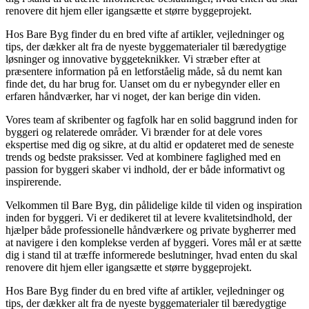
renovere dit hjem eller igangsætte et større byggeprojekt.
Hos Bare Byg finder du en bred vifte af artikler, vejledninger og
tips, der dækker alt fra de nyeste byggematerialer til bæredygtige
løsninger og innovative byggeteknikker. Vi stræber efter at
præsentere information på en letforståelig måde, så du nemt kan
finde det, du har brug for. Uanset om du er nybegynder eller en
erfaren håndværker, har vi noget, der kan berige din viden.
Vores team af skribenter og fagfolk har en solid baggrund inden for
byggeri og relaterede områder. Vi brænder for at dele vores
ekspertise med dig og sikre, at du altid er opdateret med de seneste
trends og bedste praksisser. Ved at kombinere faglighed med en
passion for byggeri skaber vi indhold, der er både informativt og
inspirerende.
Velkommen til Bare Byg, din pålidelige kilde til viden og inspiration
inden for byggeri. Vi er dedikeret til at levere kvalitetsindhold, der
hjælper både professionelle håndværkere og private bygherrer med
at navigere i den komplekse verden af byggeri. Vores mål er at sætte
dig i stand til at træffe informerede beslutninger, hvad enten du skal
renovere dit hjem eller igangsætte et større byggeprojekt.
Hos Bare Byg finder du en bred vifte af artikler, vejledninger og
tips, der dækker alt fra de nyeste byggematerialer til bæredygtige