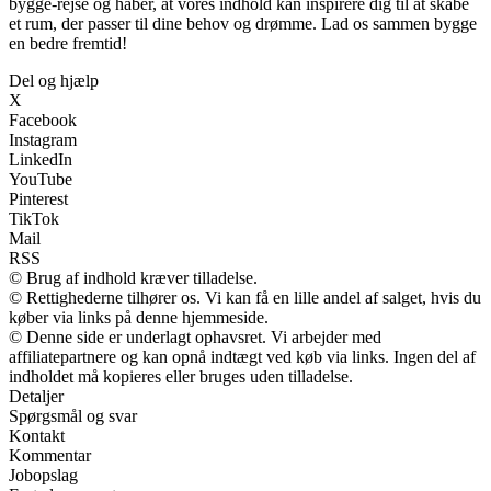
bygge-rejse og håber, at vores indhold kan inspirere dig til at skabe
et rum, der passer til dine behov og drømme. Lad os sammen bygge
en bedre fremtid!
Del og hjælp
X
Facebook
Instagram
LinkedIn
YouTube
Pinterest
TikTok
Mail
RSS
© Brug af indhold kræver tilladelse.
© Rettighederne tilhører os. Vi kan få en lille andel af salget, hvis du
køber via links på denne hjemmeside.
© Denne side er underlagt ophavsret. Vi arbejder med
affiliatepartnere og kan opnå indtægt ved køb via links. Ingen del af
indholdet må kopieres eller bruges uden tilladelse.
Detaljer
Spørgsmål og svar
Kontakt
Kommentar
Jobopslag