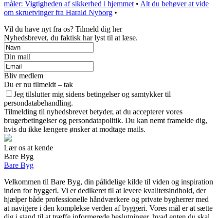
måler: Vigtigheden af sikkerhed i hjemmet
•
Alt du behøver at vide
om skruetvinger fra Harald Nyborg
•
Vil du have nyt fra os? Tilmeld dig her
Nyhedsbrevet, du faktisk har lyst til at læse.
Din mail
Bliv medlem
Du er nu tilmeldt – tak
Jeg tilslutter mig sidens betingelser og samtykker til
persondatabehandling.
Tilmelding til nyhedsbrevet betyder, at du accepterer vores
brugerbetingelser og persondatapolitik. Du kan nemt framelde dig,
hvis du ikke længere ønsker at modtage mails.
Lær os at kende
Bare Byg
Bare Byg
Velkommen til Bare Byg, din pålidelige kilde til viden og inspiration
inden for byggeri. Vi er dedikeret til at levere kvalitetsindhold, der
hjælper både professionelle håndværkere og private bygherrer med
at navigere i den komplekse verden af byggeri. Vores mål er at sætte
dig i stand til at træffe informerede beslutninger, hvad enten du skal