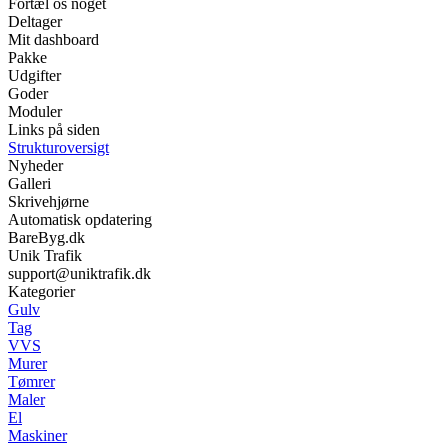
Fortæl os noget
Deltager
Mit dashboard
Pakke
Udgifter
Goder
Moduler
Links på siden
Strukturoversigt
Nyheder
Galleri
Skrivehjørne
Automatisk opdatering
BareByg.dk
Unik Trafik
support@uniktrafik.dk
Kategorier
Gulv
Tag
VVS
Murer
Tømrer
Maler
El
Maskiner