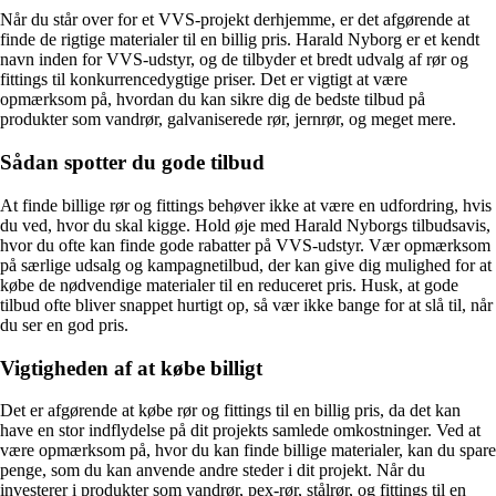
Når du står over for et VVS-projekt derhjemme, er det afgørende at
finde de rigtige materialer til en billig pris. Harald Nyborg er et kendt
navn inden for VVS-udstyr, og de tilbyder et bredt udvalg af rør og
fittings til konkurrencedygtige priser. Det er vigtigt at være
opmærksom på, hvordan du kan sikre dig de bedste tilbud på
produkter som vandrør, galvaniserede rør, jernrør, og meget mere.
Sådan spotter du gode tilbud
At finde billige rør og fittings behøver ikke at være en udfordring, hvis
du ved, hvor du skal kigge. Hold øje med Harald Nyborgs tilbudsavis,
hvor du ofte kan finde gode rabatter på VVS-udstyr. Vær opmærksom
på særlige udsalg og kampagnetilbud, der kan give dig mulighed for at
købe de nødvendige materialer til en reduceret pris. Husk, at gode
tilbud ofte bliver snappet hurtigt op, så vær ikke bange for at slå til, når
du ser en god pris.
Vigtigheden af at købe billigt
Det er afgørende at købe rør og fittings til en billig pris, da det kan
have en stor indflydelse på dit projekts samlede omkostninger. Ved at
være opmærksom på, hvor du kan finde billige materialer, kan du spare
penge, som du kan anvende andre steder i dit projekt. Når du
investerer i produkter som vandrør, pex-rør, stålrør, og fittings til en