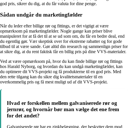
god pris, sikrer du dig, at du får valuta for dine penge.
Sådan undgår du marketingfælder
Når du leder efter billige rør og fittings, er det vigtigt at være
opmærksom på marketingfælder. Nogle gange kan priser blive
manipuleret for at få det til at se ud som om, du får en bedre deal, end
du egentlig gør. Vær skeptisk over for ekstreme rabatter og for gode
tilbud til at være sande. Gør altid din research og sammenlign priser for
at sikre dig, at du rent faktisk får en billig pris på dine VVS-materialer.
Ved at være opmærksom på, hvor du kan finde billige rør og fittings
hos Harald Nyborg, og hvordan du kan undgå marketingfælder, kan
du optimere dit VVS-projekt og få produkterne til en god pris. Med
den rette tilgang kan du sikre dig kvalitetsmaterialer til en
overkommelig pris og få mest muligt ud af dit VVS-projekt.
Hvad er forskellen mellem galvaniserede rør og
jernrør, og hvornår bør man vælge det ene frem
for det andet?
Galvaniserede rør har en zinkbelægning, der beskytter dem mod