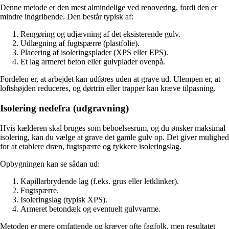
Denne metode er den mest almindelige ved renovering, fordi den er
mindre indgribende. Den består typisk af:
Rengøring og udjævning af det eksisterende gulv.
Udlægning af fugtspærre (plastfolie).
Placering af isoleringsplader (XPS eller EPS).
Et lag armeret beton eller gulvplader ovenpå.
Fordelen er, at arbejdet kan udføres uden at grave ud. Ulempen er, at
loftshøjden reduceres, og dørtrin eller trapper kan kræve tilpasning.
Isolering nedefra (udgravning)
Hvis kælderen skal bruges som beboelsesrum, og du ønsker maksimal
isolering, kan du vælge at grave det gamle gulv op. Det giver mulighed
for at etablere dræn, fugtspærre og tykkere isoleringslag.
Opbygningen kan se sådan ud:
Kapillarbrydende lag (f.eks. grus eller letklinker).
Fugtspærre.
Isoleringslag (typisk XPS).
Armeret betondæk og eventuelt gulvvarme.
Metoden er mere omfattende og kræver ofte fagfolk, men resultatet