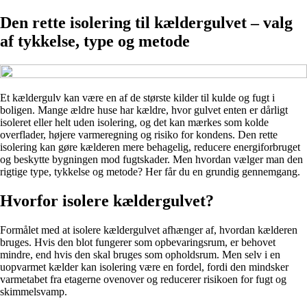
Den rette isolering til kældergulvet – valg
af tykkelse, type og metode
Et kældergulv kan være en af de største kilder til kulde og fugt i
boligen. Mange ældre huse har kældre, hvor gulvet enten er dårligt
isoleret eller helt uden isolering, og det kan mærkes som kolde
overflader, højere varmeregning og risiko for kondens. Den rette
isolering kan gøre kælderen mere behagelig, reducere energiforbruget
og beskytte bygningen mod fugtskader. Men hvordan vælger man den
rigtige type, tykkelse og metode? Her får du en grundig gennemgang.
Hvorfor isolere kældergulvet?
Formålet med at isolere kældergulvet afhænger af, hvordan kælderen
bruges. Hvis den blot fungerer som opbevaringsrum, er behovet
mindre, end hvis den skal bruges som opholdsrum. Men selv i en
uopvarmet kælder kan isolering være en fordel, fordi den mindsker
varmetabet fra etagerne ovenover og reducerer risikoen for fugt og
skimmelsvamp.