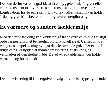
Det kan derfor være en god idé at få en byggeteknisk rådgiver eller
energikonsulent til at vurdere kælderens tilstand, fugtniveau og
konstruktion, før du går i gang. En korrekt udført løsning kan holde i
årtier og give både bedre komfort og lavere energiforbrug.
Et varmere og sundere kældermiljø
Med den rette isolering kan kælderen gå fra at være et koldt og fugtigt
opbevaringsrum til et behageligt og funktionelt areal. Uanset om du
vælger en simpel løsning ovenpå det eksisterende gulv eller en total
udgravning, er nøglen at kombinere isolering, fugtsikring og
ventilation på den rigtige måde. Det giver et kældergulv, der holder
varmen – og huset sundt.
Den rette isolering til kældergulvet – valg af tykkelse, type og metode