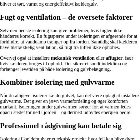
bliver et tørt, varmt og energieffektivt kældergulv.
Fugt og ventilation – de oversete faktorer
Selv den bedste isolering kan give problemer, hvis fugten ikke
håndteres korrekt. En fugtspærre under isoleringen er afgørende for at
forhindre, at vanddamp trænger op fra jorden. Samtidig skal kælderen
have tilstrækkelig ventilation, så fugt fra luften ikke ophobes.
Overvej også at installere
mekanisk ventilation
eller
affugter
, især
hvis kælderen bruges til ophold. Det sikrer et sundt indeklima og
forlænger levetiden på både isolering og gulvbelægning.
Kombinér isolering med gulvvarme
Når du alligevel isolerer kældergulvet, kan det være oplagt at installere
gulvvarme. Det giver en jævn varmefordeling og øger komforten
markant. Isoleringen under gulvvarmen sørger for, at varmen ledes
opad i stedet for ned i jorden – og dermed udnyttes energien bedre.
Professionel rådgivning kan betale sig
Isolering af kældergulv er et teknisk projekt, hvor fejl kan blive dyre.