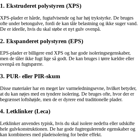
1. Ekstruderet polystyren (XPS)
XPS-plader er hårde, fugtafvisende og har høj trykstyrke. De bruges
ofte under betongulve, fordi de kan tåle belastning og ikke suger vand.
De er ideelle, hvis du skal støbe et nyt gulv ovenpå.
2. Ekspanderet polystyren (EPS)
EPS-plader er billigere end XPS og har gode isoleringsegenskaber,
men de tåler ikke fugt lige så godt. De kan bruges i tørre kældre eller
ovenpå en fugtspærre.
3. PUR- eller PIR-skum
Disse materialer har en meget lav varmeledningsevne, hvilket betyder,
at du kan nøjes med en tyndere isolering. De bruges ofte, hvor der er
begrænset loftshøjde, men de er dyrere end traditionelle plader.
4. Letklinker (Leca)
Letklinker anvendes typisk, hvis du skal isolere nedefra eller udskifte
hele gulvkonstruktionen. De har gode fugtregulerende egenskaber og
kan kombineres med pladeisolering for bedre effekt.