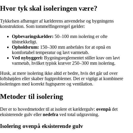
Hvor tyk skal isoleringen være?
Tykkelsen afhænger af kælderens anvendelse og bygningens
konstruktion. Som tommelfingerregel gælder:
Opbevaringskælder:
50–100 mm isolering er ofte
tilstrækkeligt.
Opholdsrum:
150–300 mm anbefales for at opnå en
komfortabel temperatur og lavt varmetab.
Ved nybyggeri:
Bygningsreglementet stiller krav om lavt
varmetab, hvilket typisk kræver 250–300 mm isolering.
Husk, at mere isolering ikke altid er bedre, hvis det går ud over
loftshøjden eller skaber fugtproblemer. Det er vigtigt at kombinere
isoleringen med korrekt fugtspærre og ventilation.
Metoder til isolering
Der er to hovedmetoder til at isolere et kældergulv:
ovenpå
det
eksisterende gulv eller
nedefra
ved total udgravning.
Isolering ovenpå eksisterende gulv