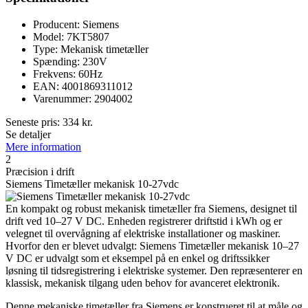
Producent: Siemens
Model: 7KT5807
Type: Mekanisk timetæller
Spænding: 230V
Frekvens: 60Hz
EAN: 4001869311012
Varenummer: 2904002
Seneste pris:
334
kr.
Se detaljer
Mere information
2
Præcision i drift
Siemens Timetæller mekanisk 10-27vdc
En kompakt og robust mekanisk timetæller fra Siemens, designet til
drift ved 10–27 V DC. Enheden registrerer driftstid i kWh og er
velegnet til overvågning af elektriske installationer og maskiner.
Hvorfor den er blevet udvalgt: Siemens Timetæller mekanisk 10–27
V DC er udvalgt som et eksempel på en enkel og driftssikker
løsning til tidsregistrering i elektriske systemer. Den repræsenterer en
klassisk, mekanisk tilgang uden behov for avanceret elektronik.
Denne mekaniske timetæller fra Siemens er konstrueret til at måle og