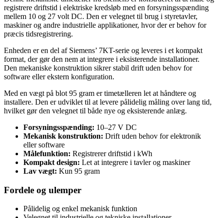
registrere driftstid i elektriske kredsløb med en forsyningsspænding
mellem 10 og 27 volt DC. Den er velegnet til brug i styretavler,
maskiner og andre industrielle applikationer, hvor der er behov for
præcis tidsregistrering.
Enheden er en del af Siemens’ 7KT-serie og leveres i et kompakt
format, der gør den nem at integrere i eksisterende installationer.
Den mekaniske konstruktion sikrer stabil drift uden behov for
software eller ekstern konfiguration.
Med en vægt på blot 95 gram er timetælleren let at håndtere og
installere. Den er udviklet til at levere pålidelig måling over lang tid,
hvilket gør den velegnet til både nye og eksisterende anlæg.
Forsyningsspænding:
10–27 V DC
Mekanisk konstruktion:
Drift uden behov for elektronik
eller software
Målefunktion:
Registrerer driftstid i kWh
Kompakt design:
Let at integrere i tavler og maskiner
Lav vægt:
Kun 95 gram
Fordele og ulemper
Pålidelig og enkel mekanisk funktion
Velegnet til industrielle og tekniske installationer