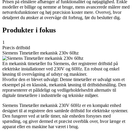
Prisen på elmålere afhænger af funktionalitet og nøjagtighed. Enkle
modeller er billige og nemme at bruge, mens avancerede målere med
netværksfunktioner og høj præcision koster mere. Overvej, hvor
detaljeret du ønsker at overvåge dit forbrug, før du beslutter dig.
Produkter i fokus
1
Præcis driftstid
Siemens Timetæller mekanisk 230v 60hz
En mekanisk timetæller fra Siemens, der registrerer driftstid på
elektriske installationer ved 230V og 60Hz. En robust og enkel
løsning til overvågning af udstyr og maskiner.
Hvorfor den er blevet udvalgt: Denne timetæller er udvalgt som et
eksempel på en klassisk, mekanisk løsning til driftstidsmåling. Den
repræsenterer et pålideligt og vedligeholdelsesfrit alternativ til
digitale timetællere i industrielle og tekniske miljøer.
Siemens Timetæller mekanisk 230V 60Hz er en kompakt enhed
designet til at registrere den samlede driftstid for elektriske systemer.
Den fungerer ved at tælle timer, når enheden forsynes med
spænding, og giver dermed et præcist overblik over, hvor længe et
apparat eller en maskine har været i brug.