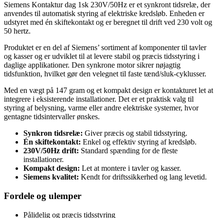
Siemens Kontaktur dag 1sk 230V/50Hz er et synkront tidsrelæ, der
anvendes til automatisk styring af elektriske kredsløb. Enheden er
udstyret med én skiftekontakt og er beregnet til drift ved 230 volt og
50 hertz.
Produktet er en del af Siemens’ sortiment af komponenter til tavler
og kasser og er udviklet til at levere stabil og præcis tidsstyring i
daglige applikationer. Den synkrone motor sikrer nøjagtig
tidsfunktion, hvilket gør den velegnet til faste tænd/sluk-cyklusser.
Med en vægt på 147 gram og et kompakt design er kontakturet let at
integrere i eksisterende installationer. Det er et praktisk valg til
styring af belysning, varme eller andre elektriske systemer, hvor
gentagne tidsintervaller ønskes.
Synkron tidsrelæ:
Giver præcis og stabil tidsstyring.
Én skiftekontakt:
Enkel og effektiv styring af kredsløb.
230V/50Hz drift:
Standard spænding for de fleste
installationer.
Kompakt design:
Let at montere i tavler og kasser.
Siemens kvalitet:
Kendt for driftssikkerhed og lang levetid.
Fordele og ulemper
Pålidelig og præcis tidsstyring