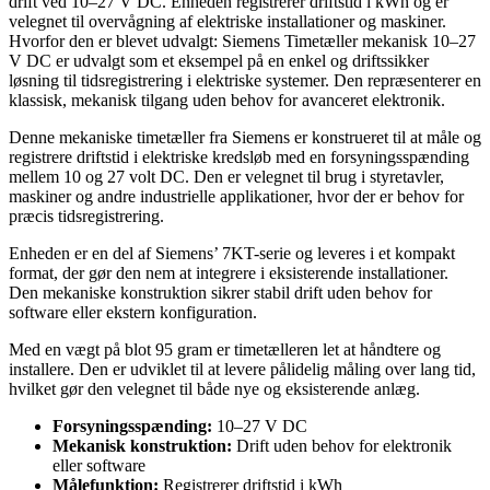
drift ved 10–27 V DC. Enheden registrerer driftstid i kWh og er
velegnet til overvågning af elektriske installationer og maskiner.
Hvorfor den er blevet udvalgt: Siemens Timetæller mekanisk 10–27
V DC er udvalgt som et eksempel på en enkel og driftssikker
løsning til tidsregistrering i elektriske systemer. Den repræsenterer en
klassisk, mekanisk tilgang uden behov for avanceret elektronik.
Denne mekaniske timetæller fra Siemens er konstrueret til at måle og
registrere driftstid i elektriske kredsløb med en forsyningsspænding
mellem 10 og 27 volt DC. Den er velegnet til brug i styretavler,
maskiner og andre industrielle applikationer, hvor der er behov for
præcis tidsregistrering.
Enheden er en del af Siemens’ 7KT-serie og leveres i et kompakt
format, der gør den nem at integrere i eksisterende installationer.
Den mekaniske konstruktion sikrer stabil drift uden behov for
software eller ekstern konfiguration.
Med en vægt på blot 95 gram er timetælleren let at håndtere og
installere. Den er udviklet til at levere pålidelig måling over lang tid,
hvilket gør den velegnet til både nye og eksisterende anlæg.
Forsyningsspænding:
10–27 V DC
Mekanisk konstruktion:
Drift uden behov for elektronik
eller software
Målefunktion:
Registrerer driftstid i kWh