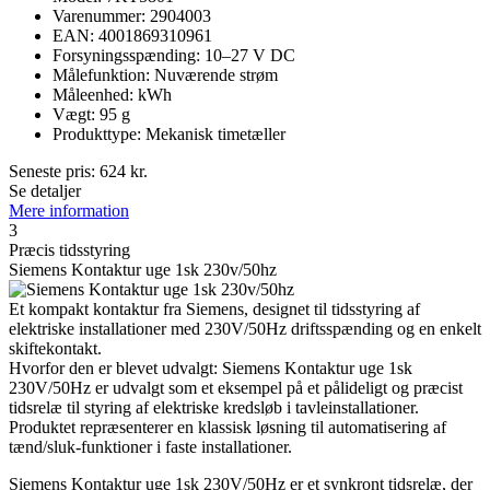
Varenummer: 2904003
EAN: 4001869310961
Forsyningsspænding: 10–27 V DC
Målefunktion: Nuværende strøm
Måleenhed: kWh
Vægt: 95 g
Produkttype: Mekanisk timetæller
Seneste pris:
624
kr.
Se detaljer
Mere information
3
Præcis tidsstyring
Siemens Kontaktur uge 1sk 230v/50hz
Et kompakt kontaktur fra Siemens, designet til tidsstyring af
elektriske installationer med 230V/50Hz driftsspænding og en enkelt
skiftekontakt.
Hvorfor den er blevet udvalgt: Siemens Kontaktur uge 1sk
230V/50Hz er udvalgt som et eksempel på et pålideligt og præcist
tidsrelæ til styring af elektriske kredsløb i tavleinstallationer.
Produktet repræsenterer en klassisk løsning til automatisering af
tænd/sluk-funktioner i faste installationer.
Siemens Kontaktur uge 1sk 230V/50Hz er et synkront tidsrelæ, der