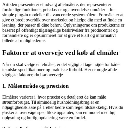
Artiklen præsenterer et udvalg af elmålere, der repræsenterer
forskellige funktioner, prisklasser og anvendelsesområder – fra
simple plug-in modeller til avancerede systemmålere. Formålet er at
give et bredt overblik over markedet og hjælpe dig med at finde en
løsning, der passer til dine behov. Oplysningerne om produkterne er
baseret på offentligt tilgængelige beskrivelser fra producenter og
forhandlere og er opsummeret for at give et klart og informativt
billede af mulighederne.
Faktorer at overveje ved køb af elmåler
Når du skal vælge en elmåler, er det vigtigt at tage højde for både
tekniske specifikationer og praktiske forhold. Her er nogle af de
vigtigste faktorer, du bør overveje.
1. Måleområde og præcision
Elmålere varierer i, hvor præcist og detaljeret de kan måle
strømforbruget. Til almindelig husholdningsbrug er en
nøjagtighedsklasse på 1 eller bedre som regel tilstrækkelig. Hvis du
ønsker at overvåge specifikke apparater, kan en model med høj
opløsning og hurtig opdatering være en fordel.