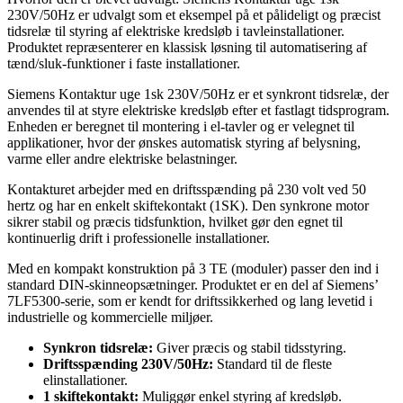
230V/50Hz er udvalgt som et eksempel på et pålideligt og præcist
tidsrelæ til styring af elektriske kredsløb i tavleinstallationer.
Produktet repræsenterer en klassisk løsning til automatisering af
tænd/sluk-funktioner i faste installationer.
Siemens Kontaktur uge 1sk 230V/50Hz er et synkront tidsrelæ, der
anvendes til at styre elektriske kredsløb efter et fastlagt tidsprogram.
Enheden er beregnet til montering i el-tavler og er velegnet til
applikationer, hvor der ønskes automatisk styring af belysning,
varme eller andre elektriske belastninger.
Kontakturet arbejder med en driftsspænding på 230 volt ved 50
hertz og har en enkelt skiftekontakt (1SK). Den synkrone motor
sikrer stabil og præcis tidsfunktion, hvilket gør den egnet til
kontinuerlig drift i professionelle installationer.
Med en kompakt konstruktion på 3 TE (moduler) passer den ind i
standard DIN-skinneopsætninger. Produktet er en del af Siemens’
7LF5300-serie, som er kendt for driftssikkerhed og lang levetid i
industrielle og kommercielle miljøer.
Synkron tidsrelæ:
Giver præcis og stabil tidsstyring.
Driftsspænding 230V/50Hz:
Standard til de fleste
elinstallationer.
1 skiftekontakt:
Muliggør enkel styring af kredsløb.