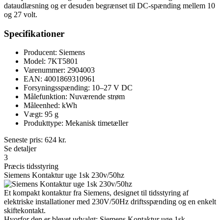
dataudlæsning og er desuden begrænset til DC-spænding mellem 10
og 27 volt.
Specifikationer
Producent: Siemens
Model: 7KT5801
Varenummer: 2904003
EAN: 4001869310961
Forsyningsspænding: 10–27 V DC
Målefunktion: Nuværende strøm
Måleenhed: kWh
Vægt: 95 g
Produkttype: Mekanisk timetæller
Seneste pris:
624
kr.
Se detaljer
3
Præcis tidsstyring
Siemens Kontaktur uge 1sk 230v/50hz
Et kompakt kontaktur fra Siemens, designet til tidsstyring af
elektriske installationer med 230V/50Hz driftsspænding og en enkelt
skiftekontakt.
Hvorfor den er blevet udvalgt: Siemens Kontaktur uge 1sk