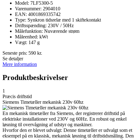
Model: 7LF5300-5
Varenummer: 2904010
EAN: 4001869335742
Type: Synkron tidsrelæ med 1 skiftekontakt
Driftsspænding: 230V / 50Hz
Målefunktion: Nuværende strøm
Måleenhed: kWt
Vægt: 147 g
Seneste pris:
590
kr.
Se detaljer
Mere information
Produktbeskrivelser
1
Præcis driftstid
Siemens Timetæller mekanisk 230v 60hz
En mekanisk timetæller fra Siemens, der registrerer driftstid på
elektriske installationer ved 230V og 60Hz. En robust og enkel
løsning til overvågning af udstyr og maskiner.
Hvorfor den er blevet udvalgt: Denne timetæller er udvalgt som et
eksempel på en klassisk, mekanisk løsning til driftstidsmåling. Den