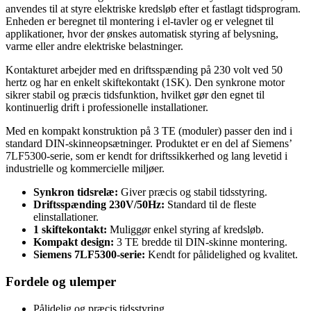
anvendes til at styre elektriske kredsløb efter et fastlagt tidsprogram.
Enheden er beregnet til montering i el-tavler og er velegnet til
applikationer, hvor der ønskes automatisk styring af belysning,
varme eller andre elektriske belastninger.
Kontakturet arbejder med en driftsspænding på 230 volt ved 50
hertz og har en enkelt skiftekontakt (1SK). Den synkrone motor
sikrer stabil og præcis tidsfunktion, hvilket gør den egnet til
kontinuerlig drift i professionelle installationer.
Med en kompakt konstruktion på 3 TE (moduler) passer den ind i
standard DIN-skinneopsætninger. Produktet er en del af Siemens’
7LF5300-serie, som er kendt for driftssikkerhed og lang levetid i
industrielle og kommercielle miljøer.
Synkron tidsrelæ:
Giver præcis og stabil tidsstyring.
Driftsspænding 230V/50Hz:
Standard til de fleste
elinstallationer.
1 skiftekontakt:
Muliggør enkel styring af kredsløb.
Kompakt design:
3 TE bredde til DIN-skinne montering.
Siemens 7LF5300-serie:
Kendt for pålidelighed og kvalitet.
Fordele og ulemper
Pålidelig og præcis tidsstyring