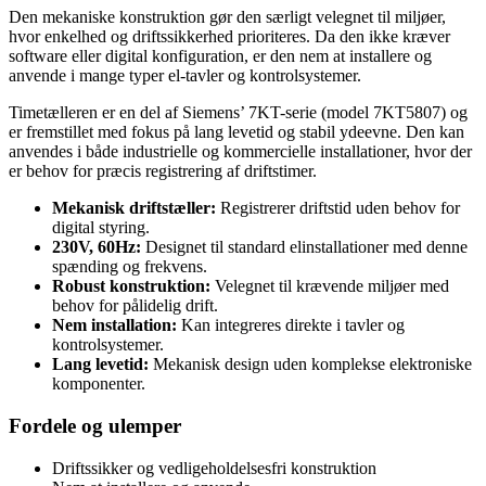
Den mekaniske konstruktion gør den særligt velegnet til miljøer,
hvor enkelhed og driftssikkerhed prioriteres. Da den ikke kræver
software eller digital konfiguration, er den nem at installere og
anvende i mange typer el-tavler og kontrolsystemer.
Timetælleren er en del af Siemens’ 7KT-serie (model 7KT5807) og
er fremstillet med fokus på lang levetid og stabil ydeevne. Den kan
anvendes i både industrielle og kommercielle installationer, hvor der
er behov for præcis registrering af driftstimer.
Mekanisk driftstæller:
Registrerer driftstid uden behov for
digital styring.
230V, 60Hz:
Designet til standard elinstallationer med denne
spænding og frekvens.
Robust konstruktion:
Velegnet til krævende miljøer med
behov for pålidelig drift.
Nem installation:
Kan integreres direkte i tavler og
kontrolsystemer.
Lang levetid:
Mekanisk design uden komplekse elektroniske
komponenter.
Fordele og ulemper
Driftssikker og vedligeholdelsesfri konstruktion