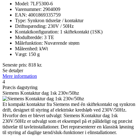
Model: 7LF5300-6
Varenummer: 2904009
EAN: 4001869335759
Type: Synkron tidsrelæ / kontaktur
Driftsspænding: 230V / 50Hz
Kontaktkonfiguration: 1 skiftekontakt (1SK)
Modulbredde: 3 TE
Målefunktion: Nuværende strøm
Måleenhed: kWt
Vægt: 150 g
Seneste pris:
818
kr.
Se detaljer
Mere information
4
Præcis dagstyring
Siemens Kontaktur dag 1sk 230v/50hz
Et kompakt kontaktur fra Siemens med én skiftekontakt og synkron
drift, designet til styring af elektriske kredsløb ved 230V/50Hz.
Hvorfor den er blevet udvalgt: Siemens Kontaktur dag 1sk
230V/50Hz er udvalgt som et eksempel på et pålideligt og præcist
tidsrelæ til tavleinstallationer. Det repræsenterer en klassisk løsning
til styring af daglige tænd/sluk-funktioner i elinstallationer.