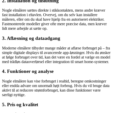
2. Installation og tilslutning
Nogle elmålere sættes direkte i stikkontakten, mens andre kræver
fast installation i eltavlen. Overvej, om du selv kan installere
måleren, eller om du skal have hjælp fra en autoriseret elektriker.
Fastmonterede modeller giver ofte mere præcise data, men kræver
lidt mere arbejde at sætte op.
3. Aflæsning og dataadgang
Moderne elmålere tilbyder mange måder at aflæse forbruget på – fra
simple digitale displays til avancerede app-løsninger. Hvis du ønsker
at følge forbruget over tid, kan det være en fordel at vælge en model
med trådløs dataoverførsel eller integration til smart home-systemer.
4. Funktioner og analyse
Nogle elmålere kan vise forbruget i realtid, beregne omkostninger
eller endda advare om unormalt højt forbrug. Hvis du vil bruge data
aktivt til at reducere strømforbruget, kan disse funktioner være
særligt nyttige.
5. Pris og kvalitet