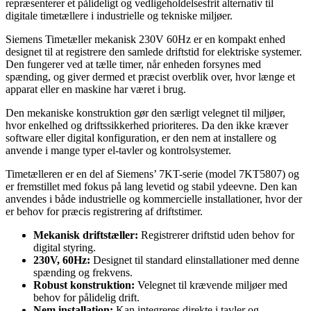
repræsenterer et pålideligt og vedligeholdelsesfrit alternativ til
digitale timetællere i industrielle og tekniske miljøer.
Siemens Timetæller mekanisk 230V 60Hz er en kompakt enhed
designet til at registrere den samlede driftstid for elektriske systemer.
Den fungerer ved at tælle timer, når enheden forsynes med
spænding, og giver dermed et præcist overblik over, hvor længe et
apparat eller en maskine har været i brug.
Den mekaniske konstruktion gør den særligt velegnet til miljøer,
hvor enkelhed og driftssikkerhed prioriteres. Da den ikke kræver
software eller digital konfiguration, er den nem at installere og
anvende i mange typer el-tavler og kontrolsystemer.
Timetælleren er en del af Siemens’ 7KT-serie (model 7KT5807) og
er fremstillet med fokus på lang levetid og stabil ydeevne. Den kan
anvendes i både industrielle og kommercielle installationer, hvor der
er behov for præcis registrering af driftstimer.
Mekanisk driftstæller:
Registrerer driftstid uden behov for
digital styring.
230V, 60Hz:
Designet til standard elinstallationer med denne
spænding og frekvens.
Robust konstruktion:
Velegnet til krævende miljøer med
behov for pålidelig drift.
Nem installation:
Kan integreres direkte i tavler og