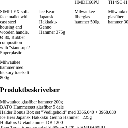
HMDH60PU
TI14SC-H
SIMPLEX soft-
Ice Bear
Milwaukee
Milwauke
face mallet with
Japansk
fiberglas
glasfiber
cast steel
Hakkaku-
hammer 500g
hammer 3
housing and
Genno
wooden handle,
Hammer 375g
Ø 80, Rubber
composition
with "stand-up"/
Superplastic
Milwaukee
hammer med
hickory træskaft
800g
Produktbeskrivelser
Milwaukee glasfiber hammer 200g
BATO Hammersæt glasfiber 5 dele
Halder Bonus Box set "Vedligehold" med 3366.040 + 3968.030
Ice Bear Japansk Hakkaku-Genno Hammer - 225g
Hultafors Uretanhammer DB 1200
Teng Tools Hammer rekylfri 60mm 1270 gr HMDH60PU