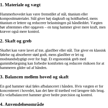
1. Materiale og vægt
Hammerhovedet kan være fremstillet af stål, titanium eller
kompositmaterialer. Stål giver høj slagkraft og holdbarhed, mens
titanium er lettere og reducerer belastningen på håndleddet. Vægten
bør afstemmes efter opgaven – en tung hammer giver mere kraft, men
kræver også mere kontrol.
2. Skaft og greb
Skaftet kan være lavet af træ, glasfiber eller stål. Træ giver en klassisk
følelse og absorberer stød godt, mens glasfiber er let og
modstandsdygtigt over for fugt. Et ergonomisk greb med
gummibelægning kan forbedre komforten og reducere risikoen for at
hammeren glider ud af hånden.
3. Balancen mellem hoved og skaft
En god hammer skal føles afbalanceret i hånden. Hvis vægten er for
koncentreret i hovedet, kan det føre til træthed ved længere tids brug.
En velafbalanceret hammer giver bedre præcision og kontrol.
4. Anvendelsesområde