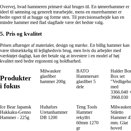
Overvej, hvad hammeren primært skal bruges til. En tømrerhammer er
ideel til sømning og generelt træarbejde, mens en murerhammer er
bedre egnet til at hugge og forme sten. Til præcisionsarbejde kan en
mindre hammer med flad slagflade være det bedste valg.
5. Pris og kvalitet
Prisen afhænger af materialer, design og mærke. En billig hammer kan
være tilstrækkelig til lejlighedsvis brug, men hvis du arbejder med
værktøjet dagligt, kan det betale sig at investere i en model af høj
kvalitet med bedre ergonomi og holdbarhed.
Milwaukee
BATO
Halder Bo
glasfiber
Hammersæt
Box set
Produkter
hammer 200g
glasfiber 5
"Vedligeho
i fokus
dele
med
3366.040 
3968.030
Ice Bear Japansk
Hultafors
Teng Tools
Milwauke
Hakkaku-Genno
Uretanhammer
Hammer
Stiletto
Hammer - 225g
DB 1200
rekylfri
Hammer 4
60mm 1270
mm. Glat
gr
hoved