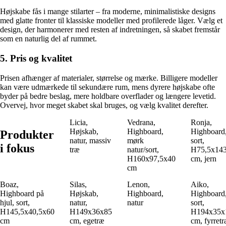
Højskabe fås i mange stilarter – fra moderne, minimalistiske designs
med glatte fronter til klassiske modeller med profilerede låger. Vælg et
design, der harmonerer med resten af indretningen, så skabet fremstår
som en naturlig del af rummet.
5. Pris og kvalitet
Prisen afhænger af materialer, størrelse og mærke. Billigere modeller
kan være udmærkede til sekundære rum, mens dyrere højskabe ofte
byder på bedre beslag, mere holdbare overflader og længere levetid.
Overvej, hvor meget skabet skal bruges, og vælg kvalitet derefter.
Licia,
Vedrana,
Ronja,
Højskab,
Highboard,
Highboard
Produkter
natur, massiv
mørk
sort,
i fokus
træ
natur/sort,
H75,5x14
H160x97,5x40
cm, jern
cm
Boaz,
Silas,
Lenon,
Aiko,
Highboard på
Højskab,
Highboard,
Highboard
hjul, sort,
natur,
natur
sort,
H145,5x40,5x60
H149x36x85
H194x35x
cm
cm, egetræ
cm, fyrret