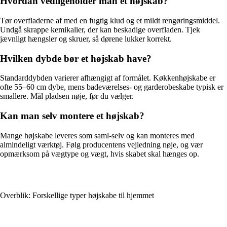
Hvordan vedligeholder man et højskab?
Tør overfladerne af med en fugtig klud og et mildt rengøringsmiddel.
Undgå skrappe kemikalier, der kan beskadige overfladen. Tjek
jævnligt hængsler og skruer, så dørene lukker korrekt.
Hvilken dybde bør et højskab have?
Standarddybden varierer afhængigt af formålet. Køkkenhøjskabe er
ofte 55–60 cm dybe, mens badeværelses- og garderobeskabe typisk er
smallere. Mål pladsen nøje, før du vælger.
Kan man selv montere et højskab?
Mange højskabe leveres som saml-selv og kan monteres med
almindeligt værktøj. Følg producentens vejledning nøje, og vær
opmærksom på vægtype og vægt, hvis skabet skal hænges op.
Overblik: Forskellige typer højskabe til hjemmet