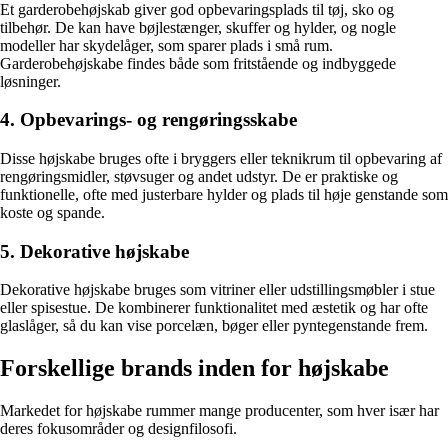
Et garderobehøjskab giver god opbevaringsplads til tøj, sko og
tilbehør. De kan have bøjlestænger, skuffer og hylder, og nogle
modeller har skydelåger, som sparer plads i små rum.
Garderobehøjskabe findes både som fritstående og indbyggede
løsninger.
4. Opbevarings- og rengøringsskabe
Disse højskabe bruges ofte i bryggers eller teknikrum til opbevaring af
rengøringsmidler, støvsuger og andet udstyr. De er praktiske og
funktionelle, ofte med justerbare hylder og plads til høje genstande som
koste og spande.
5. Dekorative højskabe
Dekorative højskabe bruges som vitriner eller udstillingsmøbler i stue
eller spisestue. De kombinerer funktionalitet med æstetik og har ofte
glaslåger, så du kan vise porcelæn, bøger eller pyntegenstande frem.
Forskellige brands inden for højskabe
Markedet for højskabe rummer mange producenter, som hver især har
deres fokusområder og designfilosofi.