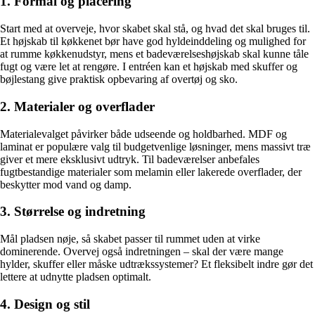
1. Formål og placering
Start med at overveje, hvor skabet skal stå, og hvad det skal bruges til.
Et højskab til køkkenet bør have god hyldeinddeling og mulighed for
at rumme køkkenudstyr, mens et badeværelseshøjskab skal kunne tåle
fugt og være let at rengøre. I entréen kan et højskab med skuffer og
bøjlestang give praktisk opbevaring af overtøj og sko.
2. Materialer og overflader
Materialevalget påvirker både udseende og holdbarhed. MDF og
laminat er populære valg til budgetvenlige løsninger, mens massivt træ
giver et mere eksklusivt udtryk. Til badeværelser anbefales
fugtbestandige materialer som melamin eller lakerede overflader, der
beskytter mod vand og damp.
3. Størrelse og indretning
Mål pladsen nøje, så skabet passer til rummet uden at virke
dominerende. Overvej også indretningen – skal der være mange
hylder, skuffer eller måske udtrækssystemer? Et fleksibelt indre gør det
lettere at udnytte pladsen optimalt.
4. Design og stil