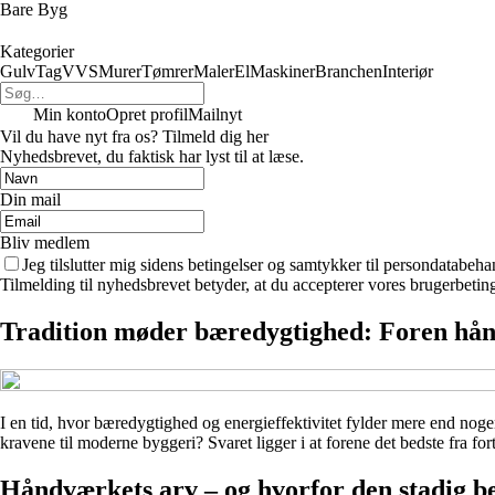
Bare Byg
Kategorier
Gulv
Tag
VVS
Murer
Tømrer
Maler
El
Maskiner
Branchen
Interiør
Min konto
Opret profil
Mailnyt
Vil du have nyt fra os? Tilmeld dig her
Nyhedsbrevet, du faktisk har lyst til at læse.
Din mail
Bliv medlem
Jeg tilslutter mig sidens betingelser og samtykker til persondatabeha
Tilmelding til nyhedsbrevet betyder, at du accepterer vores brugerbeti
Tradition møder bæredygtighed: Foren hå
I en tid, hvor bæredygtighed og energieffektivitet fylder mere end nog
kravene til moderne byggeri? Svaret ligger i at forene det bedste fra f
Håndværkets arv – og hvorfor den stadig b