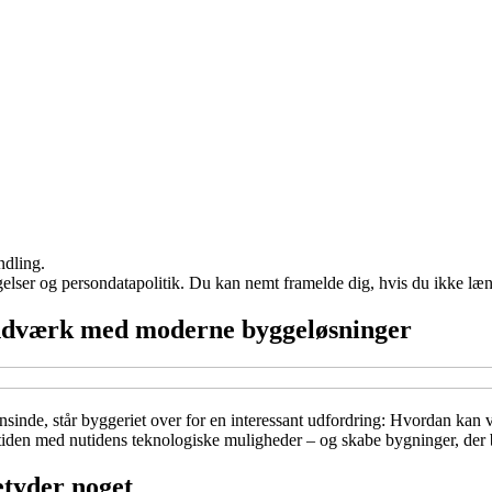
ndling.
ngelser og persondatapolitik. Du kan nemt framelde dig, hvis du ikke læ
ndværk med moderne byggeløsninger
ensinde, står byggeriet over for en interessant udfordring: Hvordan ka
ortiden med nutidens teknologiske muligheder – og skabe bygninger, der 
etyder noget