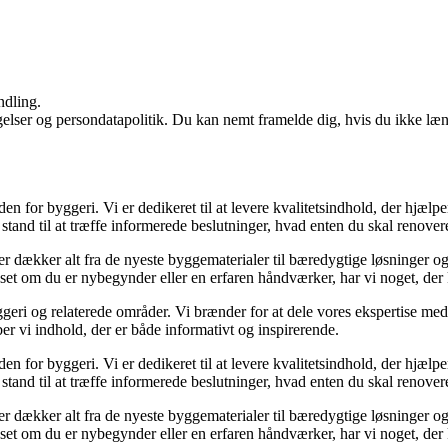
ndling.
ngelser og persondatapolitik. Du kan nemt framelde dig, hvis du ikke læ
den for byggeri. Vi er dedikeret til at levere kvalitetsindhold, der hjæ
stand til at træffe informerede beslutninger, hvad enten du skal renovere
der dækker alt fra de nyeste byggematerialer til bæredygtige løsninger o
nset om du er nybegynder eller en erfaren håndværker, har vi noget, der
geri og relaterede områder. Vi brænder for at dele vores ekspertise med 
r vi indhold, der er både informativt og inspirerende.
den for byggeri. Vi er dedikeret til at levere kvalitetsindhold, der hjæ
stand til at træffe informerede beslutninger, hvad enten du skal renovere
der dækker alt fra de nyeste byggematerialer til bæredygtige løsninger o
nset om du er nybegynder eller en erfaren håndværker, har vi noget, der