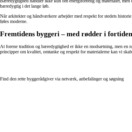
Bæredygtighed handler ikke kun om energiforbrug og materialer, men og
bæredygtig i det lange løb.
Når arkitekter og håndværkere arbejder med respekt for stedets historie 
føles moderne.
Fremtidens byggeri – med rødder i fortide
At forene tradition og bæredygtighed er ikke en modsætning, men en 
principper om kvalitet, omtanke og respekt for materialerne kan vi ska
Find den rette byggerådgiver via netværk, anbefalinger og søgning