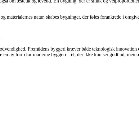
så om æstetik og levetid. En bygning, der er smuk og velproportionere
og materialernes natur, skabes bygninger, der føles forankrede i omgivel
n
nødvendighed. Fremtidens byggeri kræver både teknologisk innovation 
be en ny form for moderne byggeri – et, der ikke kun ser godt ud, men o