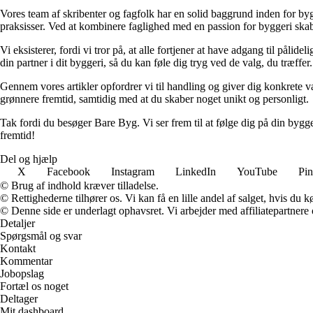
Vores team af skribenter og fagfolk har en solid baggrund inden for byg
praksisser. Ved at kombinere faglighed med en passion for byggeri skabe
Vi eksisterer, fordi vi tror på, at alle fortjener at have adgang til pål
din partner i dit byggeri, så du kan føle dig tryg ved de valg, du træffer.
Gennem vores artikler opfordrer vi til handling og giver dig konkrete v
grønnere fremtid, samtidig med at du skaber noget unikt og personligt.
Tak fordi du besøger Bare Byg. Vi ser frem til at følge dig på din bygg
fremtid!
Del og hjælp
X
Facebook
Instagram
LinkedIn
YouTube
Pin
© Brug af indhold kræver tilladelse.
© Rettighederne tilhører os. Vi kan få en lille andel af salget, hvis du
© Denne side er underlagt ophavsret. Vi arbejder med affiliatepartnere 
Detaljer
Spørgsmål og svar
Kontakt
Kommentar
Jobopslag
Fortæl os noget
Deltager
Mit dashboard