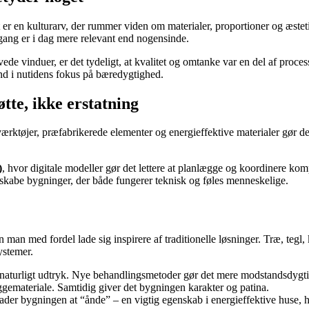
t er en kulturarv, der rummer viden om materialer, proportioner og æst
ilgang er i dag mere relevant end nogensinde.
 vinduer, er det tydeligt, at kvalitet og omtanke var en del af processe
ind i nutidens fokus på bæredygtighed.
tte, ikke erstatning
rktøjer, præfabrikerede elementer og energieffektive materialer gør de
)
, hvor digitale modeller gør det lettere at planlægge og koordinere k
skabe bygninger, der både fungerer teknisk og føles menneskelige.
n man med fordel lade sig inspirere af traditionelle løsninger. Træ, tegl
ystemer.
, naturligt udtryk. Nye behandlingsmetoder gør det mere modstandsdygtig
ggemateriale. Samtidig giver det bygningen karakter og patina.
lader bygningen at “ånde” – en vigtig egenskab i energieffektive huse, h