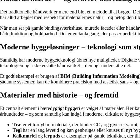
Det traditionelle håndværk er mere end blot en metode til at bygge. De
har altid arbejdet med respekt for materialernes natur – og netop den t
Når man ser på gamle bindingsværkshuse, murede facader eller håndlavede
både funktion og holdbarhed. Det er en tankegang, der passer perfekt 
Moderne byggeløsninger – teknologi som stø
Samtidig har moderne byggeteknologi åbnet nye muligheder. Digitale væ
teknologien bør ikke erstatte håndværket – den bør understøtte det.
Et godt eksempel er brugen af
BIM (Building Information Modeling
sådanne systemer, kan de kombinere præcision med æstetisk sans – og 
Materialer med historie – og fremtid
Et centralt element i bæredygtigt byggeri er valget af materialer. Her ka
århundreder – og som samtidig kan indgå i moderne, cirkulære bygges
Træ
er et fornybart materiale, der binder CO₂ og giver et varmt
Tegl
har en lang levetid og kan genbruges eller knuses til nyt by
Kalkmørtel
og
lerpuds
er eksempler på gamle teknikker, der til