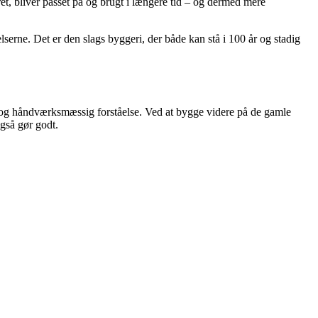
t, bliver passet på og brugt i længere tid – og dermed mere
serne. Det er den slags byggeri, der både kan stå i 100 år og stadig
og håndværksmæssig forståelse. Ved at bygge videre på de gamle
gså gør godt.