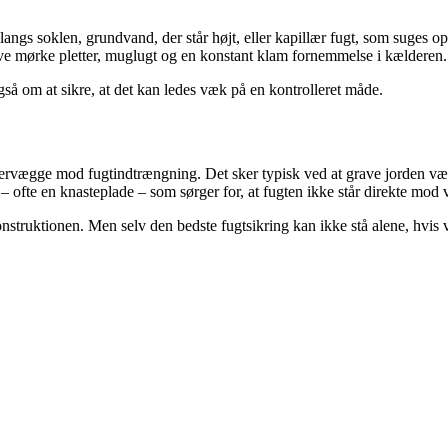
 langs soklen, grundvand, der står højt, eller kapillær fugt, som suge
ve mørke pletter, muglugt og en konstant klam fornemmelse i kælderen.
så om at sikre, at det kan ledes væk på en kontrolleret måde.
rvægge mod fugtindtrængning. Det sker typisk ved at grave jorden væk
– ofte en knasteplade – som sørger for, at fugten ikke står direkte mod
konstruktionen. Men selv den bedste fugtsikring kan ikke stå alene, hvis 