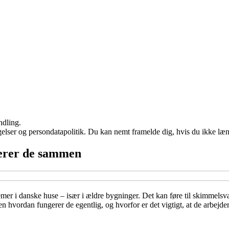
ndling.
ngelser og persondatapolitik. Du kan nemt framelde dig, hvis du ikke læ
gerer de sammen
er i danske huse – især i ældre bygninger. Det kan føre til skimmelsva
en hvordan fungerer de egentlig, og hvorfor er det vigtigt, at de arbej