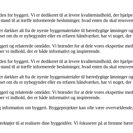
den for byggeri. Vi er dedikeret til at levere kvalitetsindhold, der hjæ
stand til at træffe informerede beslutninger, hvad enten du skal renovere
der dækker alt fra de nyeste byggematerialer til bæredygtige løsninger o
nset om du er nybegynder eller en erfaren håndværker, har vi noget, der
geri og relaterede områder. Vi brænder for at dele vores ekspertise med 
r vi indhold, der er både informativt og inspirerende.
den for byggeri. Vi er dedikeret til at levere kvalitetsindhold, der hjæ
stand til at træffe informerede beslutninger, hvad enten du skal renovere
der dækker alt fra de nyeste byggematerialer til bæredygtige løsninger o
nset om du er nybegynder eller en erfaren håndværker, har vi noget, der
geri og relaterede områder. Vi brænder for at dele vores ekspertise med 
r vi indhold, der er både informativt og inspirerende.
idelig information om byggeri. Byggeprojekter kan ofte være overvældende,
ærktøjer til at realisere dine byggeidéer. Vi fokuserer på at fremme bær