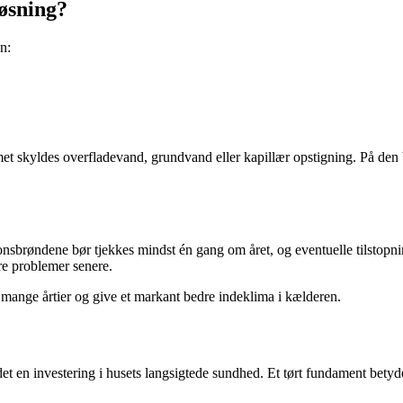
øsning?
n:
 skyldes overfladevand, grundvand eller kapillær opstigning. På den b
nsbrøndene bør tjekkes mindst én gang om året, og eventuelle tilstopnin
ore problemer senere.
 mange årtier og give et markant bedre indeklima i kælderen.
t en investering i husets langsigtede sundhed. Et tørt fundament betyde