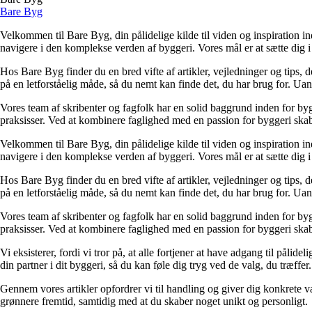
Bare Byg
Velkommen til Bare Byg, din pålidelige kilde til viden og inspiration in
navigere i den komplekse verden af byggeri. Vores mål er at sætte dig i 
Hos Bare Byg finder du en bred vifte af artikler, vejledninger og tips, 
på en letforståelig måde, så du nemt kan finde det, du har brug for. Ua
Vores team af skribenter og fagfolk har en solid baggrund inden for byg
praksisser. Ved at kombinere faglighed med en passion for byggeri skabe
Velkommen til Bare Byg, din pålidelige kilde til viden og inspiration in
navigere i den komplekse verden af byggeri. Vores mål er at sætte dig i 
Hos Bare Byg finder du en bred vifte af artikler, vejledninger og tips, 
på en letforståelig måde, så du nemt kan finde det, du har brug for. Ua
Vores team af skribenter og fagfolk har en solid baggrund inden for byg
praksisser. Ved at kombinere faglighed med en passion for byggeri skabe
Vi eksisterer, fordi vi tror på, at alle fortjener at have adgang til pål
din partner i dit byggeri, så du kan føle dig tryg ved de valg, du træffer.
Gennem vores artikler opfordrer vi til handling og giver dig konkrete v
grønnere fremtid, samtidig med at du skaber noget unikt og personligt.