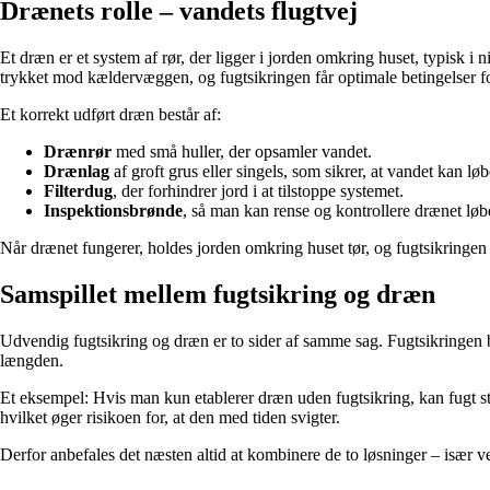
Drænets rolle – vandets flugtvej
Et dræn er et system af rør, der ligger i jorden omkring huset, typisk
trykket mod kældervæggen, og fugtsikringen får optimale betingelser fo
Et korrekt udført dræn består af:
Drænrør
med små huller, der opsamler vandet.
Drænlag
af groft grus eller singels, som sikrer, at vandet kan løbe
Filterdug
, der forhindrer jord i at tilstoppe systemet.
Inspektionsbrønde
, så man kan rense og kontrollere drænet lø
Når drænet fungerer, holdes jorden omkring huset tør, og fugtsikringen
Samspillet mellem fugtsikring og dræn
Udvendig fugtsikring og dræn er to sider af samme sag. Fugtsikringen b
længden.
Et eksempel: Hvis man kun etablerer dræn uden fugtsikring, kan fugt s
hvilket øger risikoen for, at den med tiden svigter.
Derfor anbefales det næsten altid at kombinere de to løsninger – især 