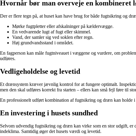
Hvornår bør man overveje en kombineret l
Der er flere tegn på, at huset kan have brug for både fugtsikring og dræ
Mørke fugtpletter eller afskalninger på kældervægge.
En vedvarende lugt af fugt eller skimmel.
Vand, der samler sig ved soklen efter regn.
Høj grundvandsstand i området.
En fagperson kan måle fugtniveauet i væggene og vurdere, om problemet
udføres.
Vedligeholdelse og levetid
Et drænsystem kræver jævnlig kontrol for at fungere optimalt. Inspektio
men den skal udføres korrekt fra starten – ellers kan små fejl føre til st
En professionelt udført kombination af fugtsikring og dræn kan holde i
En investering i husets sundhed
Selvom udvendig fugtsikring og dræn kan virke som en stor udgift, er de
indeklima. Samtidig øger det husets værdi og levetid.