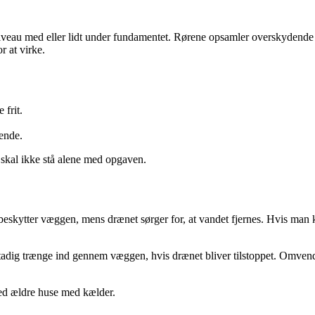
 i niveau med eller lidt under fundamentet. Rørene opsamler overskydend
r at virke.
 frit.
bende.
 skal ikke stå alene med opgaven.
eskytter væggen, mens drænet sørger for, at vandet fjernes. Hvis man ku
tadig trænge ind gennem væggen, hvis drænet bliver tilstoppet. Omvendt
ved ældre huse med kælder.