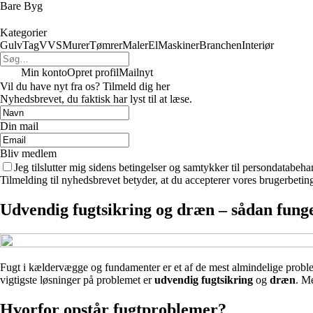
Bare Byg
Kategorier
Gulv
Tag
VVS
Murer
Tømrer
Maler
El
Maskiner
Branchen
Interiør
Min konto
Opret profil
Mailnyt
Vil du have nyt fra os? Tilmeld dig her
Nyhedsbrevet, du faktisk har lyst til at læse.
Din mail
Bliv medlem
Jeg tilslutter mig sidens betingelser og samtykker til persondatabeha
Tilmelding til nyhedsbrevet betyder, at du accepterer vores brugerbeti
Udvendig fugtsikring og dræn – sådan fun
Fugt i kældervægge og fundamenter er et af de mest almindelige problem
vigtigste løsninger på problemet er
udvendig fugtsikring
og
dræn
. M
Hvorfor opstår fugtproblemer?