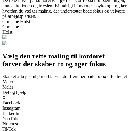
De rette farver på kontoret kan gøre en stor forskel for stemningen,
koncentrationen og trivslen. Få indsigt i farvernes psykologi, og lær
hvordan du vælger maling, der understøtter både fokus og velvære
på arbejdspladsen.
Christine Holst
Christine
Holst
Vælg den rette maling til kontoret –
farver der skaber ro og øger fokus
Skab et arbejdsmiljø med farver, der fremmer både ro og effektivitet
Maler
Maler
Del og hjælp
X
Facebook
Instagram
LinkedIn
YouTube
Pinterest
TikTok