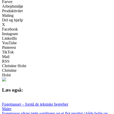
Farver
Arbejdsmiljø
Produktivitet
Maling
Del og hjælp
X
Facebook
Instagram
LinkedIn
YouTube
Pinterest
TikTok
Mail
RSS
Christine Holst
Christine
Holst
Læs også:
Fugemasser – forstå de tekniske begreber
Maler
Fugemasse sikrer tætte samlinger og et flot resultat i både bolig og