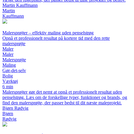
Martin Kauffmann
Martin
Kauffmann
Malersprøjter – effektiv maling uden penselstrøg
Opnå et professionelt resultat på kortere tid med den rette
malersprøjte
Maler
Maler
Malersprøjte
Maling
Gør-det-selv
Bolig
Værktøj
6 min
Malersprøjter gør det nemt at opnå et professionelt resultat uden
penselstrøg. Læs om de forskellige typer, funktioner og brands, og
find den malersprøjte, der passer bedst til dit næste maleprojekt.
Bjørn Rødvig
Bjørn
Rødvig