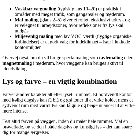
Vaskbar vægmaling
(typisk glans 10–20) er praktisk i
områder med meget trafik, som gangarealer og møderum.
Mat maling
(glans 2–5) giver et roligt, eksklusivt udtryk og
er velegnet til arbejdszoner, hvor refleksioner fra lys skal
undgås.
Miljøvenlig maling
med lav VOC-værdi (flygtige organiske
forbindelser) er et godt valg for indeklimaet – især i lukkede
kontormiljøer.
Overvej også, om du vil bruge specialmaling som
tavlemaling
eller
magnetmaling
i møderum, hvor væggene kan bruges aktivt til
idéudvikling.
Lys og farve – en vigtig kombination
Farver ændrer karakter alt efter lyset i rummet. Et nordvendt kontor
med køligt dagslys kan få blå og grå toner til at virke kolde, mens et
sydvendt rum med varmt lys kan få gule og beige nuancer til at virke
mere intense.
Test altid farven på væggen, inden du maler hele rummet. Mal en
prøveflade, og se den i både dagslys og kunstigt lys – det kan spare
dig for mange ærgrelser.