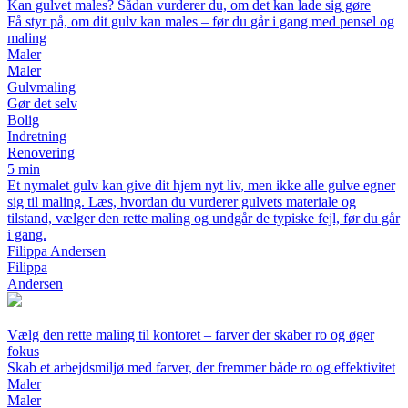
Kan gulvet males? Sådan vurderer du, om det kan lade sig gøre
Få styr på, om dit gulv kan males – før du går i gang med pensel og
maling
Maler
Maler
Gulvmaling
Gør det selv
Bolig
Indretning
Renovering
5 min
Et nymalet gulv kan give dit hjem nyt liv, men ikke alle gulve egner
sig til maling. Læs, hvordan du vurderer gulvets materiale og
tilstand, vælger den rette maling og undgår de typiske fejl, før du går
i gang.
Filippa Andersen
Filippa
Andersen
Vælg den rette maling til kontoret – farver der skaber ro og øger
fokus
Skab et arbejdsmiljø med farver, der fremmer både ro og effektivitet
Maler
Maler