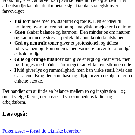
Forskning viser, at farver kan påvirke både humør og adfærd. I et
arbejdsmiljø kan det derfor betale sig at tænke strategisk over
farvevalget.
Blå
forbindes med ro, stabilitet og fokus. Den er ideel til
kontorer, hvor koncentration og analytisk arbejde er i centrum.
Grøn
skaber balance og harmoni. Den minder os om naturen
og kan reducere stress – perfekt til åbne kontorlandskaber.
Grå og neutrale toner
giver et professionelt og tidløst
udtryk, men bør kombineres med varmere farver for at undgå
et koldt miljø.
Gule og orange nuancer
kan give energi og kreativitet, men
bør bruges med måde – for meget kan virke overstimulerende.
Hvid
giver lys og rummelighed, men kan virke steril, hvis den
står alene. Brug den som base og tilføj farver i detaljer eller på
enkelte vægge.
Det handler om at finde en balance mellem ro og inspiration – og
om at vælge farver, der passer til virksomhedens kultur og
arbejdsform.
Læs også:
Fugemasser – forstå de tekniske begreber