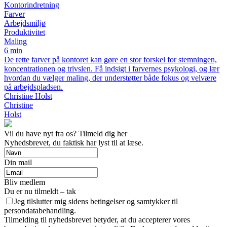
Kontorindretning
Farver
Arbejdsmiljø
Produktivitet
Maling
6 min
De rette farver på kontoret kan gøre en stor forskel for stemningen,
koncentrationen og trivslen. Få indsigt i farvernes psykologi, og lær
hvordan du vælger maling, der understøtter både fokus og velvære
på arbejdspladsen.
Christine Holst
Christine
Holst
Vil du have nyt fra os? Tilmeld dig her
Nyhedsbrevet, du faktisk har lyst til at læse.
Din mail
Bliv medlem
Du er nu tilmeldt – tak
Jeg tilslutter mig sidens betingelser og samtykker til
persondatabehandling.
Tilmelding til nyhedsbrevet betyder, at du accepterer vores