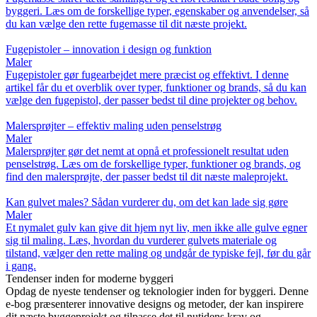
byggeri. Læs om de forskellige typer, egenskaber og anvendelser, så
du kan vælge den rette fugemasse til dit næste projekt.
Fugepistoler – innovation i design og funktion
Maler
Fugepistoler gør fugearbejdet mere præcist og effektivt. I denne
artikel får du et overblik over typer, funktioner og brands, så du kan
vælge den fugepistol, der passer bedst til dine projekter og behov.
Malersprøjter – effektiv maling uden penselstrøg
Maler
Malersprøjter gør det nemt at opnå et professionelt resultat uden
penselstrøg. Læs om de forskellige typer, funktioner og brands, og
find den malersprøjte, der passer bedst til dit næste maleprojekt.
Kan gulvet males? Sådan vurderer du, om det kan lade sig gøre
Maler
Et nymalet gulv kan give dit hjem nyt liv, men ikke alle gulve egner
sig til maling. Læs, hvordan du vurderer gulvets materiale og
tilstand, vælger den rette maling og undgår de typiske fejl, før du går
i gang.
Tendenser inden for moderne byggeri
Opdag de nyeste tendenser og teknologier inden for byggeri. Denne
e-bog præsenterer innovative designs og metoder, der kan inspirere
dit næste byggeprojekt og tilpasse det til nutidens krav og