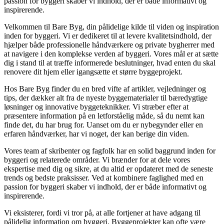
passion for byggeri skaber vi indhold, der er både informativt og
inspirerende.
Velkommen til Bare Byg, din pålidelige kilde til viden og inspiration
inden for byggeri. Vi er dedikeret til at levere kvalitetsindhold, der
hjælper både professionelle håndværkere og private bygherrer med
at navigere i den komplekse verden af byggeri. Vores mål er at sætte
dig i stand til at træffe informerede beslutninger, hvad enten du skal
renovere dit hjem eller igangsætte et større byggeprojekt.
Hos Bare Byg finder du en bred vifte af artikler, vejledninger og
tips, der dækker alt fra de nyeste byggematerialer til bæredygtige
løsninger og innovative byggeteknikker. Vi stræber efter at
præsentere information på en letforståelig måde, så du nemt kan
finde det, du har brug for. Uanset om du er nybegynder eller en
erfaren håndværker, har vi noget, der kan berige din viden.
Vores team af skribenter og fagfolk har en solid baggrund inden for
byggeri og relaterede områder. Vi brænder for at dele vores
ekspertise med dig og sikre, at du altid er opdateret med de seneste
trends og bedste praksisser. Ved at kombinere faglighed med en
passion for byggeri skaber vi indhold, der er både informativt og
inspirerende.
Vi eksisterer, fordi vi tror på, at alle fortjener at have adgang til
pålidelig information om byggeri. Byggeprojekter kan ofte være