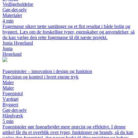
Vedligeholdelse
Gør-det-selv
Materialer
4 min
Fugemasse sikrer tætte samlinger og et flot resultat i både bolig og
byggeri. Læs om de forskellige typer, egenskaber og anvendelser, så
du kan vælge den rette fugemasse til dit næste projekt.
Junia Hegelund
Junia
Hegelund
Fugepistoler – innovation i design og funktion
Præcision og kontrol i hvert eneste tryk
Maler
Maler
Fugepistol
Værktøj
Byggeri
Gør-det-selv
Håndværk
5 min
Fugepistoler gør fugearbejdet mere præcist og effektivt. I denne
artikel får du et overblik over typer, funktioner og brands, så du kan
vælge den fugepistol, der passer bedst til dine projekter og behov.