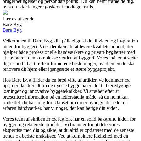
brugerbetingelser og persondatapolitik. Du kan nemt framelde dig,
hvis du ikke længere ønsker at modtage mails.
Lær os at kende
Bare Byg
Bare Byg
Velkommen til Bare Byg, din pålidelige kilde til viden og inspiration
inden for byggeri. Vi er dedikeret til at levere kvalitetsindhold, der
hjælper både professionelle håndværkere og private bygherrer med
at navigere i den komplekse verden af byggeri. Vores mål er at sætte
dig i stand til at træffe informerede beslutninger, hvad enten du skal
renovere dit hjem eller igangsætte et større byggeprojekt.
Hos Bare Byg finder du en bred vifte af artikler, vejledninger og
tips, der dækker alt fra de nyeste byggematerialer til bæredygtige
løsninger og innovative byggeteknikker. Vi stræber efter at
præsentere information på en letforståelig måde, så du nemt kan
finde det, du har brug for. Uanset om du er nybegynder eller en
erfaren håndværker, har vi noget, der kan berige din viden.
Vores team af skribenter og fagfolk har en solid baggrund inden for
byggeri og relaterede områder. Vi brænder for at dele vores
ekspertise med dig og sikre, at du altid er opdateret med de seneste
trends og bedste praksisser. Ved at kombinere faglighed med en