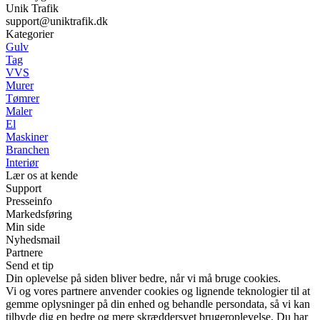
Unik Trafik
support@uniktrafik.dk
Kategorier
Gulv
Tag
VVS
Murer
Tømrer
Maler
El
Maskiner
Branchen
Interiør
Lær os at kende
Support
Presseinfo
Markedsføring
Min side
Nyhedsmail
Partnere
Send et tip
Din oplevelse på siden bliver bedre, når vi må bruge cookies.
Vi og vores partnere anvender cookies og lignende teknologier til at
gemme oplysninger på din enhed og behandle persondata, så vi kan
tilbyde dig en bedre og mere skræddersyet brugeroplevelse. Du har