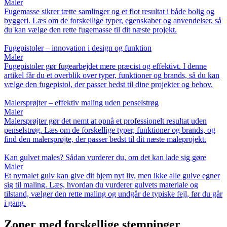
Maler
Fugemasse sikrer tætte samlinger og et flot resultat i både bolig og
byggeri. Læs om de forskellige typer, egenskaber og anvendelser, så
du kan vælge den rette fugemasse til dit næste projekt.
Fugepistoler – innovation i design og funktion
Maler
Fugepistoler gør fugearbejdet mere præcist og effektivt. I denne
artikel får du et overblik over typer, funktioner og brands, så du kan
vælge den fugepistol, der passer bedst til dine projekter og behov.
Malersprøjter – effektiv maling uden penselstrøg
Maler
Malersprøjter gør det nemt at opnå et professionelt resultat uden
penselstrøg. Læs om de forskellige typer, funktioner og brands, og
find den malersprøjte, der passer bedst til dit næste maleprojekt.
Kan gulvet males? Sådan vurderer du, om det kan lade sig gøre
Maler
Et nymalet gulv kan give dit hjem nyt liv, men ikke alle gulve egner
sig til maling. Læs, hvordan du vurderer gulvets materiale og
tilstand, vælger den rette maling og undgår de typiske fejl, før du går
i gang.
Zoner med forskellige stemninger