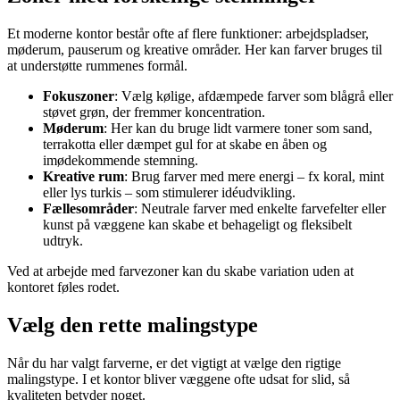
Et moderne kontor består ofte af flere funktioner: arbejdspladser,
møderum, pauserum og kreative områder. Her kan farver bruges til
at understøtte rummenes formål.
Fokuszoner
: Vælg kølige, afdæmpede farver som blågrå eller
støvet grøn, der fremmer koncentration.
Møderum
: Her kan du bruge lidt varmere toner som sand,
terrakotta eller dæmpet gul for at skabe en åben og
imødekommende stemning.
Kreative rum
: Brug farver med mere energi – fx koral, mint
eller lys turkis – som stimulerer idéudvikling.
Fællesområder
: Neutrale farver med enkelte farvefelter eller
kunst på væggene kan skabe et behageligt og fleksibelt
udtryk.
Ved at arbejde med farvezoner kan du skabe variation uden at
kontoret føles rodet.
Vælg den rette malingstype
Når du har valgt farverne, er det vigtigt at vælge den rigtige
malingstype. I et kontor bliver væggene ofte udsat for slid, så
kvaliteten betyder noget.