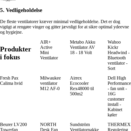
5. Vedligeholdelse
De fleste ventilatorer kræver minimal vedligeholdelse. Det er dog
vigtigt at rengøre vinger og gitter jævnligt for at sikre optimal ydeevne
og hygiejne.
AIR+
Metabo Akku
Wahoo
Active
Ventilator AV
Kickr
Produkter
Mini
18 - 18 Volt
Headwind -
i fokus
Ventilator
Bluetooth
ventilator -
Sort
Fresh Pax
Milwaukee
Airrex
Dell High
Calima hvid
ventilator
Ecocooler
Performance
M12 AF-0
Rex48000 til
- fan unit -
500m2
16G
customer
install -
Kabinet
køler
Beurer LV200
NORTH
Sundström
THERMEX
Towerfan
Desk Fan
Ventilatorpakke
Regulering