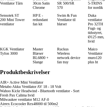
Ventilator Tårn
30cm Satin
SR 500/SR
5-TRINS
Chrome
570
for nordik
Sensotek ST
HP E -
Swim & Fun
Duka
200 Mini Tower
redundant
Ventilator til
ventilator
ventilator
fan kit
blæser
Pro 32TH
Fugt- og
tidsstyret,
Ø125 mm,
hvid
KGK Ventilator
Master
Ruckus
Maico
Tyfon 3000
Blæser
Wireless
Ventilator
BL6800 +
network device
muro120
Slange
fan tray
plus ht
Produktbeskrivelser
AIR+ Active Mini Ventilator
Metabo Akku Ventilator AV 18 - 18 Volt
Wahoo Kickr Headwind - Bluetooth ventilator - Sort
Fresh Pax Calima hvid
Milwaukee ventilator M12 AF-0
Airrex Ecocooler Rex48000 til 500m2