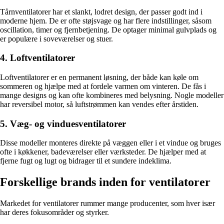
Tårnventilatorer har et slankt, lodret design, der passer godt ind i
moderne hjem. De er ofte støjsvage og har flere indstillinger, såsom
oscillation, timer og fjernbetjening. De optager minimal gulvplads og
er populære i soveværelser og stuer.
4. Loftventilatorer
Loftventilatorer er en permanent løsning, der både kan køle om
sommeren og hjælpe med at fordele varmen om vinteren. De fås i
mange designs og kan ofte kombineres med belysning. Nogle modeller
har reversibel motor, så luftstrømmen kan vendes efter årstiden.
5. Væg- og vinduesventilatorer
Disse modeller monteres direkte på væggen eller i et vindue og bruges
ofte i køkkener, badeværelser eller værksteder. De hjælper med at
fjerne fugt og lugt og bidrager til et sundere indeklima.
Forskellige brands inden for ventilatorer
Markedet for ventilatorer rummer mange producenter, som hver især
har deres fokusområder og styrker.