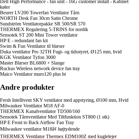
Dell High Performance - fan unit - 16G customer install - Kabinet
køler
Beurer LV200 Towerfan Ventilator Tårn
NORTH Desk Fan 30cm Satin Chrome
Sundström Ventilatorpakke SR 500/SR 570
THERMEX Regulering 5-TRINS for nordik
Sensotek ST 200 Mini Tower ventilator
HP E - redundant fan kit
Swim & Fun Ventilator til blæser
Duka ventilator Pro 32TH Fugt- og tidsstyret, Ø125 mm, hvid
KGK Ventilator Tyfon 3000
Master Blæser BL6800 + Slange
Ruckus Wireless network device fan tray
Maico Ventilator muro120 plus ht
Andre produkter
Fresh Intellivent SKY ventilator med appstyring, Ø100 mm, Hvid
Milwaukee Ventilator M18 AF-0
THERMEX Kanalventilator TD500/160
Sensotek Tårnventilator Med Tiltfunktion ST800 (1 stk)
HP E Front to Back Airflow Fan Tray
Milwaukee ventilator M18â¢ højtydende
THERMEX Ventilator Thermex EDM100Z med kuglelejer