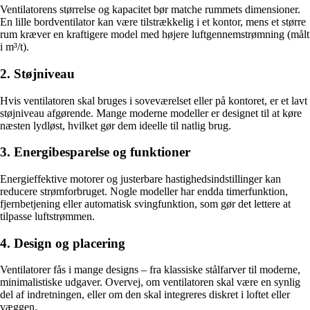
Ventilatorens størrelse og kapacitet bør matche rummets dimensioner.
En lille bordventilator kan være tilstrækkelig i et kontor, mens et større
rum kræver en kraftigere model med højere luftgennemstrømning (målt
i m³/t).
2. Støjniveau
Hvis ventilatoren skal bruges i soveværelset eller på kontoret, er et lavt
støjniveau afgørende. Mange moderne modeller er designet til at køre
næsten lydløst, hvilket gør dem ideelle til natlig brug.
3. Energibesparelse og funktioner
Energieffektive motorer og justerbare hastighedsindstillinger kan
reducere strømforbruget. Nogle modeller har endda timerfunktion,
fjernbetjening eller automatisk svingfunktion, som gør det lettere at
tilpasse luftstrømmen.
4. Design og placering
Ventilatorer fås i mange designs – fra klassiske stålfarver til moderne,
minimalistiske udgaver. Overvej, om ventilatoren skal være en synlig
del af indretningen, eller om den skal integreres diskret i loftet eller
væggen.