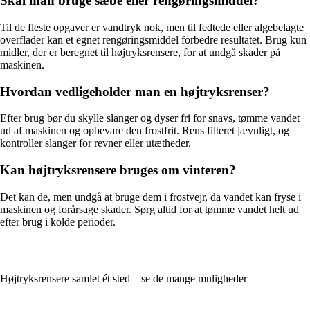
Skal man bruge sæbe eller rengøringsmiddel?
Til de fleste opgaver er vandtryk nok, men til fedtede eller algebelagte
overflader kan et egnet rengøringsmiddel forbedre resultatet. Brug kun
midler, der er beregnet til højtryksrensere, for at undgå skader på
maskinen.
Hvordan vedligeholder man en højtryksrenser?
Efter brug bør du skylle slanger og dyser fri for snavs, tømme vandet
ud af maskinen og opbevare den frostfrit. Rens filteret jævnligt, og
kontroller slanger for revner eller utætheder.
Kan højtryksrensere bruges om vinteren?
Det kan de, men undgå at bruge dem i frostvejr, da vandet kan fryse i
maskinen og forårsage skader. Sørg altid for at tømme vandet helt ud
efter brug i kolde perioder.
Højtryksrensere samlet ét sted – se de mange muligheder