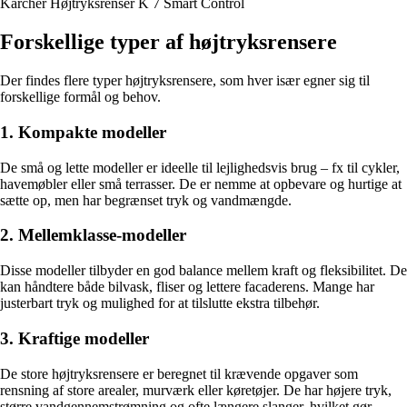
Kärcher Højtryksrenser K 7 Smart Control
Forskellige typer af højtryksrensere
Der findes flere typer højtryksrensere, som hver især egner sig til
forskellige formål og behov.
1. Kompakte modeller
De små og lette modeller er ideelle til lejlighedsvis brug – fx til cykler,
havemøbler eller små terrasser. De er nemme at opbevare og hurtige at
sætte op, men har begrænset tryk og vandmængde.
2. Mellemklasse-modeller
Disse modeller tilbyder en god balance mellem kraft og fleksibilitet. De
kan håndtere både bilvask, fliser og lettere facaderens. Mange har
justerbart tryk og mulighed for at tilslutte ekstra tilbehør.
3. Kraftige modeller
De store højtryksrensere er beregnet til krævende opgaver som
rensning af store arealer, murværk eller køretøjer. De har højere tryk,
større vandgennemstrømning og ofte længere slanger, hvilket gør