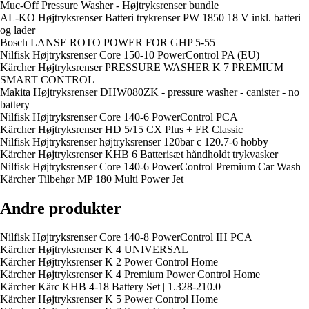
Muc-Off Pressure Washer - Højtryksrenser bundle
AL-KO Højtryksrenser Batteri trykrenser PW 1850 18 V inkl. batteri
og lader
Bosch LANSE ROTO POWER FOR GHP 5-55
Nilfisk Højtryksrenser Core 150-10 PowerControl PA (EU)
Kärcher Højtryksrenser PRESSURE WASHER K 7 PREMIUM
SMART CONTROL
Makita Højtryksrenser DHW080ZK - pressure washer - canister - no
battery
Nilfisk Højtryksrenser Core 140-6 PowerControl PCA
Kärcher Højtryksrenser HD 5/15 CX Plus + FR Classic
Nilfisk Højtryksrenser højtryksrenser 120bar c 120.7-6 hobby
Kärcher Højtryksrenser KHB 6 Batterisæt håndholdt trykvasker
Nilfisk Højtryksrenser Core 140-6 PowerControl Premium Car Wash
Kärcher Tilbehør MP 180 Multi Power Jet
Andre produkter
Nilfisk Højtryksrenser Core 140-8 PowerControl IH PCA
Kärcher Højtryksrenser K 4 UNIVERSAL
Kärcher Højtryksrenser K 2 Power Control Home
Kärcher Højtryksrenser K 4 Premium Power Control Home
Kärcher Kärc KHB 4-18 Battery Set | 1.328-210.0
Kärcher Højtryksrenser K 5 Power Control Home