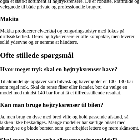
også et stærkt sortiment af højtryksrensere. De er robuste, kraftfulde og
velegnede til både private og professionelle brugere.
Makita
Makita producerer elværktøj og rengøringsudstyr med fokus på
driftssikkerhed. Deres højtryksrensere er ofte kompakte, men leverer
solid ydeevne og er nemme at håndtere.
Ofte stillede spørgsmål
Hvor meget tryk skal en højtryksrenser have?
Til almindelige opgaver som bilvask og havemøbler er 100–130 bar
som regel nok. Skal du rense fliser eller facader, bør du vælge en
model med mindst 140 bar for at få et tilfredsstillende resultat.
Kan man bruge højtryksrenser til bilen?
Ja, men brug en dyse med bred vifte og hold passende afstand, så
lakken ikke beskadiges. Mange modeller har særlige bilsæt med
skumdyse og bløde børster, som gør arbejdet lettere og mere skånsomt.