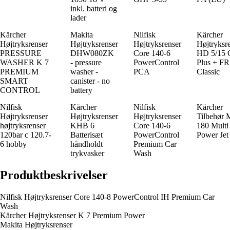
inkl. batteri og
lader
Kärcher
Makita
Nilfisk
Kärcher
Højtryksrenser
Højtryksrenser
Højtryksrenser
Højtryksr
PRESSURE
DHW080ZK
Core 140-6
HD 5/15
WASHER K 7
- pressure
PowerControl
Plus + FR
PREMIUM
washer -
PCA
Classic
SMART
canister - no
CONTROL
battery
Nilfisk
Kärcher
Nilfisk
Kärcher
Højtryksrenser
Højtryksrenser
Højtryksrenser
Tilbehør 
højtryksrenser
KHB 6
Core 140-6
180 Multi
120bar c 120.7-
Batterisæt
PowerControl
Power Jet
6 hobby
håndholdt
Premium Car
trykvasker
Wash
Produktbeskrivelser
Nilfisk Højtryksrenser Core 140-8 PowerControl IH Premium Car
Wash
Kärcher Højtryksrenser K 7 Premium Power
Makita Højtryksrenser