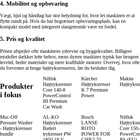
4. Mobilitet og opbevaring
Vægt, hjul og håndtag har stor betydning for, hvor let maskinen er at
flytte rundt på. Hvis du har begrænset opbevaringsplads, kan en
kompakt model med integreret slangetromle være en fordel.
5. Pris og kvalitet
Prisen afspejler ofte maskinens ydeevne og byggekvalitet. Billigere
modeller dækker lette behov, mens dyrere maskiner typisk har længere
levetid, bedre materialer og mere kraftfulde motorer. Overvej, hvor ofte
du forventer at bruge højtryksrenseren, før du beslutter dig.
Nilfisk
Kärcher
Makita
Højtryksrenser
Højtryksrenser
Højtryksr
Produkter
Core 140-8
K 7 Premium
i fokus
PowerControl
Power
IH Premium
Car Wash
Muc-Off
AL-KO
Bosch
Nilfisk
Pressure Washer
Højtryksrenser
LANSE
Højtryksr
- Højtryksrenser
Batteri
ROTO
Core 150
bundle
trykrenser PW
POWER FOR
PowerCon
1850 18 V
GHP 5-55
PA (EU)