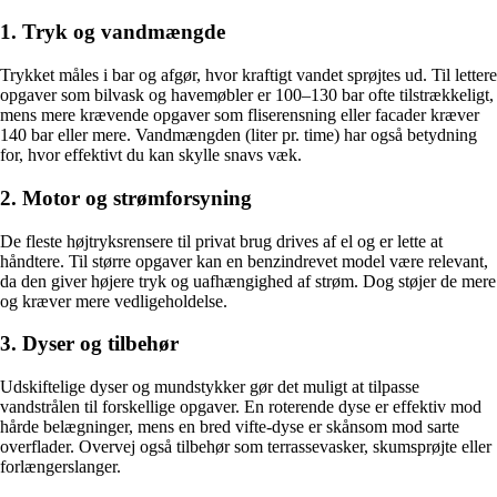
1. Tryk og vandmængde
Trykket måles i bar og afgør, hvor kraftigt vandet sprøjtes ud. Til lettere
opgaver som bilvask og havemøbler er 100–130 bar ofte tilstrækkeligt,
mens mere krævende opgaver som fliserensning eller facader kræver
140 bar eller mere. Vandmængden (liter pr. time) har også betydning
for, hvor effektivt du kan skylle snavs væk.
2. Motor og strømforsyning
De fleste højtryksrensere til privat brug drives af el og er lette at
håndtere. Til større opgaver kan en benzindrevet model være relevant,
da den giver højere tryk og uafhængighed af strøm. Dog støjer de mere
og kræver mere vedligeholdelse.
3. Dyser og tilbehør
Udskiftelige dyser og mundstykker gør det muligt at tilpasse
vandstrålen til forskellige opgaver. En roterende dyse er effektiv mod
hårde belægninger, mens en bred vifte-dyse er skånsom mod sarte
overflader. Overvej også tilbehør som terrassevasker, skumsprøjte eller
forlængerslanger.