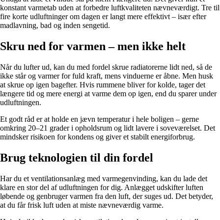
konstant varmetab uden at forbedre luftkvaliteten nævneværdigt. Tre til
fire korte udluftninger om dagen er langt mere effektivt – især efter
madlavning, bad og inden sengetid.
Skru ned for varmen – men ikke helt
Når du lufter ud, kan du med fordel skrue radiatorerne lidt ned, så de
ikke står og varmer for fuld kraft, mens vinduerne er åbne. Men husk
at skrue op igen bagefter. Hvis rummene bliver for kolde, tager det
længere tid og mere energi at varme dem op igen, end du sparer under
udluftningen.
Et godt råd er at holde en jævn temperatur i hele boligen – gerne
omkring 20–21 grader i opholdsrum og lidt lavere i soveværelset. Det
mindsker risikoen for kondens og giver et stabilt energiforbrug.
Brug teknologien til din fordel
Har du et ventilationsanlæg med varmegenvinding, kan du lade det
klare en stor del af udluftningen for dig. Anlægget udskifter luften
løbende og genbruger varmen fra den luft, der suges ud. Det betyder,
at du får frisk luft uden at miste nævneværdig varme.