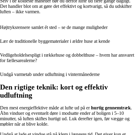
Selv i de koldeste måneder bør du derfor lufte ud flere gange dagligt.
Det handler blot om at gøre det effektivt og kortvarigt, så du udskifter
luften – ikke varmen.
Højtryksrensere samlet ét sted – se de mange muligheder
Lær de traditionelle byggematerialer i ældre huse at kende
Vedligeholdelsespligt i rækkehuse og dobbelthuse – hvem har ansvaret
for fællesarealerne?
Undgå varmetab under udluftning i vintermånederne
Den rigtige teknik: kort og effektiv
udluftning
Den mest energieffektive måde at lufte ud på er
hurtig gennemtræk
.
Åbn vinduer og eventuelt døre i modsatte ender af boligen i 5–10
minutter, så luften skiftes hurtigt ud. Luk derefter igen, før vægge og
møbler når at blive kolde.
Undgå at lade et vindue stå på klem i længere tid. Det giver kun et