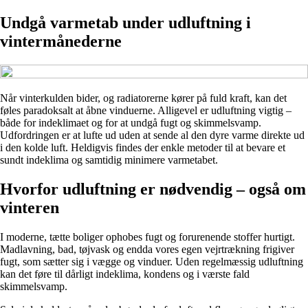
Undgå varmetab under udluftning i
vintermånederne
Når vinterkulden bider, og radiatorerne kører på fuld kraft, kan det
føles paradoksalt at åbne vinduerne. Alligevel er udluftning vigtig –
både for indeklimaet og for at undgå fugt og skimmelsvamp.
Udfordringen er at lufte ud uden at sende al den dyre varme direkte ud
i den kolde luft. Heldigvis findes der enkle metoder til at bevare et
sundt indeklima og samtidig minimere varmetabet.
Hvorfor udluftning er nødvendig – også om
vinteren
I moderne, tætte boliger ophobes fugt og forurenende stoffer hurtigt.
Madlavning, bad, tøjvask og endda vores egen vejrtrækning frigiver
fugt, som sætter sig i vægge og vinduer. Uden regelmæssig udluftning
kan det føre til dårligt indeklima, kondens og i værste fald
skimmelsvamp.