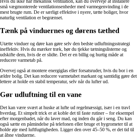
Hvis du ikke har mekanisk ventilation, kan du overveje at installere
små vægmonterede ventilationsenheder med varmegenvinding i de
mest brugte rum. De er særligt effektive i nyere, tætte boliger, hvor
naturlig ventilation er begrænset.
Tænk på vinduernes og dørens tæthed
Utætte vinduer og døre kan gøre selv den bedste udluftningsstrategi
ineffektiv. Hvis du mærker træk, bør du tjekke tætningslisterne og
udskifte dem, hvis de er slidte. Det er en billig og hurtig måde at
reducere varmetab på.
Overvej også at montere energiglas eller forsatsruder, hvis du bor i en
ældre bolig. Det kan reducere varmetabet markant og samtidig gøre det
lettere at holde en stabil temperatur, selv når du lufter ud.
Gør udluftning til en vane
Det kan være svært at huske at lufte ud regelmæssigt, især i en travl
hverdag. Et simpelt trick er at koble det til faste rutiner – for eksempel
efter morgenbadet, når du laver mad, og inden du går i seng. Du kan
også sætte en påmindelse på telefonen eller bruge et hygrometer til at
holde øje med luftfugtigheden. Ligger den over 45–50 %, er det tid til
at åbne vinduerne.